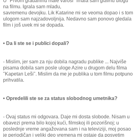
U "Prvom građaninu male varoši" imala sam glavnu ulogu
na filmu. Igrala sam mladu,
savremenu devojku. Lik Katarine mi se veoma dopao i s tom
ulogom sam najzadovoljnija. Nedavno sam ponovo gledala
film i još uvek mi se dopada.
• Da li ste se i publici dopali?
- Mislim, jer sam za nju dobila nagradu publike ... Najviše
pisama dobila sam posle uloge Azire u drugom delu filma
"Kapetan Leši". Mislim da me je publika u tom filmu potpuno
prihvatila.
• Opredelili ste se za status slobodnog umetnika?
- Ovaj status mi odgovara. Daje mi dosta slobode. Nisam u
obavezi prema bilo kojoj kući, filmskoj ili pozorišnoj; u
poslednje vreme angažovana sam i na televiziji, moj posao
je periodičan i veliki deo vremena mi ostaje da posvetim