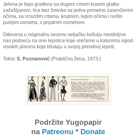
Jelena je lepo građena sa dugom crnom kosom glatko
začešljanom, lice bez šminke sa jedva primetno zasenčenim
očima, sa izrazitim crtama, krupnim, lepim očima i nešto
punijim usnama, s prijatnim osmehom.
Odevena u originalnu vezenu seljačku košulju neodoljivo
nas podseća na one lepotice koje srećemo u katunima ispod
visokih planina koje blistaju u svojoj prirodnoj lepoti.
Tekst:
S. Poznanović
(Praktična žena, 1973.)
Podržite Yugopapir
na
Patreonu
*
Donate