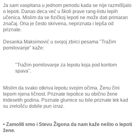
Ja sam vaspitana u jednom periodu kada se nije razmišljalo
o lepoti. Danas deca već u školi prave rang-listu lepih
učenica. Mislim da se fizičkoj lepoti ne može dati primaran
značaj. Ona je često skrivena, nepriznata i lepša od
priznate.
Desanka Maksimović u svojoj zbirci pesama "Tražim
pomilovanje" kaže:
"Tražim pomilovanje za lepotu koja pod koritom
spava".
Mislim da svako otkriva lepotu svojim očima. Ženu čini
lepom njena ličnost. Priznate lepotice su obično žene
tridesetih godina. Poznate glumice su bile priznate tek kad
su zrelošću dobile pun izraz.
• Zamolili smo i Stevu Žigona da nam kaže nešto o lepoti
žene.