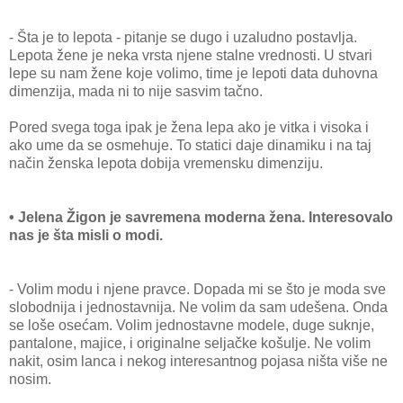
- Šta je to lepota - pitanje se dugo i uzaludno postavlja.
Lepota žene je neka vrsta njene stalne vrednosti. U stvari
lepe su nam žene koje volimo, time je lepoti data duhovna
dimenzija, mada ni to nije sasvim tačno.
Pored svega toga ipak je žena lepa ako je vitka i visoka i
ako ume da se osmehuje. To statici daje dinamiku i na taj
način ženska lepota dobija vremensku dimenziju.
• Jelena Žigon je savremena moderna žena. Interesovalo
nas je šta misli o modi.
- Volim modu i njene pravce. Dopada mi se što je moda sve
slobodnija i jednostavnija. Ne volim da sam udešena. Onda
se loše osećam. Volim jednostavne modele, duge suknje,
pantalone, majice, i originalne seljačke košulje. Ne volim
nakit, osim lanca i nekog interesantnog pojasa ništa više ne
nosim.