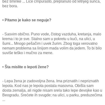
bez šminke ... Lice crnpurasto, preplanulo od letnjeg sunca,
bez bora.
• Pitamo je kako se neguje?
- Sasvim obično. Puno vode, čistog vazduha, kretanja, malo
krema i to je sve. Stalno sam u pokretu u kući, na ulici, u
šumi... Mnogo pešačim i uvek žurim. Zbog toga verovatno
nemam problema sa linijom mada volim da jedem. To bi bilo
suviše teško i mučno za mene.
• Šta mislite o lepoti žene?
- Lepa žena je zadovoljna žena. Ima priznatih i nepriznatih
lepota. Kod nas je lepota postala masovna. Obišla sam
dosta zemalja, ali nigde nisam srela tako lepe devojke kao u
Beogradu. Srećete ih svugde; na ulici, u parku, preduzećima
...