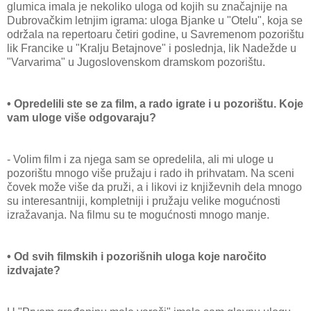
glumica imala je nekoliko uloga od kojih su značajnije na
Dubrovačkim letnjim igrama: uloga Bjanke u "Otelu", koja se
održala na repertoaru četiri godine, u Savremenom pozorištu
lik Francike u "Kralju Betajnove" i poslednja, lik Nadežde u
"Varvarima" u Jugoslovenskom dramskom pozorištu.
• Opredelili ste se za film, a rado igrate i u pozorištu. Koje
vam uloge više odgovaraju?
- Volim film i za njega sam se opredelila, ali mi uloge u
pozorištu mnogo više pružaju i rado ih prihvatam. Na sceni
čovek može više da pruži, a i likovi iz književnih dela mnogo
su interesantniji, kompletniji i pružaju velike mogućnosti
izražavanja. Na filmu su te mogućnosti mnogo manje.
• Od svih filmskih i pozorišnih uloga koje naročito
izdvajate?