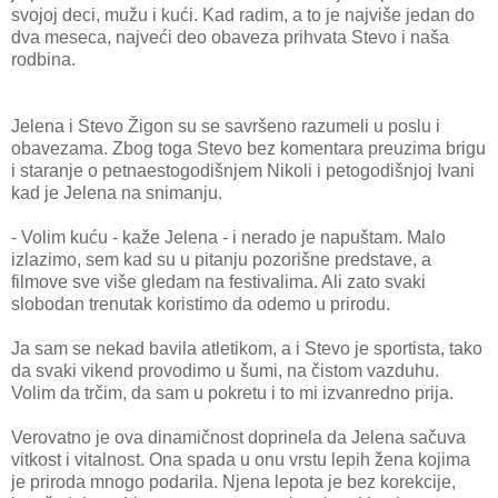
svojoj deci, mužu i kući. Kad radim, a to je najviše jedan do
dva meseca, najveći deo obaveza prihvata Stevo i naša
rodbina.
Jelena i Stevo Žigon su se savršeno razumeli u poslu i
obavezama. Zbog toga Stevo bez komentara preuzima brigu
i staranje o petnaestogodišnjem Nikoli i petogodišnjoj Ivani
kad je Jelena na snimanju.
- Volim kuću - kaže Jelena - i nerado je napuštam. Malo
izlazimo, sem kad su u pitanju pozorišne predstave, a
filmove sve više gledam na festivalima. Ali zato svaki
slobodan trenutak koristimo da odemo u prirodu.
Ja sam se nekad bavila atletikom, a i Stevo je sportista, tako
da svaki vikend provodimo u šumi, na čistom vazduhu.
Volim da trčim, da sam u pokretu i to mi izvanredno prija.
Verovatno je ova dinamičnost doprinela da Jelena sačuva
vitkost i vitalnost. Ona spada u onu vrstu lepih žena kojima
je priroda mnogo podarila. Njena lepota je bez korekcije,