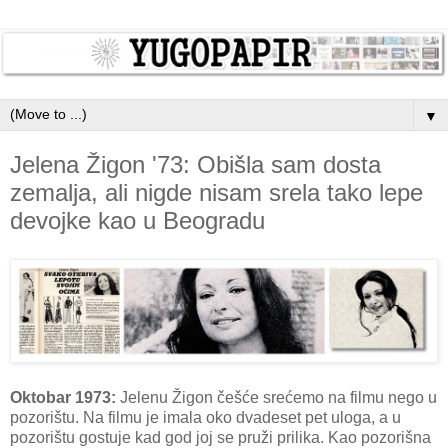
▼
Jelena Žigon '73: Obišla sam dosta
zemalja, ali nigde nisam srela tako lepe
devojke kao u Beogradu
Oktobar 1973:
Jelenu Žigon češće srećemo na filmu nego u
pozorištu. Na filmu je imala oko dvadeset pet uloga, a u
pozorištu gostuje kad god joj se pruži prilika. Kao pozorišna