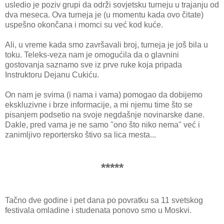
usledio je poziv grupi da održi sovjetsku turneju u trajanju od
dva meseca. Ova turneja je (u momentu kada ovo čitate)
uspešno okončana i momci su već kod kuće.
Ali, u vreme kada smo završavali broj, turneja je još bila u
toku. Teleks-veza nam je omogućila da o glavnini
gostovanja saznamo sve iz prve ruke koja pripada
Instruktoru Dejanu Cukiću.
On nam je svima (i nama i vama) pomogao da dobijemo
ekskluzivne i brze informacije, a mi njemu time što se
pisanjem podsetio na svoje negdašnje novinarske dane.
Dakle, pred vama je ne samo "ono što niko nema" već i
zanimljivo reportersko štivo sa lica mesta...
*****
Tačno dve godine i pet dana po povratku sa 11 svetskog
festivala omladine i studenata ponovo smo u Moskvi.