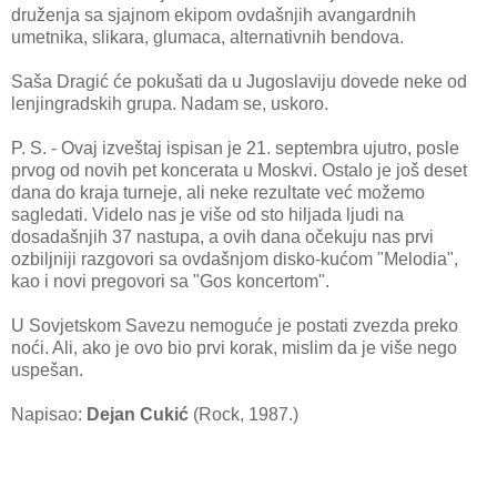
druženja sa sjajnom ekipom ovdašnjih avangardnih
umetnika, slikara, glumaca, alternativnih bendova.
Saša Dragić će pokušati da u Jugoslaviju dovede neke od
lenjingradskih grupa. Nadam se, uskoro.
P. S. - Ovaj izveštaj ispisan je 21. septembra ujutro, posle
prvog od novih pet koncerata u Moskvi. Ostalo je još deset
dana do kraja turneje, ali neke rezultate već možemo
sagledati. Videlo nas je više od sto hiljada ljudi na
dosadašnjih 37 nastupa, a ovih dana očekuju nas prvi
ozbiljniji razgovori sa ovdašnjom disko-kućom "Melodia",
kao i novi pregovori sa "Gos koncertom".
U Sovjetskom Savezu nemoguće je postati zvezda preko
noći. Ali, ako je ovo bio prvi korak, mislim da je više nego
uspešan.
Napisao:
Dejan Cukić
(Rock, 1987.)