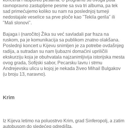
ravnopravno zastupljene pesme sa sva tri albuma, pa tek
sad primećujemo koliko su nam na poslednjoj turneji
nedostajale veselice sa prve ploče kao "Tekila gerila" ili
"Mali slonovi".
Bajaga i (naročito) Žika su već savladali par fraza na
ruskom, pa je komunikacija sa publikom znatno olakšana.
Poslednji koncert u Kijevu snimljen je za potrebe ovdašnjeg
radija, a sutradan su nam ljubazni domaćini upriličili
ekskurziju koja je obuhvatala najzanimljivija istorijska mesta
ovog grada, Sofijski sabor, Pecarsku lavru i strmu
Andrejevsku ulicu u kojoj je nekada živeo Mihail Bulgakov
(u broju 13, naravno).
Krim
Iz Kijeva letimo na poluostrvo Krim, grad Sinferopolj, a zatim
autobusom do sledećeg odredišta.