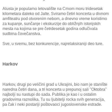
Alusta je popularno letovalište na Crnom moru tridesetak
kilometara daleko od Jalte. Sviramo četiri koncerta u divnom
amfiteatru pod otvorenim nebom, a dnevno vreme koristimo
za kupanje, sunčanje i ekskurzije do obližnjih istorijskih
mesta na kojima se pre četrdesetak godina odlučivala
sudbina čovečanstva.
Sve, u svemu, bez konkurencije, najrelaksiraniji deo ture.
Harkov
Harkov, drugi po veličini grad u Ukrajini, bio nam je stanište
naredna četiri dana, a tri koncerta u prepunoj sali "Oktobra"
najbolji su nastupi do sada. Publika je kao i u ostalim
gradovima raznolika. Tu su ljubitelji rocka svih generacija,
pa čak i neki postariji poštovaoci jugoslovenske estrade.