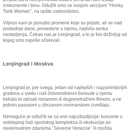
instrumente i binu. Odužili smo se svojom verzijom "Honky
Tonk Woman", na opšte zadovoljstvo.
Viljnus nam je ponudio promene koje su prijale, ali se nad
poslednje dane, provedene u njemu, nadvila senka
nestrpljenja. Čekao nas je Lenjingrad, a to je bio doživljaj od
kojeg smo najviše očekivali.
Lenjingrad i Moskva
Lenjingrad je, pre svega, jedan od najlepših i najzanimljivijih
gradova u svetu i naš četvorodnevni boravak u njemu
trebalo bi opisati romanom ili dugometražnim filmom, a ne
jednim pasusom u zbrzanom novinarskom izveštaju.
Nemoguće je odlučiti se za ono najuzbudljivije: koncerte u
velelepnoj hali sportskog kompleksa ili ekskurzije po
neverovatnim zdanjima "Severne Venecije" ili možda