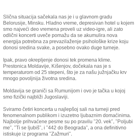
Slična situacija sačekala nas je i u glavnom gradu
Belorusije, Minsku. Hladno vreme, depresivan hotel u kojem
smo najveći deo vremena proveli uz video-igre, ali zato
odlični koncerti uveče pomažu da se akumulira nova
energija potrebna za prevazilaženje psihološke krize koju
donosi sredina svake, a posebno ovako duge turneje.
Ipak, pravo okrepljenje donosi tek promena klime.
Prestonica Moldavije, Kišenjov, dočekala nas je s
temperaturom od 25 stepeni, što je za našu južnjačku krv
mnogo povoljnija životna sredina.
Moldavija se graniči sa Rumunijom i ovo je tačka u kojoj
smo fizički najbliži Jugoslaviji.
Sviramo četiri koncerta u najlepšoj sali na turneji pred
fenomenalnom publikom i izuzetno ljubaznim domaćinima.
Najbolje prihvaćene pesme su po pravilu "20. vek", "Poljubi
me", "Ti se ljubiš", i "442 do Beograda", a ona definitivno
istiskuje iz programa "Zažmuri".