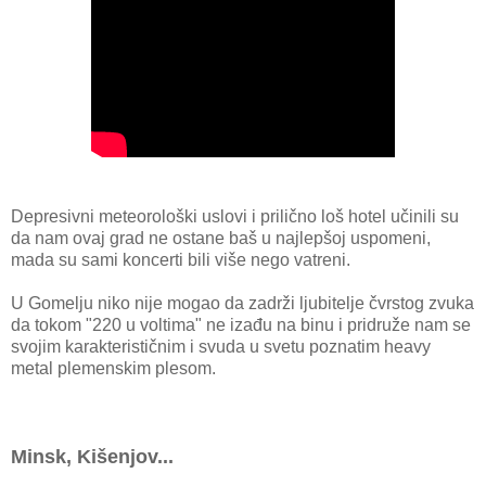
Depresivni meteorološki uslovi i prilično loš hotel učinili su
da nam ovaj grad ne ostane baš u najlepšoj uspomeni,
mada su sami koncerti bili više nego vatreni.
U Gomelju niko nije mogao da zadrži ljubitelje čvrstog zvuka
da tokom "220 u voltima" ne izađu na binu i pridruže nam se
svojim karakterističnim i svuda u svetu poznatim heavy
metal plemenskim plesom.
Minsk, Kišenjov...