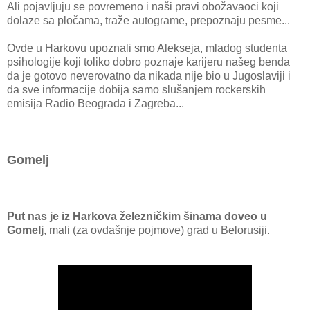
Ali pojavljuju se povremeno i naši pravi obožavaoci koji
dolaze sa pločama, traže autograme, prepoznaju pesme...
Ovde u Harkovu upoznali smo Alekseja, mladog studenta
psihologije koji toliko dobro poznaje karijeru našeg benda
da je gotovo neverovatno da nikada nije bio u Jugoslaviji i
da sve informacije dobija samo slušanjem rockerskih
emisija Radio Beograda i Zagreba...
Gomelj
Put nas je iz Harkova železničkim šinama doveo u
Gomelj
, mali (za ovdašnje pojmove) grad u Belorusiji.