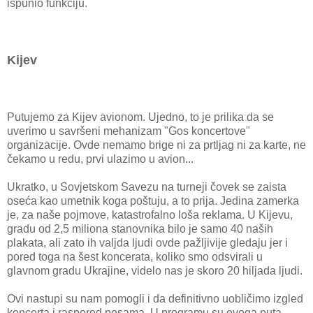
ispunio funkciju.
Kijev
Putujemo za Kijev avionom. Ujedno, to je prilika da se
uverimo u savršeni mehanizam "Gos koncertove"
organizacije. Ovde nemamo brige ni za prtljag ni za karte, ne
čekamo u redu, prvi ulazimo u avion...
Ukratko, u Sovjetskom Savezu na turneji čovek se zaista
oseća kao umetnik koga poštuju, a to prija. Jedina zamerka
je, za naše pojmove, katastrofalno loša reklama. U Kijevu,
gradu od 2,5 miliona stanovnika bilo je samo 40 naših
plakata, ali zato ih valjda ljudi ovde pažljivije gledaju jer i
pored toga na šest koncerata, koliko smo odsvirali u
glavnom gradu Ukrajine, videlo nas je skoro 20 hiljada ljudi.
Ovi nastupi su nam pomogli i da definitivno uobličimo izgled
koncerta i raspored pesama. U programu su ovoga puta