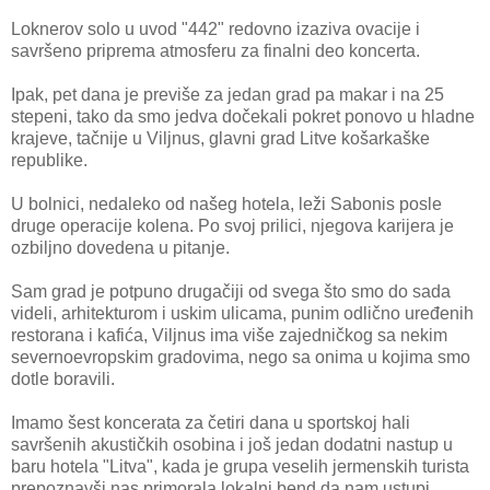
Loknerov solo u uvod "442" redovno izaziva ovacije i
savršeno priprema atmosferu za finalni deo koncerta.
Ipak, pet dana je previše za jedan grad pa makar i na 25
stepeni, tako da smo jedva dočekali pokret ponovo u hladne
krajeve, tačnije u Viljnus, glavni grad Litve košarkaške
republike.
U bolnici, nedaleko od našeg hotela, leži Sabonis posle
druge operacije kolena. Po svoj prilici, njegova karijera je
ozbiljno dovedena u pitanje.
Sam grad je potpuno drugačiji od svega što smo do sada
videli, arhitekturom i uskim ulicama, punim odlično uređenih
restorana i kafića, Viljnus ima više zajedničkog sa nekim
severnoevropskim gradovima, nego sa onima u kojima smo
dotle boravili.
Imamo šest koncerata za četiri dana u sportskoj hali
savršenih akustičkih osobina i još jedan dodatni nastup u
baru hotela "Litva", kada je grupa veselih jermenskih turista
prepoznavši nas primorala lokalni bend da nam ustupi