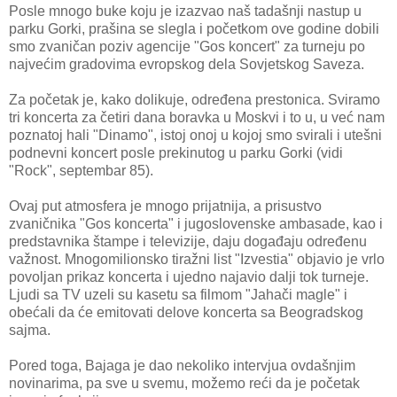
Posle mnogo buke koju je izazvao naš tadašnji nastup u
parku Gorki, prašina se slegla i početkom ove godine dobili
smo zvaničan poziv agencije "Gos koncert" za turneju po
najvećim gradovima evropskog dela Sovjetskog Saveza.
Za početak je, kako dolikuje, određena prestonica. Sviramo
tri koncerta za četiri dana boravka u Moskvi i to u, u već nam
poznatoj hali "Dinamo", istoj onoj u kojoj smo svirali i utešni
podnevni koncert posle prekinutog u parku Gorki (vidi
"Rock", septembar 85).
Ovaj put atmosfera je mnogo prijatnija, a prisustvo
zvaničnika "Gos koncerta" i jugoslovenske ambasade, kao i
predstavnika štampe i televizije, daju događaju određenu
važnost. Mnogomilionsko tiražni list "Izvestia" objavio je vrlo
povoljan prikaz koncerta i ujedno najavio dalji tok turneje.
Ljudi sa TV uzeli su kasetu sa filmom "Jahači magle" i
obećali da će emitovati delove koncerta sa Beogradskog
sajma.
Pored toga, Bajaga je dao nekoliko intervjua ovdašnjim
novinarima, pa sve u svemu, možemo reći da je početak