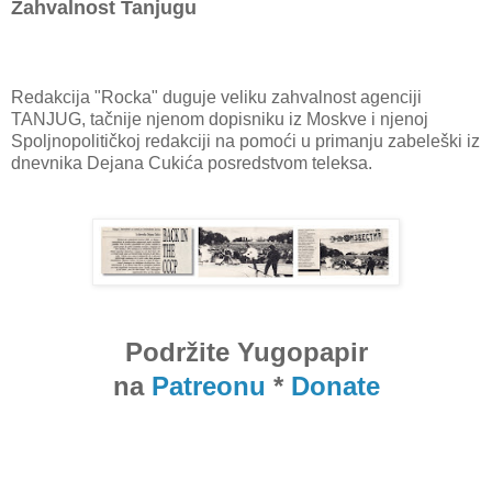
Zahvalnost Tanjugu
Redakcija "Rocka" duguje veliku zahvalnost agenciji
TANJUG, tačnije njenom dopisniku iz Moskve i njenoj
Spoljnopolitičkoj redakciji na pomoći u primanju zabeleški iz
dnevnika Dejana Cukića posredstvom teleksa.
Podržite Yugopapir
na
Patreonu
*
Donate