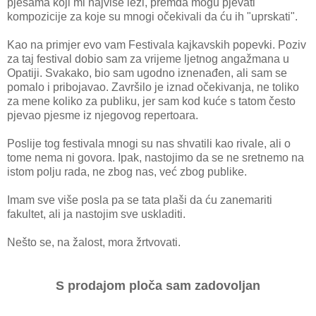
pjesama koji mi najviše leži, premda mogu pjevati
kompozicije za koje su mnogi očekivali da ću ih "uprskati".
Kao na primjer evo vam Festivala kajkavskih popevki. Poziv
za taj festival dobio sam za vrijeme ljetnog angažmana u
Opatiji. Svakako, bio sam ugodno iznenađen, ali sam se
pomalo i pribojavao. Završilo je iznad očekivanja, ne toliko
za mene koliko za publiku, jer sam kod kuće s tatom često
pjevao pjesme iz njegovog repertoara.
Poslije tog festivala mnogi su nas shvatili kao rivale, ali o
tome nema ni govora. Ipak, nastojimo da se ne sretnemo na
istom polju rada, ne zbog nas, već zbog publike.
Imam sve više posla pa se tata plaši da ću zanemariti
fakultet, ali ja nastojim sve uskladiti.
Nešto se, na žalost, mora žrtvovati.
S prodajom ploča sam zadovoljan