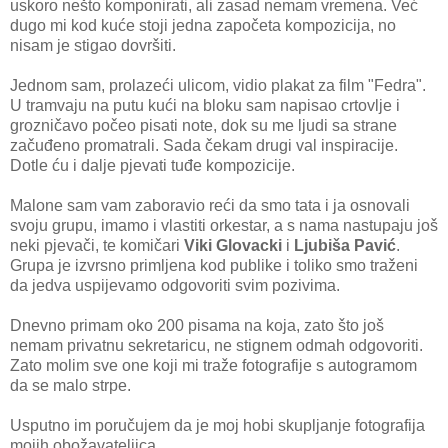
uskoro nešto komponirati, ali zasad nemam vremena. Već
dugo mi kod kuće stoji jedna započeta kompozicija, no
nisam je stigao dovršiti.
Jednom sam, prolazeći ulicom, vidio plakat za film "Fedra".
U tramvaju na putu kući na bloku sam napisao crtovlje i
grozničavo počeo pisati note, dok su me ljudi sa strane
začuđeno promatrali. Sada čekam drugi val inspiracije.
Dotle ću i dalje pjevati tuđe kompozicije.
Malone sam vam zaboravio reći da smo tata i ja osnovali
svoju grupu, imamo i vlastiti orkestar, a s nama nastupaju još
neki pjevači, te komičari
Viki Glovacki
i
Ljubiša Pavić
.
Grupa je izvrsno primljena kod publike i toliko smo traženi
da jedva uspijevamo odgovoriti svim pozivima.
Dnevno primam oko 200 pisama na koja, zato što još
nemam privatnu sekretaricu, ne stignem odmah odgovoriti.
Zato molim sve one koji mi traže fotografije s autogramom
da se malo strpe.
Usputno im poručujem da je
moj hobi skupljanje fotografija
mojih obožavateljica.