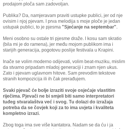
prodajom ploča sam zadovoljan.
Publika? Da, namjeravam praviti ustupke publici, jer od nje
ovisim i njoj pjevam. I prva melodija s moje ploče je jedan
ustupak publici, to je pjesma
"Sjećanje na septembar"
.
Meni osobno su ostale tri pjesme draže. I kosu sam skratio
(bila mi je do ramena), jer među mojom publikom ima i
starijih generacija, pogotovu poslije festivala u Krapini.
Inače se volim moderno odijevati, volim beat-muziku, mislim
da stvarno pripadam mladoj generaciji i znam njen ukus.
Zato i pjevam uglavnom hitove. Sam prevodim tekstove
stranih kompozicija ili ih čak prerađujem.
Svaki pjevač će bolje izraziti svoje osjećaje vlastitim
riječima. Pjevači ne bi smjeli biti samo interpretatori
tuđeg stvaralaštva već i svog. Tu dolazi do izražaja
potreba da se čovjek koji za to ima uvjeta i kvaliteta
kompletno izrazi.
Zbog toga ima sve više kantatora. Nadam se da ću i ja