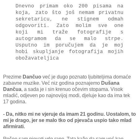
Dnevno primam oko 200 pisama na
koja, zato što još nemam privatnu
sekretaricu, ne stignem odmah
odgovoriti. Zato molim sve one
koji mi traže fotografije s
autogramom da se malo strpe.
Usputno im poručujem da je moj
hobi skupljanje fotografija mojih
obožavateljica
Prezime
Dančuo
već je dugo poznato ljubiteljima domaće
zabavne muzike. Već niz godina poznajemo
Dušana
Dančua
, a sada je i sin krenuo očevim stopama. Visok
mladić, odjeven po najnovijoj modi, djeluje kao da ima tek
17 godina.
- Da, nitko mi ne vjeruje da imam 21 godinu. Uostalom, to
mi je drago, jer se malo tko od pjevača uspio tako mlad
afirmirati.
Počeo sam pjevati vrlo rano. Tata kaže da sam već kao