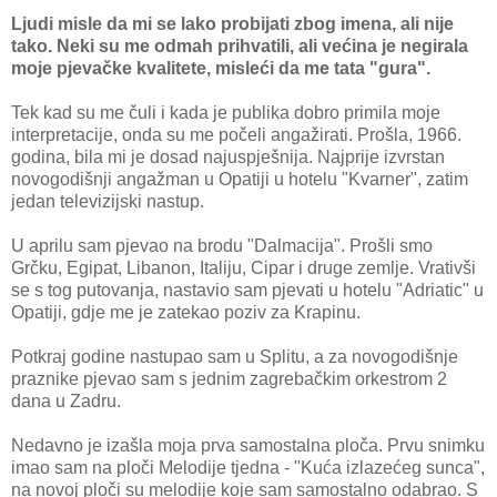
Ljudi misle da mi se lako probijati zbog imena, ali nije
tako. Neki su me odmah prihvatili, ali većina je negirala
moje pjevačke kvalitete, misleći da me tata "gura".
Tek kad su me čuli i kada je publika dobro primila moje
interpretacije, onda su me počeli angažirati. Prošla, 1966.
godina, bila mi je dosad najuspješnija. Najprije izvrstan
novogodišnji angažman u Opatiji u hotelu "Kvarner", zatim
jedan televizijski nastup.
U aprilu sam pjevao na brodu "Dalmacija". Prošli smo
Grčku, Egipat, Libanon, Italiju, Cipar i druge zemlje. Vrativši
se s tog putovanja, nastavio sam pjevati u hotelu "Adriatic" u
Opatiji, gdje me je zatekao poziv za Krapinu.
Potkraj godine nastupao sam u Splitu, a za novogodišnje
praznike pjevao sam s jednim zagrebačkim orkestrom 2
dana u Zadru.
Nedavno je izašla moja prva samostalna ploča. Prvu snimku
imao sam na ploči Melodije tjedna - "Kuća izlazećeg sunca",
na novoj ploči su melodije koje sam samostalno odabrao. S