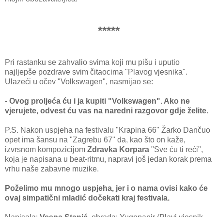
*****
Pri rastanku se zahvalio svima koji mu pišu i uputio
najljepše pozdrave svim čitaocima "Plavog vjesnika".
Ulazeći u očev "Volkswagen", nasmijao se:
- Ovog proljeća ću i ja kupiti "Volkswagen". Ako ne
vjerujete, odvest ću vas na naredni razgovor gdje želite.
P.S. Nakon uspjeha na festivalu "Krapina 66" Žarko Dančuo
opet ima šansu na "Zagrebu 67" da, kao što on kaže,
izvrsnom kompozicijom
Zdravka Korpara
"Sve ću ti reći",
koja je napisana u beat-ritmu, napravi još jedan korak prema
vrhu naše zabavne muzike.
Poželimo mu mnogo uspjeha, jer i o nama ovisi kako će
ovaj simpatični mladić dočekati kraj festivala.