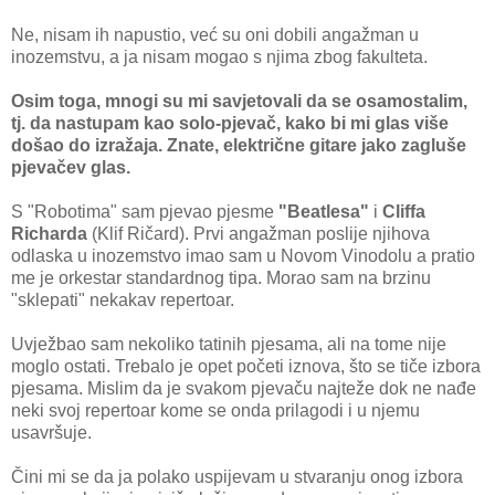
Ne, nisam ih napustio, već su oni dobili angažman u
inozemstvu, a ja nisam mogao s njima zbog fakulteta.
Osim toga, mnogi su mi savjetovali da se osamostalim,
tj. da nastupam kao solo-pjevač, kako bi mi glas više
došao do izražaja. Znate, električne gitare jako zagluše
pjevačev glas.
S "Robotima" sam pjevao pjesme
"Beatlesa"
i
Cliffa
Richarda
(Klif Ričard). Prvi angažman poslije njihova
odlaska u inozemstvo imao sam u Novom Vinodolu a pratio
me je orkestar standardnog tipa. Morao sam na brzinu
"sklepati" nekakav repertoar.
Uvježbao sam nekoliko tatinih pjesama, ali na tome nije
moglo ostati. Trebalo je opet početi iznova, što se tiče izbora
pjesama. Mislim da je svakom pjevaču najteže dok ne nađe
neki svoj repertoar kome se onda prilagodi i u njemu
usavršuje.
Čini mi se da ja polako uspijevam u stvaranju onog izbora