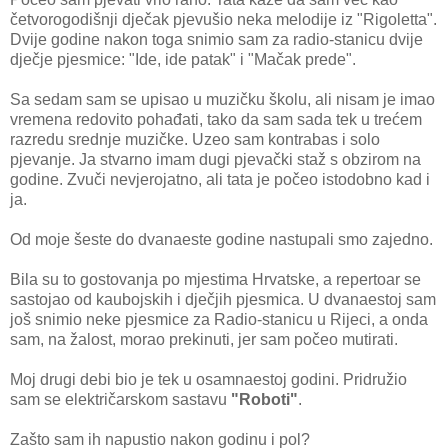
četvorogodišnji dječak pjevušio neka melodije iz "Rigoletta".
Dvije godine nakon toga snimio sam za radio-stanicu dvije
dječje pjesmice: "Ide, ide patak" i "Mačak prede".
Sa sedam sam se upisao u muzičku školu, ali nisam je imao
vremena redovito pohađati, tako da sam sada tek u trećem
razredu srednje muzičke. Uzeo sam kontrabas i solo
pjevanje. Ja stvarno imam dugi pjevački staž s obzirom na
godine. Zvuči nevjerojatno, ali tata je počeo istodobno kad i
ja.
Od moje šeste do dvanaeste godine nastupali smo zajedno.
Bila su to gostovanja po mjestima Hrvatske, a repertoar se
sastojao od kaubojskih i dječjih pjesmica. U dvanaestoj sam
još snimio neke pjesmice za Radio-stanicu u Rijeci, a onda
sam, na žalost, morao prekinuti, jer sam počeo mutirati.
Moj drugi debi bio je tek u osamnaestoj godini. Pridružio
sam se električarskom sastavu
"Roboti"
.
Zašto sam ih napustio nakon godinu i pol?