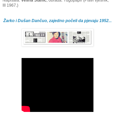
Napisala:
Vesna Stanić
, obrada: Yugopapir (Plavi vjesnik,
III 1967.)
Žarko i Dušan Dančuo, zajedno počeli da pjevaju 1952...