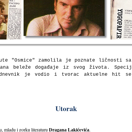
ute "Osmice" zamolila je poznate ličnosti s
ana beleže događaje iz svog života. Speci
 dnevnik je vodio i tvorac aktuelne hit se
Utorak
Drаgаnа Lаkićevićа
, mlаdu i gorku literаturu
.