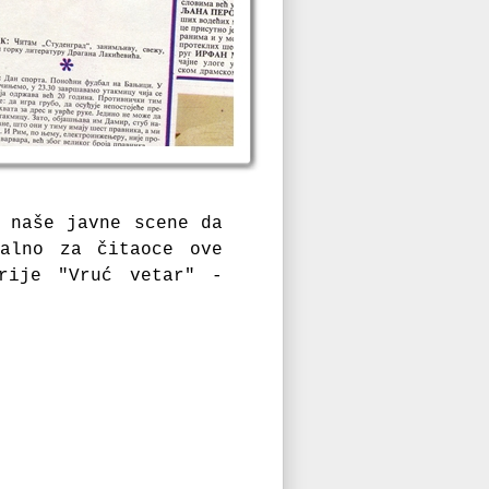
a naše javne scene da
jalno za čitaoce ove
rije "Vruć vetar" -