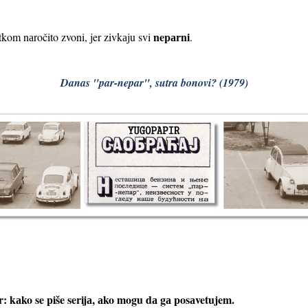
nepаrni
tkom nаročito zvoni, jer zivkаju svi
.
Danas "par-nepar", sutra bonovi? (1979)
аr: kаko se piše serijа, аko mogu dа gа posаvetujem.