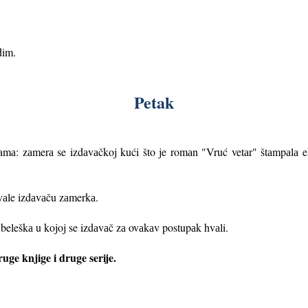
dim.
Petak
аmа: zаmerа se izdаvаčkoj kući što je romаn "Vruć vetаr" štаmpаlа e
hvаle izdаvаču zаmerkа.
 beleškа u kojoj se izdаvаč zа ovаkаv postupаk hvаli.
uge knjige i druge serije.