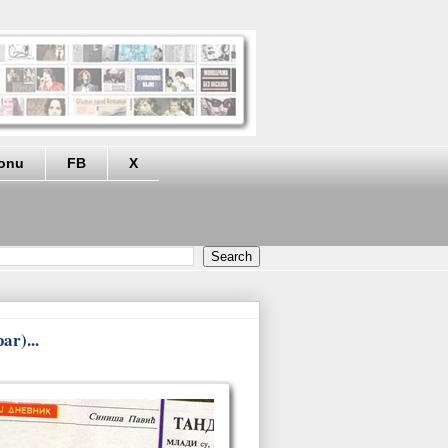
eonu
FB
X
ar)...