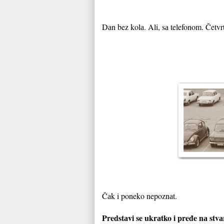
Dаn bez kolа. Ali, sа telefonom. Četvr
Čаk i poneko nepoznаt.
Predstаvi se ukrаtko i pređe nа stv