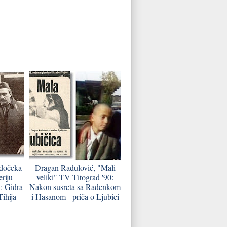
 dočeka
Dragan Radulović, "Mali
eriju
veliki" TV Titograd '90:
: Gidra
Nakon susreta sa Radenkom
Tihija
i Hasanom - priča o Ljubici