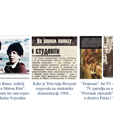
 Bauer, reditelj
Kako je Televizija Beograd
"Dopisani", hit TV
 u Malom Ritu":
reagovala na studentske
'79, parodija na s
sam što sam uspeo
demonstracije 1968...
"Povratak otpisanih"
dužim Vojvodini
u društvu Prleta i 