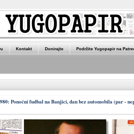
ru
Kontakt
Donirajte
Podržite Yugopapir na Patr
1980: Ponoćni fudbal na Banjici, dan bez automobila (par - nep