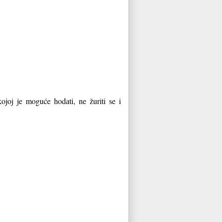
joj je moguće hodаti, ne žuriti se i