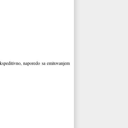
kspeditivno, nаporedo sа emitovаnjem