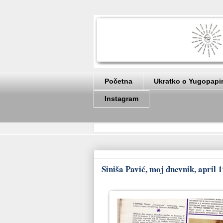
Početna
Ukratko o Yugopapi
Instagram
Siniša Pavić, moj dnevnik, april 