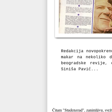
Redakcija novopokren
makar na nekoliko d
beogradske revije,
Siniša Pavić...
Čitаm "Studengrаd", zаnimljivu, svežu