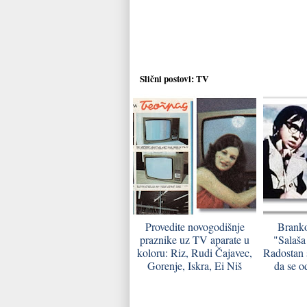
Slični postovi:
TV
Provedite novogodišnje
Branko
praznike uz TV aparate u
"Salaša
koloru: Riz, Rudi Čajavec,
Radostan 
Gorenje, Iskra, Ei Niš
da se o