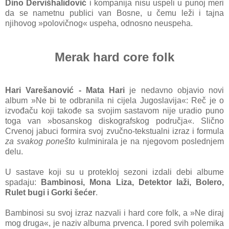
Dino Dervišhalidović
i kompanija nisu uspeli u punoj meri
da se nametnu publici van Bosne, u čemu leži i tajna
njihovog »polovičnog« uspeha, odnosno neuspeha.
Merak hard core folk
Hari Varešanović - Mata Hari
je nedavno objavio novi
album »Ne bi te odbranila ni cijela Jugoslavija«: Reč je o
izvođaču koji takođe sa svojim sastavom nije uradio puno
toga van »bosanskog diskografskog područja«. Slično
Crvenoj jabuci formira svoj zvučno-tekstualni izraz i formula
za svakog ponešto
kulminirala je na njegovom poslednjem
delu.
U sastave koji su u protekloj sezoni izdali debi albume
spadaju:
Bambinosi, Mona Liza, Detektor laži, Bolero,
Rulet bugi i Gorki šećer
.
Bambinosi su svoj izraz nazvali i hard core folk, a »Ne diraj
mog druga«, je naziv albuma prvenca. I pored svih polemika