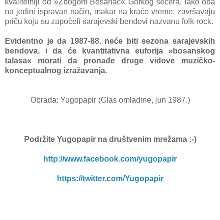
kvalitetniji od »Zbogom Bosanac« Gorkog šećera, iako oba
na jedini ispravan način, makar na kraće vreme, završavaju
priču koju su započeli sarajevski bendovi nazvanu folk-rock.
Evidentno je da 1987-88. neće biti sezona sarajevskih
bendova, i da će kvantitativna euforija »bosanskog
talasa« morati da pronađe druge vidove muzičko-
konceptualnog izražavanja.
Obrada: Yugopapir (Glas omladine, jun 1987.)
Podržite Yugopapir
na društvenim mrežama :-)
http://www.facebook.com/yugopapir
https://twitter.com/Yugopapir