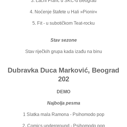
3. Lačni Franc u SKC-u Beograd
4. Noćenje štafete u Hali »Pionir«
5. Fit - u subotičkom Teat-rocku
Stav sezone
Stav riječkih grupa kada izađu na binu
Dubravka Duca Marković, Beograd
202
DEMO
Najbolja pesma
1 Slatka mala Ramona - Psihomodo pop
2. Comics underground - Psihomodo pop