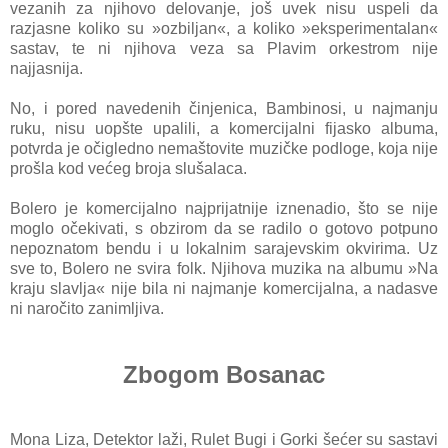
vezanih za njihovo delovanje, još uvek nisu uspeli da
razjasne koliko su »ozbiljan«, a koliko »eksperimentalan«
sastav, te ni njihova veza sa Plavim orkestrom nije
najjasnija.
No, i pored navedenih činjenica, Bambinosi, u najmanju
ruku, nisu uopšte upalili, a komercijalni fijasko albuma,
potvrda je očigledno nemaštovite muzičke podloge, koja nije
prošla kod većeg broja slušalaca.
Bolero je komercijalno najprijatnije iznenadio, što se nije
moglo očekivati, s obzirom da se radilo o gotovo potpuno
nepoznatom bendu i u lokalnim sarajevskim okvirima. Uz
sve to, Bolero ne svira folk. Njihova muzika na albumu »Na
kraju slavlja« nije bila ni najmanje komercijalna, a nadasve
ni naročito zanimljiva.
Zbogom Bosanac
Mona Liza, Detektor laži, Rulet Bugi i Gorki šećer su sastavi