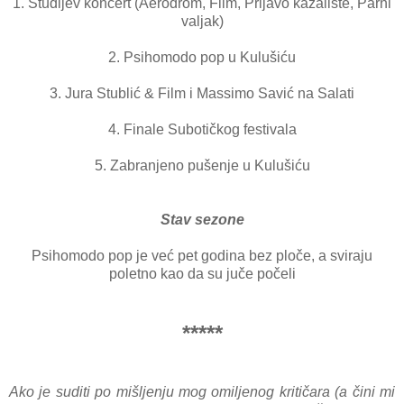
1. Studijev koncert (Aerodrom, Film, Prljavo kazalište, Parni
valjak)
2. Psihomodo pop u Kulušiću
3. Jura Stublić & Film i Massimo Savić na Salati
4. Finale Subotičkog festivala
5. Zabranjeno pušenje u Kulušiću
Stav sezone
Psihomodo pop je već pet godina bez ploče, a sviraju
poletno kao da su juče počeli
*****
Ako je suditi po mišljenju mog omiljenog kritičara (a čini mi