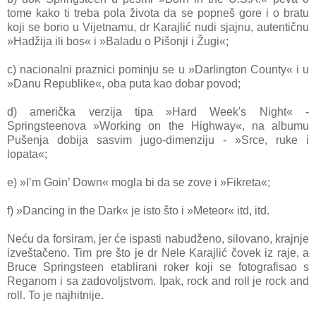
tome kako ti treba pola života da se popneš gore i o bratu
koji se borio u Vijetnamu, dr Karajlić nudi sjajnu, autentičnu
»Hadžija ili bos« i »Baladu o Pišonji i Žugi«;
c) nacionalni praznici pominju se u »Darlington County« i u
»Danu Republike«, oba puta kao dobar povod;
d) američka verzija tipa »Hard Week's Night« -
Springsteenova »Working on the Highway«, na albumu
Pušenja dobija sasvim jugo-dimenziju - »Srce, ruke i
lopata«;
e) »I’m Goin’ Down« mogla bi da se zove i »Fikreta«;
f) »Dancing in the Dark« je isto što i »Meteor« itd, itd.
Neću da forsiram, jer će ispasti nabudženo, silovano, krajnje
izveštačeno. Tim pre što je dr Nele Karajlić čovek iz raje, a
Bruce Springsteen etablirani roker koji se fotografisao s
Reganom i sa zadovoljstvom. Ipak, rock and roll je rock and
roll. To je najhitnije.