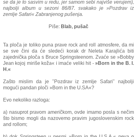
se da je to sasvim u redu, jer samom sebi najviše verujem),
najbolji album u sezoni 86/87. svakako je »Pozdrav iz
zemlje Safari« Zabranjenog pušenja.
Piše:
Blab, pušač
Ta ploča je toliko puna prave rock and roll atmosfere, da mi
se sve čini da će sledeći korak dr Neleta Karajlića biti
zajednička ploča s Bruce Springsteenom. Zvaće se »Bobby
Jean kojoj miriše koža« i imaće veliki hit -
»Born in the B. I.
H.«
Zašto mislim da je "Pozdrav iz zemlje Safari" najbolji
mogući pandan ploči »Born in the U.SA«?
Evo nekoliko razloga:
a) nasuprot pravom američkom, ovde imamo posla s nečim
što bismo mogli da nazovemo pravim jugoslovenskim rock
and rollom;
b) dok Springsteen u pesmi »Born in the U.S.A.« peva o