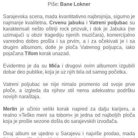
Piše:
Bane Lokner
Sarajevska scena, mada kvantitativno najbrojnija, sigurno je
najmanje kvalitetna.
Crvenu jabuku
i
Vatreni poljubac
su
karakterisali nešto oštriji rock prizvuk, i dok je Jabuka (ne
uzimajući u obzir tragediju njenih muzičara), komercijalno
vanredno dobro prošla i sa prvim, a i za očekivati je i sa
drugim albumom, dotle je ploča Vatrenog poljupca, iako
pojačana
Tifom
korak unazad.
Evidentno je da su
Mića
i drugovi ovim albumom izgubili
dobar deo publike, koja je uz njih bila od samog početka.
Vatreni poljubac se nije nimalo promenio od svoje prve
ploče, a izgleda da njihov stil nema adekvatnu podršku
novijih naraštaja.
Merlin
je učinio veliki korak napred za dalju karijeru, a
realno »Teško meni sa tobom« je jedna od najboljih ploča
koja je prošle sezone došla do sarajevskih izvođača.
Ovaj album se ujedno u Sarajevu i najviše prodao, mada