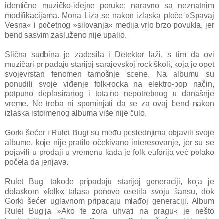
identične muzičko-idejne poruke; naravno sa neznatnim
modifikacijama. Mona Liza se nakon izlaska ploče »Spavaj
Vesna« i početnog »silovanja« medija vrlo brzo povukla, jer
bend sasvim zasluženo nije upalio.
Slična sudbina je zadesila i Detektor laži, s tim da ovi
muzičari pripadaju starijoj sarajevskoj rock školi, koja je opet
svojevrstan fenomen tamošnje scene. Na albumu su
ponudili svoje viđenje folk-rocka na elektro-pop način,
potpuno deplasiranog i totalno nepotrebnog u današnje
vreme. Ne treba ni spominjati da se za ovaj bend nakon
izlaska istoimenog albuma više nije čulo.
Gorki šećer i Rulet Bugi su među poslednjima objavili svoje
albume, koje nije pratilo očekivano interesovanje, jer su se
pojavili u prodaji u vremenu kada je folk euforija već polako
počela da jenjava.
Rulet Bugi takode pripadaju starijoj generaciji, koja je
dolaskom »folk« talasa ponovo osetila svoju šansu, dok
Gorki šećer uglavnom pripadaju mlađoj generaciji. Album
Rulet Bugija »Ako te zora uhvati na pragu« je nešto