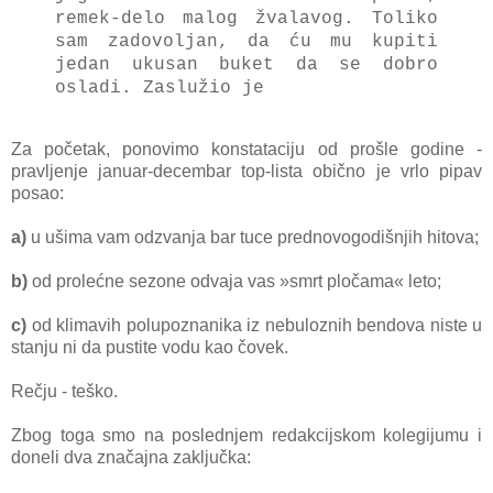
remek-delo malog žvalavog. Toliko
sam zadovoljan, da ću mu kupiti
jedan ukusan buket da se dobro
osladi. Zaslužio je
Za početak, ponovimo konstataciju od prošle godine -
pravljenje januar-decembar top-lista obično je vrlo pipav
posao:
a)
u ušima vam odzvanja bar tuce prednovogodišnjih hitova;
b)
od prolećne sezone odvaja vas »smrt pločama« leto;
c)
od klimavih polupoznanika iz nebuloznih bendova niste u
stanju ni da pustite vodu kao čovek.
Rečju - teško.
Zbog toga smo na poslednjem redakcijskom kolegijumu i
doneli dva značajna zaključka: