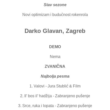
Stav sezone
Novi optimizam i budućnost rokenrola
Darko Glavan, Zagreb
DEMO
Nema
ZVANIČNA
Najbolja pesma
1. Valovi - Jura Stublić & Film
2. Il’ bos il’ hadžija - Zabranjeno pušenje
3. Srce, ruka i lopata - Zabranjeno pušenje