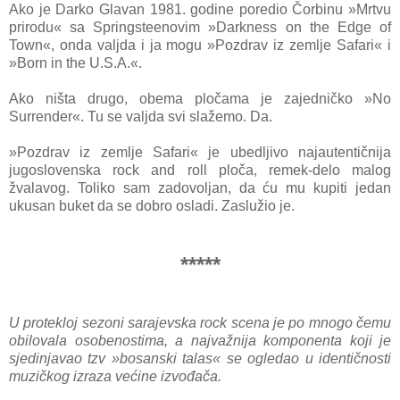
Ako je Darko Glavan 1981. godine poredio Čorbinu »Mrtvu
prirodu« sa Springsteenovim »Darkness on the Edge of
Town«, onda valjda i ja mogu »Pozdrav iz zemlje Safari« i
»Born in the U.S.A.«.
Ako ništa drugo, obema pločama je zajedničko »No
Surrender«. Tu se valjda svi slažemo. Da.
»Pozdrav iz zemlje Safari« je ubedljivo najautentičnija
jugoslovenska rock and roll ploča, remek-delo malog
žvalavog. Toliko sam zadovoljan, da ću mu kupiti jedan
ukusan buket da se dobro osladi. Zaslužio je.
*****
U protekloj sezoni sarajevska rock scena je po mnogo čemu
obilovala osobenostima, a najvažnija komponenta koji je
sjedinjavao tzv »bosanski talas« se ogledao u identičnosti
muzičkog izraza većine izvođača.