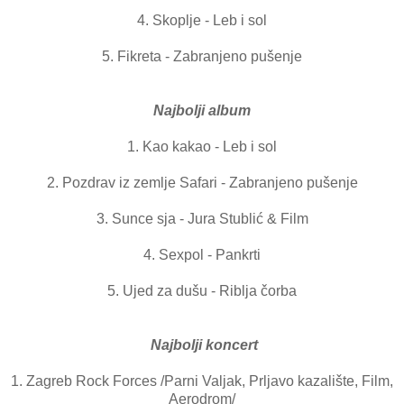
4. Skoplje - Leb i sol
5. Fikreta - Zabranjeno pušenje
Najbolji album
1. Kao kakao - Leb i sol
2. Pozdrav iz zemlje Safari - Zabranjeno pušenje
3. Sunce sja - Jura Stublić & Film
4. Sexpol - Pankrti
5. Ujed za dušu - Riblja čorba
Najbolji koncert
1. Zagreb Rock Forces /Parni Valjak, Prljavo kazalište, Film,
Aerodrom/