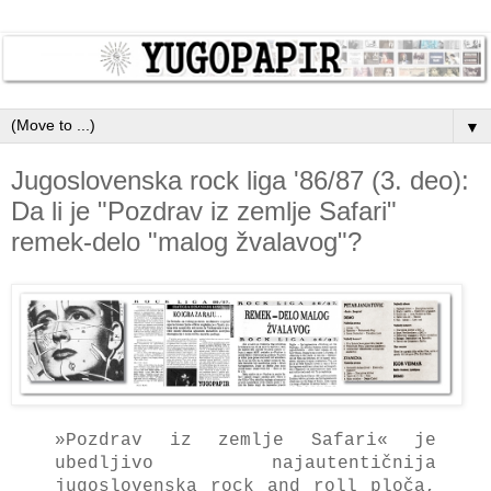
▼
Jugoslovenska rock liga '86/87 (3. deo):
Da li je "Pozdrav iz zemlje Safari"
remek-delo "malog žvalavog"?
»Pozdrav iz zemlje Safari« je
ubedljivo najautentičnija
jugoslovenska rock and roll ploča,