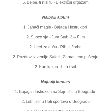
5. Bejbe, ti nisi tu - Električni orgazam
Najbolji album
1. Jahači magle - Bajaga i Instruktori
2. Sunce sja - Jura Stublić & Film
2. Ujed za dušu - Riblja čorba
2. Pozdrav iz zemlje Safari - Zabranjeno pušenje
2. Kao kakao - Leb i sol
Najbolji koncert
1. Bajaga i Instruktori na Sajmištu u Beogradu
2. Leb i sol u Hali sportova u Beogradu