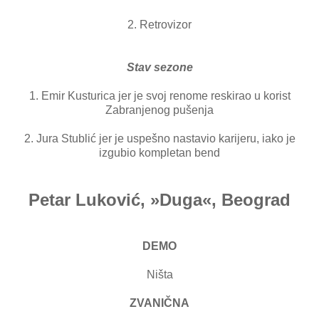
2. Retrovizor
Stav sezone
1. Emir Kusturica jer je svoj renome reskirao u korist
Zabranjenog pušenja
2. Jura Stublić jer je uspešno nastavio karijeru, iako je
izgubio kompletan bend
Petar Luković, »Duga«, Beograd
DEMO
Ništa
ZVANIČNA