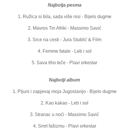
Najbolja pesma
1. Ružica si bila, sada više nisi - Bijelo dugme
2. Mavros Tin Afriki - Massimo Savić
3. Srce na cesti - Jura Stublić & Film
4. Femme fatale - Leb i sol
5. Sava tiho teče - Plavi orkestar
Najbolji album
1. Pljuni i zapjevaj moja Jugoslavijo - Bijelo dugme
2. Kao kakao - Leb i sol
3. Stranac u noći - Massimo Savić
4. Smrt fašizmu - Plavi orkestar