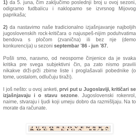
1)
da 5. juna, čim zaključimo poslednji broj u ovoj sezoni,
odigramo fudbalicu i naklopamo se izvrsnog Mijovog
paprikaša;
2)
da nastavimo naše tradicionalno izjašnjavanje najboljih
jugoslovenskih rock-kritičara o najuspeš-nijim poduhvatima
bendova s pločom (zvanična) ili bez nje (demo
konkurencija) u sezoni
septembar ’86 - jun ’87.
Pošli smo, naravno, od neosporne činjenice da je svaka
kritika pre svega subjektivni čin, pa zato nismo pravili
nikakve drži-prži zbirne liste i proglašavali pobednike (o
tome, uostalom, odlučuju tiraži).
I još nešto: u ovoj anketi,
prvi put u Jugoslaviji, kritičari se
izjašnjavaju i o stavu sezone
. Jugoslovenski rokenrol,
naime, stvaraju i ljudi koji umeju dobro da razmišljaju. Na to
morate da računate.