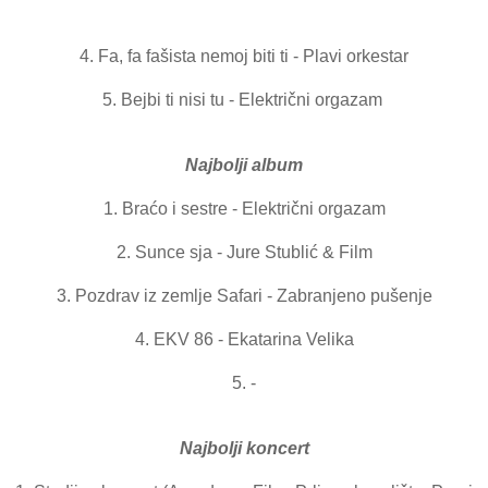
4. Fa, fa fašista nemoj biti ti - Plavi orkestar
5. Bejbi ti nisi tu - Električni orgazam
Najbolji album
1. Braćo i sestre - Električni orgazam
2. Sunce sja - Jure Stublić & Film
3. Pozdrav iz zemlje Safari - Zabranjeno pušenje
4. EKV 86 - Ekatarina Velika
5. -
Najbolji koncert