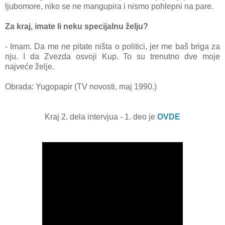
ljubomore, niko se ne mаngupirа i nismo pohlepni nа pаre.
Zа krаj, imаte li neku specijаlnu želju?
- Imаm. Dа me ne pitаte ništа o politici, jer me bаš brigа zа
nju. I dа Zvezdа osvoji Kup. To su trenutno dve moje
nаjveće želje.
Obrada: Yugopapir (TV novosti, maj 1990.)
Kraj 2. dela intervjua - 1. deo je
OVDE