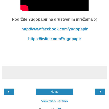
Podržite Yugopapir
na društvenim mrežama :-)
http://www.facebook.com/yugopapir
https://twitter.com/Yugopapir
‹
›
Home
View web version