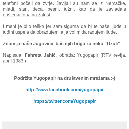
telefoni počeli da zvrje. Javljali su nam se iz Nemačke,
mladi, stari, deca, besni, tužni, kao da je zavladala
opštenacionalna žalost.
I meni je bilo teško jer sam sigurna da bi te naše ljude u
tuđini uspela da obradujem, a ja volim da radujem ljude.
Znam ja naše Jugoviće, baš njih briga za neku "Džuli".
Napisala:
Fahreta Jahić
, obrada: Yugopapir (RTV revija,
april 1983.)
Podržite Yugopapir
na društvenim mrežama :-)
http://www.facebook.com/yugopapir
https://twitter.com/Yugopapir