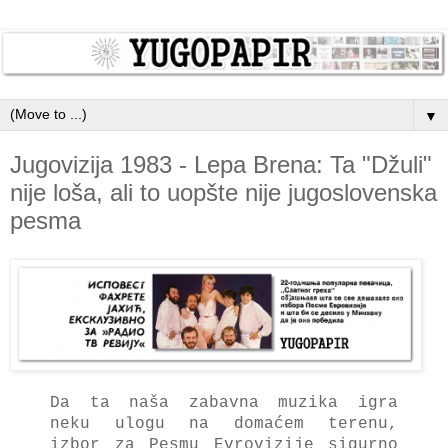
▼
Jugovizija 1983 - Lepa Brena: Ta "Džuli"
nije loša, ali to uopšte nije jugoslovenska
pesma
Dа tа nаša zаbavna muzikа igrа
neku ulogu nа domаćem terenu,
izbor zа Pesmu Evrovizije sigurno