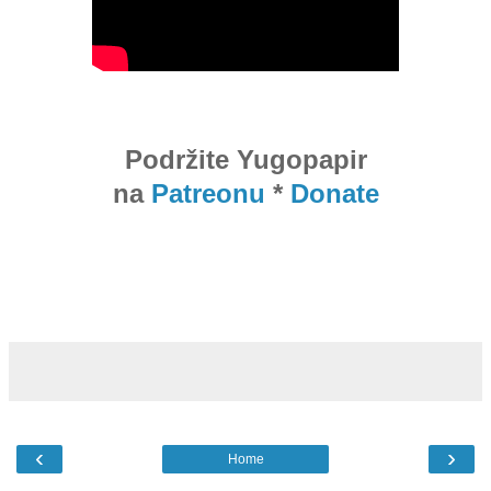
Podržite Yugopapir
na
Patreonu
*
Donate
‹
›
Home