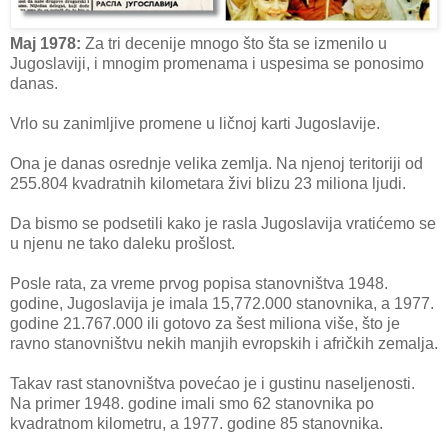
Maj 1978:
Za tri decenije mnogo što šta se izmenilo u
Jugoslaviji, i mnogim promenama i uspesima se ponosimo
danas.
Vrlo su zanimljive promene u ličnoj karti Jugoslavije.
Ona je danas osrednje velika zemlja. Na njenoj teritoriji od
255.804 kvadratnih kilometara živi blizu 23 miliona ljudi.
Da bismo se podsetili kako je rasla Jugoslavija vratićemo se
u njenu ne tako daleku prošlost.
Posle rata, za vreme prvog popisa stanovništva 1948.
godine, Jugoslavija je imala 15,772.000 stanovnika, a 1977.
godine 21.767.000 ili gotovo za šest miliona više, što je
ravno stanovništvu nekih manjih evropskih i afričkih zemalja.
Takav rast stanovništva povećao je i gustinu naseljenosti.
Na primer 1948. godine imali smo 62 stanovnika po
kvadratnom kilometru, a 1977. godine 85 stanovnika.