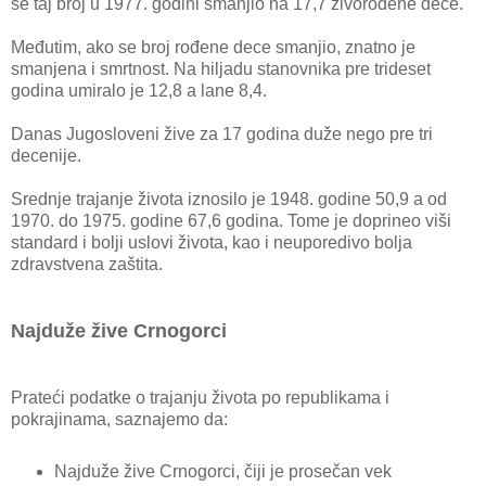
se taj broj u 1977. godini smanjio na 17,7 živorođene dece.
Međutim, ako se broj rođene dece smanjio, znatno je
smanjena i smrtnost. Na hiljadu stanovnika pre trideset
godina umiralo je 12,8 a lane 8,4.
Danas Jugosloveni žive za 17 godina duže nego pre tri
decenije.
Srednje trajanje života iznosilo je 1948. godine 50,9 a od
1970. do 1975. godine 67,6 godina. Tome je doprineo viši
standard i bolji uslovi života, kao i neuporedivo bolja
zdravstvena zaštita.
Najduže žive Crnogorci
Prateći podatke o trajanju života po republikama i
pokrajinama, saznajemo da:
Najduže žive Crnogorci, čiji je prosečan vek