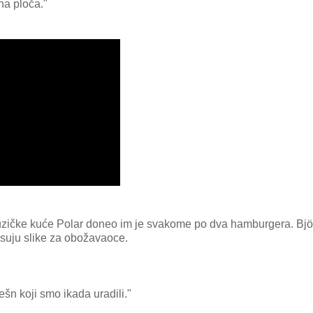
na ploča."
uzičke kuće Polar doneo im je svakome po dva hamburgera. Bjö
isuju slike za obožavaoce.
sešn koji smo ikada uradili."