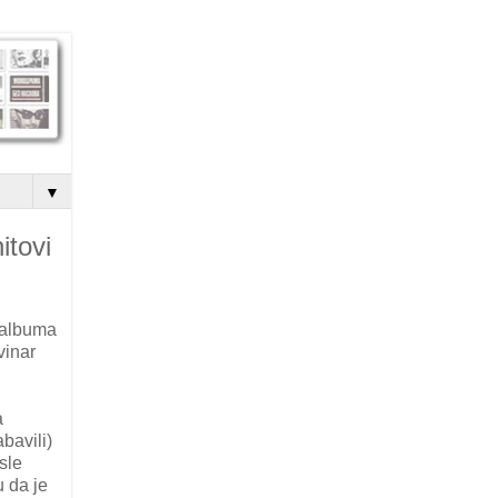
▼
itovi
 albuma
vinar
a
bavili)
sle
 da je