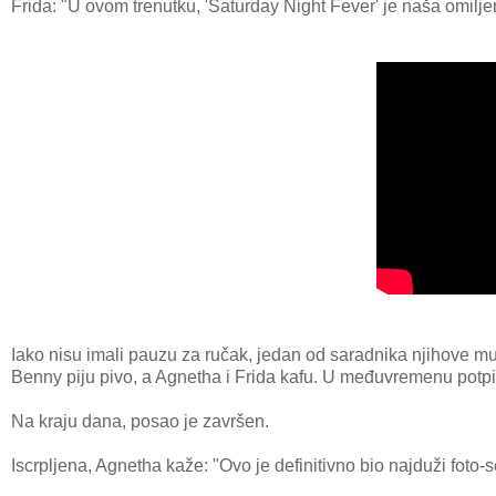
Frida: "U ovom trenutku, 'Saturday Night Fever' je naša omilje
Iako nisu imali pauzu za ručak, jedan od saradnika njihove m
Benny piju pivo, a Agnetha i Frida kafu. U međuvremenu potp
Na kraju dana, posao je završen.
Iscrpljena, Agnetha kaže: "Ovo je definitivno bio najduži foto-