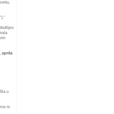
svetu,
)."
Modlijev
mala
kim
. aprila
šla u
ena ni