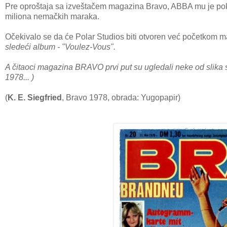
Pre oproštaja sa izveštačem magazina Bravo, ABBA mu je pokaza
miliona nemačkih maraka.
Očekivalo se da će Polar Studios biti otvoren već početkom ma
sledeći album - "Voulez-Vous".
A čitaoci magazina BRAVO prvi put su ugledali neke od slika
1978... )
(
K. E. Siegfried
, Bravo 1978, obrada: Yugopapir)