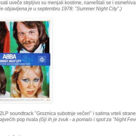
ti uveče strpljivo su menjali kostime, nameštali se i osmehiva
sije objavljena je u septembru 1978: "Summer Night City".)
2LP soundtrack "Groznica subotnje večeri" i satima vrteli strane
ajvećih pop rivala
(čiji ih je zvuk - a pomalo i spot za "Night Fev