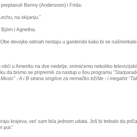
 preplanuli Benny (Andersson) i Frida:
Lechu, na skijanju."
Björn i Agnetha.
ad. Obe devojke odmah nestaju u garderobi kako bi se našminkale
tići u Ameriku na dve nedelje, snimićemo nekoliko televizijski
čku da bismo se pripremili za nastup u šou programu "Starpara
 Music
" - A i B strana singlice za nemačko tržište - i megahit "
Ta
kraju krajeva, već sam bila jednom udata. Još bi trebalo da pri
i put."