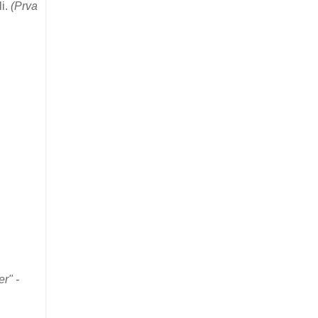
li.
(Prva
er" -