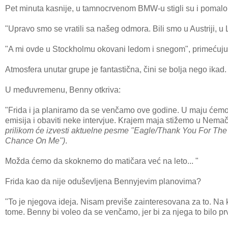
Pet minuta kasnije, u tamnocrvenom BMW-u stigli su i pomalo
"Upravo smo se vratili sa našeg odmora. Bili smo u Austriji, u 
"A mi ovde u Stockholmu okovani ledom i snegom", primećuju 
Atmosfera unutar grupe je fantastična, čini se bolja nego ik
U međuvremenu, Benny otkriva:
"Frida i ja planiramo da se venčamo ove godine. U maju ćemo o
emisija i obaviti neke intervjue. Krajem maja stižemo u Nema
prilikom će izvesti aktuelne pesme "Eagle/
Thank You For The
Chance On Me
")
.
Možda ćemo da skoknemo do matičara već na leto... "
Frida kao da nije oduševljena Bennyjevim planovima?
"To je njegova ideja. Nisam previše zainteresovana za to. Na 
tome. Benny bi voleo da se venčamo, jer bi za njega to bilo prv