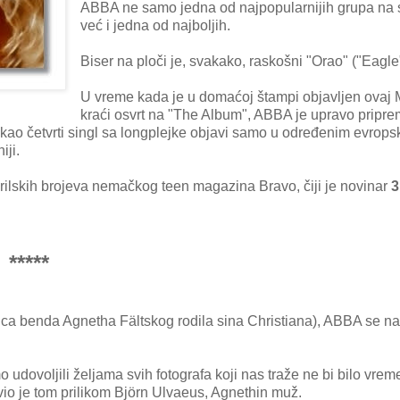
ABBA ne samo jedna od najpopularnijih grupa na 
već i jedna od najboljih.
Biser na ploči je, svakako, raskošni "Orao" ("Eagle"
U vreme kada je u domaćoj štampi objavljen ovaj 
kraći osvrt na "The Album", ABBA je upravo pripre
 kao četvrti singl sa longplejke objavi samo u određenim evrops
iji.
rilskih brojeva nemačkog teen magazina Bravo, čiji je novinar
3
*****
nica benda Agnetha Fältskog rodila sina Christiana), ABBA se na
dovoljili željama svih fotografa koji nas traže ne bi bilo vrem
vio je tom prilikom Björn Ulvaeus, Agnethin muž.