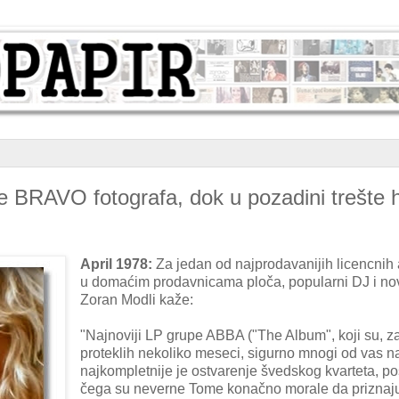
e BRAVO fotografa, dok u pozadini trešte h
April 1978:
Za jedan od najprodavanijih licencnih
u domaćim prodavnicama ploča, popularni DJ i no
Zoran Modli kaže:
"Najnoviji LP grupe ABBA ("The Album", koji su, z
proteklih nekoliko meseci, sigurno mnogi od vas na
najkompletnije je ostvarenje švedskog kvarteta, po
čega su neverne Tome konačno morale da priznaju