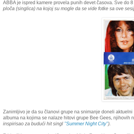
ABBA je ispred kamere provela punih devet časova. Sve do 8 sa
ploča (singlica) na kojoj su mogle da se vide fotke sa ove se
Zanimljivo je da su članovi grupe na snimanje doneli aktuelni 
albuma na kojima se nalaze hitovi grupe Bee Gees, njihovih n
inspirisao za budući hit singl
"Summer Night City"
).