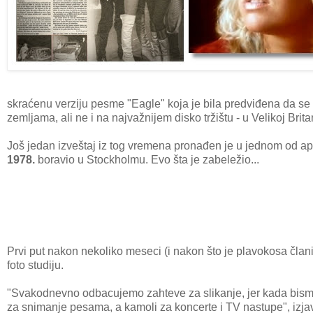
skraćenu verziju pesme "Eagle" koja je bila predviđena da se
zemljama, ali ne i na najvažnijem disko tržištu - u Velikoj Britan
Još jedan izveštaj iz tog vremena pronađen je u jednom od ap
1978.
boravio u Stockholmu. Evo šta je zabeležio...
Prvi put nakon nekoliko meseci (i nakon što je plavokosa čla
foto studiju.
"Svakodnevno odbacujemo zahteve za slikanje, jer kada bismo u
za snimanje pesama, a kamoli za koncerte i TV nastupe", izja