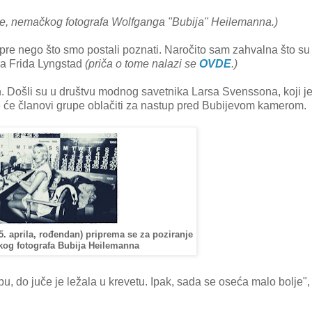
 grupe, nemačkog fotografa Wolfganga "Bubija" Heilemanna.)
 pre nego što smo postali poznati. Naročito sam zahvalna što su
a Frida Lyngstad
(priča o tome nalazi se
OVDE
.)
rn. Došli su u društvu modnog savetnika Larsa Svenssona, koji j
e će članovi grupe oblačiti za nastup pred Bubijevom kamerom.
5. aprila, rođendan) priprema se za poziranje
og fotografa Bubija Heilemanna
 do juče je ležala u krevetu. Ipak, sada se oseća malo bolje",