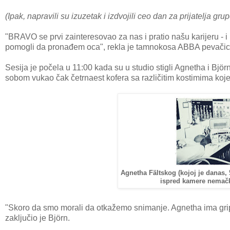
(Ipak, napravili su izuzetak i izdvojili ceo dan za prijatelja
"BRAVO se prvi zainteresovao za nas i pratio našu karijeru - i
pomogli da pronađem oca", rekla je tamnokosa ABBA pevačic
Sesija je počela u 11:00 kada su u studio stigli Agnetha i Bjö
sobom vukao čak četrnaest kofera sa različitim kostimima koj
Agnetha Fältskog (kojoj je danas, 
ispred kamere nemačk
"Skoro da smo morali da otkažemo snimanje. Agnetha ima gripu,
zaključio je Björn.