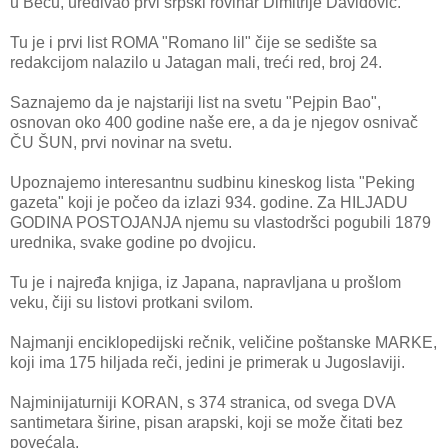
u Beču, uređivao prvi srpski rovinar Dimitrije Davidović.
Tu je i prvi list ROMA "Romano lil" čije se sedište sa
redakcijom nalazilo u Jatagan mali, treći red, broj 24.
Saznajemo da je najstariji list na svetu "Pejpin Bao",
osnovan oko 400 godine naše ere, a da je njegov osnivač
ČU ŠUN, prvi novinar na svetu.
Upoznajemo interesantnu sudbinu kineskog lista "Peking
gazeta" koji je počeo da izlazi 934. godine. Za HILJADU
GODINA POSTOJANJA njemu su vlastodršci pogubili 1879
urednika, svake godine po dvojicu.
Tu je i najređa knjiga, iz Japana, napravljana u prošlom
veku, čiji su listovi protkani svilom.
Najmanji enciklopedijski rečnik, veličine poštanske MARKE,
koji ima 175 hiljada reči, jedini je primerak u Jugoslaviji.
Najminijaturniji KORAN, s 374 stranica, od svega DVA
santimetara širine, pisan arapski, koji se može čitati bez
povećala.