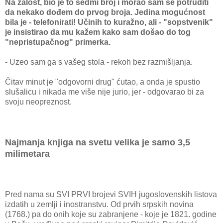
Na žalost, bio je to sedmi broj i morao sam se potruditi
da nekako dođem do prvog broja. Jedina mogućnost
bila je - telefonirati! Učinih to kuražno, ali - "sopstvenik"
je insistirao da mu kažem kako sam došao do tog
"nepristupačnog" primerka.
- Uzeo sam ga s vašeg stola - rekoh bez razmišljanja.
Čitav minut je "odgovorni drug" ćutao, a onda je spustio
slušalicu i nikada me više nije jurio, jer - odgovarao bi za
svoju neopreznost.
Najmanja knjiga na svetu velika je samo 3,5
milimetara
Pred nama su SVI PRVI brojevi SVIH jugoslovenskih listova
izdatih u zemlji i inostranstvu. Od prvih srpskih novina
(1768.) pa do onih koje su zabranjene - koje je 1821. godine