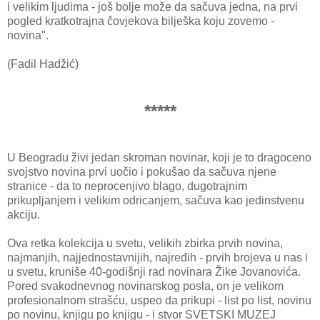
i velikim ljudima - još bolje može da sačuva jedna, na prvi
pogled kratkotrajna čovjekova bilješka koju zovemo -
novina".
(Fadil Hadžić)
*****
U Beogradu živi jedan skroman novinar, koji je to dragoceno
svojstvo novina prvi uočio i pokušao da sačuva njene
stranice - da to neprocenjivo blago, dugotrajnim
prikupljanjem i velikim odricanjem, sačuva kao jedinstvenu
akciju.
Ova retka kolekcija u svetu, velikih zbirka prvih novina,
najmanjih, najjednostavnijih, najređih - prvih brojeva u nas i
u svetu, kruniše 40-godišnji rad novinara Žike Jovanovića.
Pored svakodnevnog novinarskog posla, on je velikom
profesionalnom strašću, uspeo da prikupi - list po list, novinu
po novinu, knjigu po knjigu - i stvor SVETSKI MUZEJ