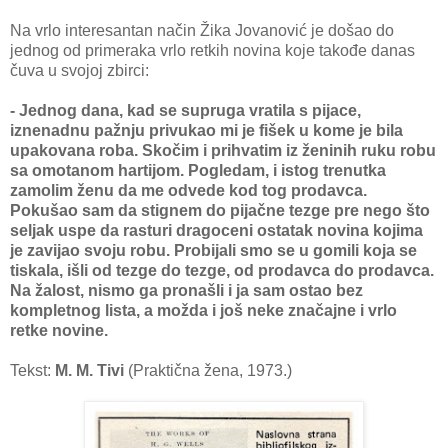
Na vrlo interesantan način Žika Jovanović je došao do
jednog od primeraka vrlo retkih novina koje takođe danas
čuva u svojoj zbirci:
- Jednog dana, kad se supruga vratila s pijace,
iznenadnu pažnju privukao mi je fišek u kome je bila
upakovana roba. Skočim i prihvatim iz ženinih ruku robu
sa omotanom hartijom. Pogledam, i istog trenutka
zamolim ženu da me odvede kod tog prodavca.
Pokušao sam da stignem do pijačne tezge pre nego što
seljak uspe da rasturi dragoceni ostatak novina kojima
je zavijao svoju robu. Probijali smo se u gomili koja se
tiskala, išli od tezge do tezge, od prodavca do prodavca.
Na žalost, nismo ga pronašli i ja sam ostao bez
kompletnog lista, a možda i još neke značajne i vrlo
retke novine.
Tekst:
M. M. Tivi
(Praktična žena, 1973.)