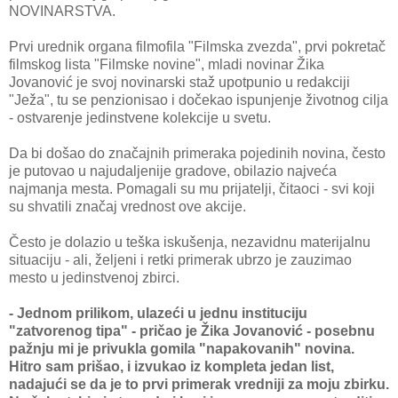
NOVINARSTVA.
Prvi urednik organa filmofila "Filmska zvezda", prvi pokretač
filmskog lista "Filmske novine", mladi novinar Žika
Jovanović je svoj novinarski staž upotpunio u redakciji
"Ježa", tu se penzionisao i dočekao ispunjenje životnog cilja
- ostvarenje jedinstvene kolekcije u svetu.
Da bi došao do značajnih primeraka pojedinih novina, često
je putovao u najudaljenije gradove, obilazio najveća
najmanja mesta. Pomagali su mu prijatelji, čitaoci - svi koji
su shvatili značaj vrednost ove akcije.
Često je dolazio u teška iskušenja, nezavidnu materijalnu
situaciju - ali, željeni i retki primerak ubrzo je zauzimao
mesto u jedinstvenoj zbirci.
- Jednom prilikom, ulazeći u jednu instituciju
"zatvorenog tipa" - pričao je Žika Jovanović - posebnu
pažnju mi je privukla gomila "napakovanih" novina.
Hitro sam prišao, i izvukao iz kompleta jedan list,
nadajući se da je to prvi primerak vredniji za moju zbirku.