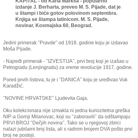
KAPITAL - od Karla Marksa - popularno
izdanje J. Berharta, preveo M. S. Pijade, dat je
u štampi i biće gotov polovinom septembra.
Knjiga se štampa latinicom. M. S. Pijade,
novinar, Kosmajska 60, Beograd.
Jedini primerak "Pravde" od 1918. godine koju je izdavao
Moša Pijade.
- Najređi primerak - "IZVESTIJA", prvi broj koji je izašao u
Petrogradu (Lenjingradu) za vreme revolucije 1917. godine.
Pored prvih listova, tu je i "DANICA" koju je uređivao Vuk
Karadžić.
"NOVINE HRVATSKE" Ljudevita Gaja.
Oku kolekcionara nije izmakla ni jedna kuriozitetna greška
NIP-a Gornji Milanovac, koji su "zaboravili" da odštampaju
PRVI BROJ "Dečjih novina". Tako se u njegovoj zbirci
nalazi jubilarni broj lista, ali s radnim brojem DVA pošto prvi
broj ne postoji.