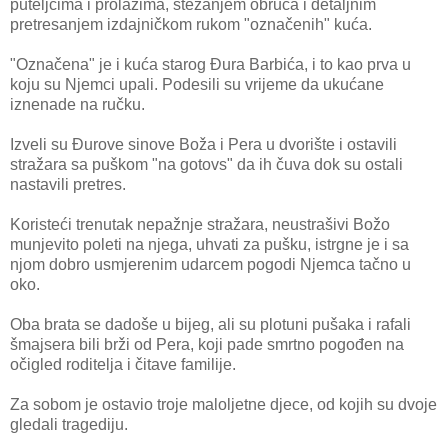
puteljcima i prolazima, stezanjem obruča i detaljnim
pretresanjem izdajničkom rukom "označenih" kuća.
"Označena" je i kuća starog Đura Barbića, i to kao prva u
koju su Njemci upali. Podesili su vrijeme da ukućane
iznenade na ručku.
Izveli su Đurove sinove Boža i Pera u dvorište i ostavili
stražara sa puškom "na gotovs" da ih čuva dok su ostali
nastavili pretres.
Koristeći trenutak nepažnje stražara, neustrašivi Božo
munjevito poleti na njega, uhvati za pušku, istrgne je i sa
njom dobro usmjerenim udarcem pogodi Njemca tačno u
oko.
Oba brata se dadoše u bijeg, ali su plotuni pušaka i rafali
šmajsera bili brži od Pera, koji pade smrtno pogođen na
očigled roditelja i čitave familije.
Za sobom je ostavio troje maloljetne djece, od kojih su dvoje
gledali tragediju.