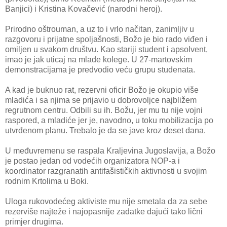
Banjici) i Kristina Kovačević (narodni heroj).
Prirodno oštrouman, a uz to i vrlo načitan, zanimljiv u
razgovoru i prijatne spoljašnosti, Božo je bio rado viđen i
omiljen u svakom društvu. Kao stariji student i apsolvent,
imao je jak uticaj na mlađe kolege. U 27-martovskim
demonstracijama je predvodio veću grupu studenata.
A kad je buknuo rat, rezervni oficir Božo je okupio više
mladića i sa njima se prijavio u dobrovoljce najbližem
regrutnom centru. Odbili su ih. Božu, jer mu tu nije vojni
raspored, a mladiće jer je, navodno, u toku mobilizacija po
utvrđenom planu. Trebalo je da se jave kroz deset dana.
U međuvremenu se raspala Kraljevina Jugoslavija, a Božo
je postao jedan od vodećih organizatora NOP-a i
koordinator razgranatih antifašističkih aktivnosti u svojim
rodnim Krtolima u Boki.
Uloga rukovodećeg aktiviste mu nije smetala da za sebe
rezerviše najteže i najopasnije zadatke dajući tako lični
primjer drugima.