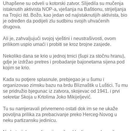
Uhapšene su odveli u kotorski zatvor. Slijedila su mučenja
istaknutih aktivista NOP-a, vješanja na Baštionu, strijeljanja
na Trojici itd. Božo, kao jedan od najistaknutijih aktivista, bio
je određen da podijeli zlu sudbinu svojih uhvaćenih
drugova.
Ali je, zahvaljujući svojoj vještini i neustrašivosti, ovom
prilikom uspio umaći i probiti se kroz brojne zasjede.
Nekoliko dana se krio u jednoj trnici (šupi za stočnu hranu),
gdje je izdržao pretres i probadanje bajonetama sijena pod
kojim se krio.
Kada su potjere splasnule, prebjegao je u šumu i
organizovao zimsku bazu na brdu Bliznaštik u Luštici. Tu mu
se pridružio bjegunac iz zatvora, skojevac od 1941. i prvi
sekretar Skoja u Krtolima Joko Mikijeljević.
Tu su namjeravali privremeno ostati dok im se ne ukaže
povoljna prilika za prebacivanje preko Herceg-Novog u
neku partizansku jedinicu.