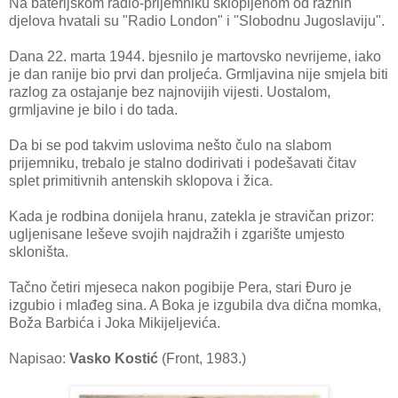
Na baterijskom radio-prijemniku sklopljenom od raznih
djelova hvatali su "Radio London" i "Slobodnu Jugoslaviju".
Dana 22. marta 1944. bjesnilo je martovsko nevrijeme, iako
je dan ranije bio prvi dan proljeća. Grmljavina nije smjela biti
razlog za ostajanje bez najnovijih vijesti. Uostalom,
grmljavine je bilo i do tada.
Da bi se pod takvim uslovima nešto čulo na slabom
prijemniku, trebalo je stalno dodirivati i podešavati čitav
splet primitivnih antenskih sklopova i žica.
Kada je rodbina donijela hranu, zatekla je stravičan prizor:
ugljenisane leševe svojih najdražih i zgarište umjesto
skloništa.
Tačno četiri mjeseca nakon pogibije Pera, stari Đuro je
izgubio i mlađeg sina. A Boka je izgubila dva dična momka,
Boža Barbića i Joka Mikijeljevića.
Napisao:
Vasko Kostić
(Front, 1983.)