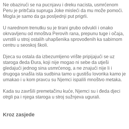
Ne obazirući se na pucnjavu i dreku nacista, usmrćenom
Peru je pritrčala supruga Joke misleći da mu može pomoći.
Mogla je samo da ga posljednji put prigrli.
U narednom trenutku su je tirani grubo odvukli i onako
okrvavljenu od mnoštva Perovih rana, prepunu tuge i očaja,
uvrstili u stroj ostalih uhapšenika sprovođenih ka sabirnom
centru u seoskoj školi.
Djeca su ostala da izbezumljeno vrište pripijajući se uz
staroga đeda Đura, koji nije mogao ni sebe da utješi
gledajući jednog sina usmrćenog, a ne znajući nije li i
drugoga snašla ista sudbina tamo u gustišu lovorika kamo je
umakao i u kom pravcu su Njemci ispalili mnoštvo metaka.
Kada su završili premetačinu kuće, Njemci su i đeda djeci
otrgli pa i njega staroga u stroj sužnjeva ugurali.
Kroz zasjede