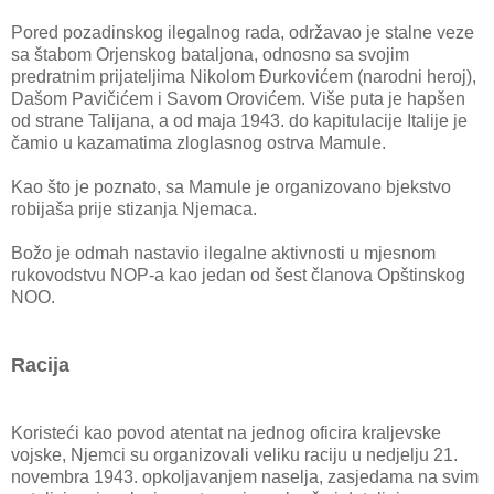
Pored pozadinskog ilegalnog rada, održavao je stalne veze
sa štabom Orjenskog bataljona, odnosno sa svojim
predratnim prijateljima Nikolom Đurkovićem (narodni heroj),
Dašom Pavičićem i Savom Orovićem. Više puta je hapšen
od strane Talijana, a od maja 1943. do kapitulacije Italije je
čamio u kazamatima zloglasnog ostrva Mamule.
Kao što je poznato, sa Mamule je organizovano bjekstvo
robijaša prije stizanja Njemaca.
Božo je odmah nastavio ilegalne aktivnosti u mjesnom
rukovodstvu NOP-a kao jedan od šest članova Opštinskog
NOO.
Racija
Koristeći kao povod atentat na jednog oficira kraljevske
vojske, Njemci su organizovali veliku raciju u nedjelju 21.
novembra 1943. opkoljavanjem naselja, zasjedama na svim