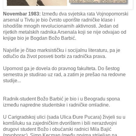
Novembar 1983:
Između dva svjetska rata Vojnopomorski
arsenal u Tivtu je bio čvrsto uporište radničke klase i
ishodište mnogih revolucionarnih aktivnosti. Jedan od
rijetkih metalskih radnika Arsenala koji se nije odvajao od
knjige bio je Bogdan Božo Barbić.
Najviše je čitao marksističku i socijalnu literaturu, pa je
odlučio da život posveti borbi za radnička prava.
Upornost ga je dovela do pravnog fakulteta. Do šestog
semestra je studirao uz rad, a zatim je prešao na redovne
studije...
Radnik-student Božo Barbić je bio i u Beogradu spona
između napredne studentske i radničke omladine.
U Carigradskoj ulici (sada Ulica Đure Pucara) živjeli su u
komšiluku sa zajedničkim dvorištem i bili nerazdvojni
drugovi student Božo i obućarski radnici Mila Bajić
(prvoborac), Simo Kecman (među prvima strijeljan na