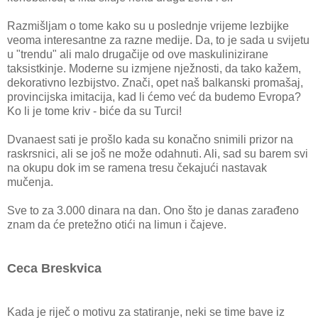
Razmišljam o tome kako su u poslednje vrijeme lezbijke
veoma interesantne za razne medije. Da, to je sada u svijetu
u "trendu" ali malo drugačije od ove maskulinizirane
taksistkinje. Moderne su izmjene nježnosti, da tako kažem,
dekorativno lezbijstvo. Znači, opet naš balkanski promašaj,
provincijska imitacija, kad li ćemo već da budemo Evropa?
Ko li je tome kriv - biće da su Turci!
Dvanaest sati je prošlo kada su konačno snimili prizor na
raskrsnici, ali se još ne može odahnuti. Ali, sad su barem svi
na okupu dok im se ramena tresu čekajući nastavak
mučenja.
Sve to za 3.000 dinara na dan. Ono što je danas zarađeno
znam da će pretežno otići na limun i čajeve.
Ceca Breskvica
Kada je riječ o motivu za statiranje, neki se time bave iz