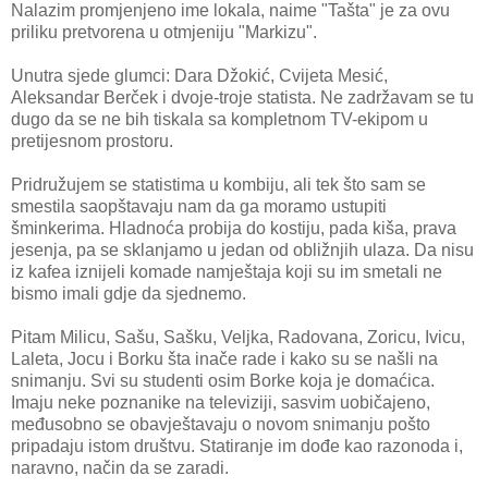
Nalazim promjenjeno ime lokala, naime "Tašta" je za ovu
priliku pretvorena u otmjeniju "Markizu".
Unutra sjede glumci: Dara Džokić, Cvijeta Mesić,
Aleksandar Berček i dvoje-troje statista. Ne zadržavam se tu
dugo da se ne bih tiskala sa kompletnom TV-ekipom u
pretijesnom prostoru.
Pridružujem se statistima u kombiju, ali tek što sam se
smestila saopštavaju nam da ga moramo ustupiti
šminkerima. Hladnoća probija do kostiju, pada kiša, prava
jesenja, pa se sklanjamo u jedan od obližnjih ulaza. Da nisu
iz kafea iznijeli komade namještaja koji su im smetali ne
bismo imali gdje da sjednemo.
Pitam Milicu, Sašu, Sašku, Veljka, Radovana, Zoricu, Ivicu,
Laleta, Jocu i Borku šta inače rade i kako su se našli na
snimanju. Svi su studenti osim Borke koja je domaćica.
Imaju neke poznanike na televiziji, sasvim uobičajeno,
međusobno se obavještavaju o novom snimanju pošto
pripadaju istom društvu. Statiranje im dođe kao razonoda i,
naravno, način da se zaradi.