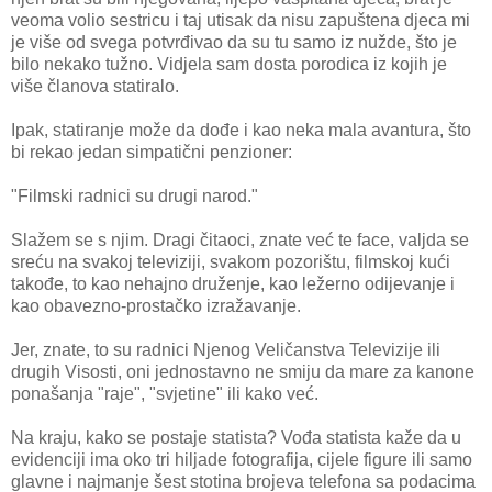
veoma volio sestricu i taj utisak da nisu zapuštena djeca mi
je više od svega potvrđivao da su tu samo iz nužde, što je
bilo nekako tužno. Vidjela sam dosta porodica iz kojih je
više članova statiralo.
Ipak, statiranje može da dođe i kao neka mala avantura, što
bi rekao jedan simpatični penzioner:
"Filmski radnici su drugi narod."
Slažem se s njim. Dragi čitaoci, znate već te face, valjda se
sreću na svakoj televiziji, svakom pozorištu, filmskoj kući
takođe, to kao nehajno druženje, kao ležerno odijevanje i
kao obavezno-prostačko izražavanje.
Jer, znate, to su radnici Njenog Veličanstva Televizije ili
drugih Visosti, oni jednostavno ne smiju da mare za kanone
ponašanja "raje", "svjetine" ili kako već.
Na kraju, kako se postaje statista? Vođa statista kaže da u
evidenciji ima oko tri hiljade fotografija, cijele figure ili samo
glavne i najmanje šest stotina brojeva telefona sa podacima