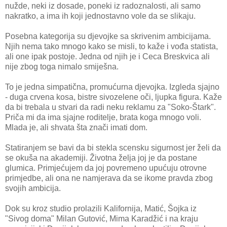
nužde, neki iz dosade, poneki iz radoznalosti, ali samo
nakratko, a ima ih koji jednostavno vole da se slikaju.
Posebna kategorija su djevojke sa skrivenim ambicijama.
Njih nema tako mnogo kako se misli, to kaže i vođa statista,
ali one ipak postoje. Jedna od njih je i Ceca Breskvica ali
nije zbog toga nimalo smiješna.
To je jedna simpatična, promućurna djevojka. Izgleda sjajno
- duga crvena kosa, bistre sivozelene oči, ljupka figura. Kaže
da bi trebala u stvari da radi neku reklamu za "Soko-Štark".
Priča mi da ima sjajne roditelje, brata koga mnogo voli.
Mlada je, ali shvata šta znači imati dom.
Statiranjem se bavi da bi stekla scensku sigurnost jer želi da
se okuša na akademiji. Životna želja joj je da postane
glumica. Primjećujem da joj povremeno upućuju otrovne
primjedbe, ali ona ne namjerava da se ikome pravda zbog
svojih ambicija.
Dok su kroz studio prolazili Kalifornija, Matić, Šojka iz
"Sivog doma" Milan Gutović, Mima Karadžić i na kraju