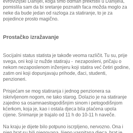
evrovizijski Danijel, koga smo odmah prekrstili u Danijela,
pomislila sam da bi sretanje poznatih faca možda moglo za
neke da bude jedan od razloga za statiranje, to je za
pojedince prosto magično.
Prostačko izražavanje
Socijalni status statista je takođe veoma različit. Tu su, prije
svega, oni koji iz nužde statiraju - nezaposleni, pričaju o
nekom nezaposlenom inženjeru koji statira već četiri godine,
zatim oni koji dopunjavaju prihode, đaci, studenti,
penzioneri.
Prisjećam se mog statiranja i jednog penzionera sa
iskrivljenom nogom, ne tako starog. Dolazio je na statiranje
zajedno sa osamnaestogodišnjim sinom i petogodišnjom
kćerkom, koja je, kao i ostala djeca bila plaćena upola
cijene. Snimanje je trajalo od 11 h do 10-11 h naveče.
Na kraju je dijete bilo potpuno iscrpljeno, nervozno. Ona i
njen brat su bili njegovana, lijepo vaspitana djeca, brat je