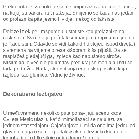
Preko puta je, za potrebe serije, improvizovana taksi stanica,
na kojoj su parkirana tri taksija. Smijemo se kada nas jedan
od prolaznika pita jesmo li vidjeli nekog od taksista.
Dolaze iz ekipe i raspoređuju statiste kao prolaznike na
raskrsnici. Svi čekaju početak snimanja u grupicama, jedino
je Rade sam. Odavde se vidi kako drhti stojeći ispod drveta i
s vremena na vrijeme otresa kišobran, kiša pljušti. Da se
rasplačeš gledajući ga, izgleda kao napušteno siroče.
Mislim da je već bio polumrtav pred kraj snimanja ali mu se
tada pridružila Nada, studentkinja engleskog jezika, koja
izgleda kao glumica. Vidno je živnuo.
Dekorativno lezbijstvo
U međuvremenu nekoliko puta ponavljaju scenu kada
Cvijeta Mesić ulazi u kafić, mimoilazeći se na ulazu sa
jednom statistkinjom. Objašanjavaju mi da ona ima jednu od
glavnih uloga u seriji. Igra taksistikinju lezbijku koja ubija
konobaricu, u liftu siluje neku drugu ženu i sl.