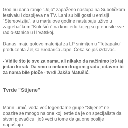
Godinu dana ranije "Jojo" zapaženo nastupa na Subotičkom
festivalu i dospijeva na TV. Lani su bili gosti u emisiji
"Stereovizija", a u martu ove godine nastupaju uživo u
zagrebačkom "Kulušiću" na koncertu kojeg su prenosile sve
radio-stanice u Hrvatskoj.
Danas imaju gotovo materijal za LP snimljen u "Tetrapaku",
producenta Željka Brodarića Jape. Čeka se još izdavač.
- Vidite što je sve za nama, ali nikako da načinimo još taj
jedan korak. Da smo u nekom drugom gradu, odavno bi
za nama bile ploče - tvrdi Jakša Matušić.
Tvrde "Stijene"
Marin Limić, vođa već legendarne grupe "Stijene" ne
obazire se mnogo na one koji tvrde da je on specijalista da
stvori pjevačicu i još veći u tome da ga one poslije
napuštaju.