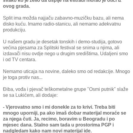
svako ko je želio da uspije na estradi morao je otići iz
ovog grada.
Split ima možda najjaču zabavno-muzičku bazu, ali nema
disko kuću. Imamo radio-stanicu, ali nemamo adekvatnu
produkciju.
U našem gradu je desetak tonskih i demo-studija, gotovo
većina pjesama za Splitski festival se snima u njima, ali
izdavači nisu ovdje nego u drugim središtima. Udaljeni smo
i od TV centara.
Nemamo uticaja na novine, daleko smo od redakcije. Mnogo
je toga protiv nas...
Điba, vođa i pjevač teškometalne grupe "Osmi putnik" slaže
se sa Lukićem, ali dodaje:
- Vjerovatno smo i mi donekle za to krivi. Treba biti
mnogo uporniji, pa ako imaš dobar materijal moraće se
za njega čuti. Ja, recimo, boravim u Beogradu i po
mjesec dana. Stalno sam tada u prostorima PGP i
nadgledam kako nam novi materijal ide.