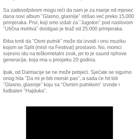
Sa zadovoljstvom mogu reći da nam je za manje od mjesec
dana novi album "Glasno, glasnije" otišao već preko 15.000
primjeraka. Prvi, koji smo izdali za "Jugoton" pod naslovom
"Ulična molitva" dostigao je tiraž od 25.000 primjeraka.
Điba tvrdi da "Osmi putnik" može da izvodi i onu muziku
kojom se Split (misli na Festival) proslavio. No, momci
svjesno idu na teškometalni zvuk, jer to je saund njihove
generacije, koja ima u prosjeku 20 godina.
Ipak, od Dalmacije se ne može pobjeći. Sjećate se sigurno
onog hita "Da mi je biti morski pas", a sada će hit biti
"Glasno, glasnije" koju sa "Osmim putnikom" izvode i
fudbaleri "Hajduka".