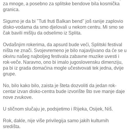
za mnoge, a posebno za splitske bendove bila kosmička
granica.
Sigurno je da bi "Tuti fruti Balkan bend" još ranije zaplovio
disko-vodama da smo djelovali u nekom centru. Mi smo se
čak bavili mišlju da odselimo iz Splita.
Ovdašnjim rokerima, da apsurd bude veći, Splitski festival
ništa ne znači. Svojevremeno je bilo najavljivano da će se u
okviru našeg najboljeg festivala zabavne muzike uvesti i
rok-veče. Naravno, ono bi imalo jugoslovensku dimenziju,
pa bi iz grada domaćina mogle učestvovati tek jedna, dvije
grupe.
No, bilo kako bilo, zaista je šteta dozvoliti da jedan rok-
centar izvan disko-centra bude izvorište što sve manje daje
nove zvukove.
U sličnom slučaju je, podsjetimo i Rijeka, Osijek, Niš.
Rok, dakle, nije više privilegija samo jakih kulturnih
središta.