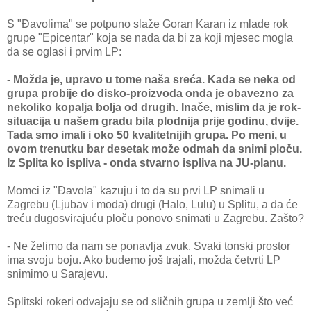
S "Đavolima" se potpuno slaže Goran Karan iz mlade rok
grupe "Epicentar" koja se nada da bi za koji mjesec mogla
da se oglasi i prvim LP:
- Možda je, upravo u tome naša sreća. Kada se neka od
grupa probije do disko-proizvoda onda je obavezno za
nekoliko kopalja bolja od drugih. Inače, mislim da je rok-
situacija u našem gradu bila plodnija prije godinu, dvije.
Tada smo imali i oko 50 kvalitetnijih grupa. Po meni, u
ovom trenutku bar desetak može odmah da snimi ploču.
Iz Splita ko ispliva - onda stvarno ispliva na JU-planu.
Momci iz "Đavola" kazuju i to da su prvi LP snimali u
Zagrebu (Ljubav i moda) drugi (Halo, Lulu) u Splitu, a da će
treću dugosvirajuću ploču ponovo snimati u Zagrebu. Zašto?
- Ne želimo da nam se ponavlja zvuk. Svaki tonski prostor
ima svoju boju. Ako budemo još trajali, možda četvrti LP
snimimo u Sarajevu.
Splitski rokeri odvajaju se od sličnih grupa u zemlji što već