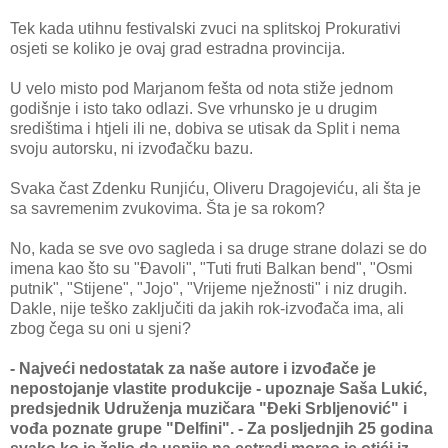
Tek kada utihnu festivalski zvuci na splitskoj Prokurativi
osjeti se koliko je ovaj grad estradna provincija.
U velo misto pod Marjanom fešta od nota stiže jednom
godišnje i isto tako odlazi. Sve vrhunsko je u drugim
središtima i htjeli ili ne, dobiva se utisak da Split i nema
svoju autorsku, ni izvođačku bazu.
Svaka čast Zdenku Runjiću, Oliveru Dragojeviću, ali šta je
sa savremenim zvukovima. Šta je sa rokom?
No, kada se sve ovo sagleda i sa druge strane dolazi se do
imena kao što su "Đavoli", "Tuti fruti Balkan bend", "Osmi
putnik", "Stijene", "Jojo", "Vrijeme nježnosti" i niz drugih.
Dakle, nije teško zaključiti da jakih rok-izvođača ima, ali
zbog čega su oni u sjeni?
- Najveći nedostatak za naše autore i izvođače je
nepostojanje vlastite produkcije - upoznaje Saša Lukić,
predsjednik Udruženja muzičara "Đeki Srbljenović" i
vođa poznate grupe "Delfini". - Za posljednjih 25 godina