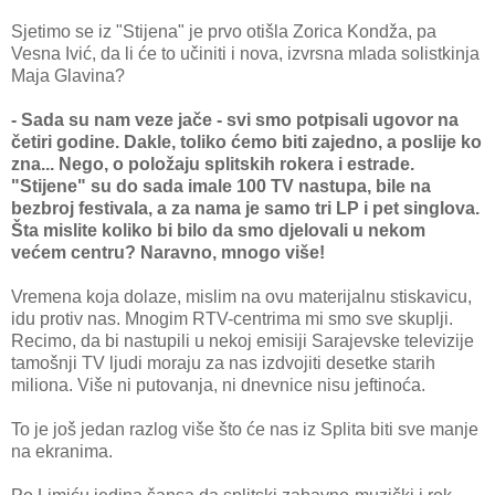
Sjetimo se iz "Stijena" je prvo otišla Zorica Kondža, pa
Vesna Ivić, da li će to učiniti i nova, izvrsna mlada solistkinja
Maja Glavina?
- Sada su nam veze jače - svi smo potpisali ugovor na
četiri godine. Dakle, toliko ćemo biti zajedno, a poslije ko
zna... Nego, o položaju splitskih rokera i estrade.
"Stijene" su do sada imale 100 TV nastupa, bile na
bezbroj festivala, a za nama je samo tri LP i pet singlova.
Šta mislite koliko bi bilo da smo djelovali u nekom
većem centru? Naravno, mnogo više!
Vremena koja dolaze, mislim na ovu materijalnu stiskavicu,
idu protiv nas. Mnogim RTV-centrima mi smo sve skuplji.
Recimo, da bi nastupili u nekoj emisiji Sarajevske televizije
tamošnji TV ljudi moraju za nas izdvojiti desetke starih
miliona. Više ni putovanja, ni dnevnice nisu jeftinoća.
To je još jedan razlog više što će nas iz Splita biti sve manje
na ekranima.