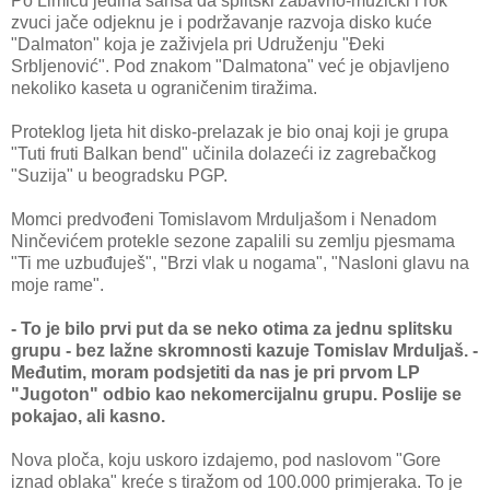
Po Limiću jedina šansa da splitski zabavno-muzički i rok
zvuci jače odjeknu je i podržavanje razvoja disko kuće
"Dalmaton" koja je zaživjela pri Udruženju "Đeki
Srbljenović". Pod znakom "Dalmatona" već je objavljeno
nekoliko kaseta u ograničenim tiražima.
Proteklog ljeta hit disko-prelazak je bio onaj koji je grupa
"Tuti fruti Balkan bend" učinila dolazeći iz zagrebačkog
"Suzija" u beogradsku PGP.
Momci predvođeni Tomislavom Mrduljašom i Nenadom
Ninčevićem protekle sezone zapalili su zemlju pjesmama
"Ti me uzbuđuješ", "Brzi vlak u nogama", "Nasloni glavu na
moje rame".
- To je bilo prvi put da se neko otima za jednu splitsku
grupu - bez lažne skromnosti kazuje Tomislav Mrduljaš. -
Međutim, moram podsjetiti da nas je pri prvom LP
"Jugoton" odbio kao nekomercijalnu grupu. Poslije se
pokajao, ali kasno.
Nova ploča, koju uskoro izdajemo, pod naslovom "Gore
iznad oblaka" kreće s tiražom od 100.000 primjeraka. To je