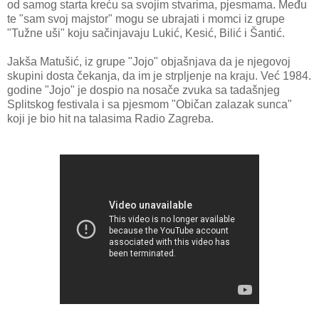
od samog starta kreću sa svojim stvarima, pjesmama. Među
te "sam svoj majstor" mogu se ubrajati i momci iz grupe
"Tužne uši" koju sačinjavaju Lukić, Kesić, Bilić i Šantić.
Jakša Matušić, iz grupe "Jojo" objašnjava da je njegovoj
skupini dosta čekanja, da im je strpljenje na kraju. Već 1984.
godine "Jojo" je dospio na nosače zvuka sa tadašnjeg
Splitskog festivala i sa pjesmom "Običan zalazak sunca"
koji je bio hit na talasima Radio Zagreba.