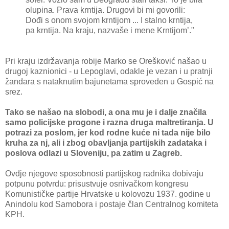
olupina. Prava krntija. Drugovi bi mi govorili:
Dođi s onom svojom krntijom ... I stalno krntija,
pa krntija. Na kraju, nazvaše i mene Krntijom’."
Pri kraju izdržavanja robije Marko se Orešković našao u
drugoj kaznionici - u Lepoglavi, odakle je vezan i u pratnji
žandara s nataknutim bajunetama sproveden u Gospić na
srez.
Tako se našao na slobodi, a ona mu je i dalje značila
samo policijske progone i razna druga maltretiranja. U
potrazi za poslom, jer kod rodne kuće ni tada nije bilo
kruha za nj, ali i zbog obavljanja partijskih zadataka i
poslova odlazi u Sloveniju, pa zatim u Zagreb.
Ovdje njegove sposobnosti partijskog radnika dobivaju
potpunu potvrdu: prisustvuje osnivačkom kongresu
Komunističke partije Hrvatske u kolovozu 1937. godine u
Anindolu kod Samobora i postaje član Centralnog komiteta
KPH.