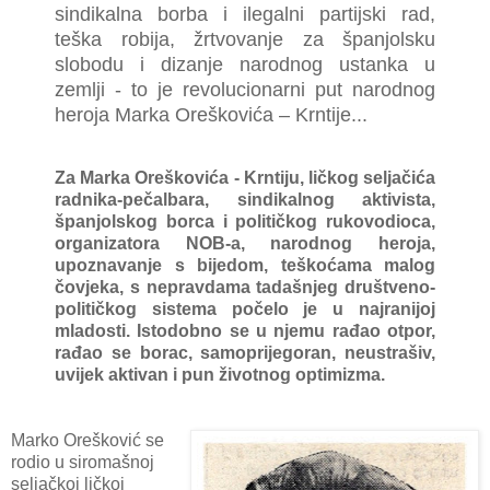
sindikalna borba i ilegalni partijski rad,
teška robija, žrtvovanje za španjolsku
slobodu i dizanje narodnog ustanka u
zemlji - to je revolucionarni put narodnog
heroja Marka Oreškovića – Krntije...
Za Marka Oreškovića - Krntiju, ličkog seljačića
radnika-pečalbara, sindikalnog aktivista,
španjolskog borca i političkog rukovodioca,
organizatora NOB-a, narodnog heroja,
upoznavanje s bijedom, teškoćama malog
čovjeka, s nepravdama tadašnjeg društveno-
političkog sistema počelo je u najranijoj
mladosti. Istodobno se u njemu rađao otpor,
rađao se borac, samoprijegoran, neustrašiv,
uvijek aktivan i pun životnog optimizma.
Marko Orešković se
rodio u siromašnoj
seljačkoj ličkoj