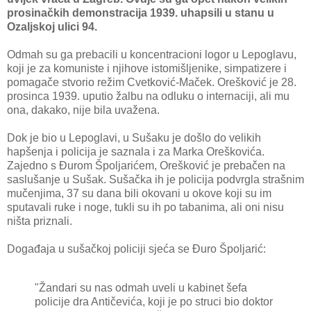
prosinačkih demonstracija 1939. uhapsili u stanu u
Ozaljskoj ulici 94.
Odmah su ga prebacili u koncentracioni logor u Lepoglavu,
koji je za komuniste i njihove istomišljenike, simpatizere i
pomagače stvorio režim Cvetković-Maček. Orešković je 28.
prosinca 1939. uputio žalbu na odluku o internaciji, ali mu
ona, dakako, nije bila uvažena.
Dok je bio u Lepoglavi, u Sušaku je došlo do velikih
hapšenja i policija je saznala i za Marka Oreškovića.
Zajedno s Đurom Špoljarićem, Orešković je prebačen na
saslušanje u Sušak. Sušačka ih je policija podvrgla strašnim
mučenjima, 37 su dana bili okovani u okove koji su im
sputavali ruke i noge, tukli su ih po tabanima, ali oni nisu
ništa priznali.
Događaja u sušačkoj policiji sjeća se Đuro Špoljarić:
"Žandari su nas odmah uveli u kabinet šefa
policije dra Antičevića, koji je po struci bio doktor