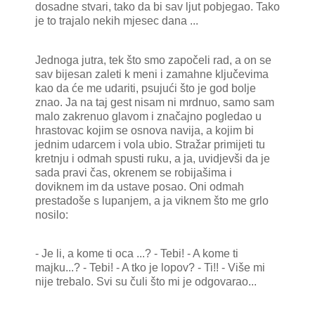
dosadne stvari, tako da bi sav ljut pobjegao. Tako
je to trajalo nekih mjesec dana ...
Jednoga jutra, tek što smo započeli rad, a on se
sav bijesan zaleti k meni i zamahne ključevima
kao da će me udariti, psujući što je god bolje
znao. Ja na taj gest nisam ni mrdnuo, samo sam
malo zakrenuo glavom i značajno pogledao u
hrastovac kojim se osnova navija, a kojim bi
jednim udarcem i vola ubio. Stražar primijeti tu
kretnju i odmah spusti ruku, a ja, uvidjevši da je
sada pravi čas, okrenem se robijašima i
doviknem im da ustave posao. Oni odmah
prestadoše s lupanjem, a ja viknem što me grlo
nosilo:
- Je li, a kome ti oca ...? - Tebi! - A kome ti
majku...? - Tebi! - A tko je lopov? - Ti!! - Više mi
nije trebalo. Svi su čuli što mi je odgovarao...