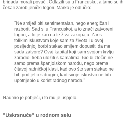
brigada morali povući. Odlazili su u Francusku, a tamo su ih
čekali zarobljenički logori. Marko je odlučio:
"Ne smiješ biti sentimentalan, nego energičan i
razborit. Sad si u Francuskoj, a to znači zatvoreni
logori, a to je kao da te živa zakopaju. Zar s
tolikim iskustvom koje sam za života i u ovoj
posljednjoj borbi stekao smijem dopustiti da me
sada zatvore? Ovaj kapital koji sam svojom krvlju
zaradio, treba uložiti s kamatima! Bio bi zločin ne
samo prema španjolskom narodu, nego prema
čitavoj radničkoj klasi, kad ovo što sam stekao ne
bih podijelio s drugim, kad svoje iskustvo ne bih
upotrijebio u korist radnog naroda."
Naumio je pobjeći, i to mu je uspjelo.
"Uskrsnuće" u rodnom selu