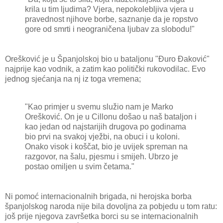
krila u tim ljudima? Vjera, nepokolebljiva vjera u
pravednost njihove borbe, saznanje da je ropstvo
gore od smrti i neograničena ljubav za slobodu!"
Orešković je u Španjolskoj bio u bataljonu "Đuro Đaković"
najprije kao vodnik, a zatim kao politički rukovodilac. Evo
jednog sjećanja na nj iz toga vremena;
"Kao primjer u svemu služio nam je Marko
Orešković. On je u Cillonu došao u naš bataljon i
kao jedan od najstarijih drugova po godinama
bio prvi na svakoj vježbi, na obuci i u koloni.
Onako visok i koščat, bio je uvijek spreman na
razgovor, na šalu, pjesmu i smijeh. Ubrzo je
postao omiljen u svim četama."
Ni pomoć internacionalnih brigada, ni herojska borba
španjolskog naroda nije bila dovoljna za pobjedu u tom ratu:
još prije njegova završetka borci su se internacionalnih