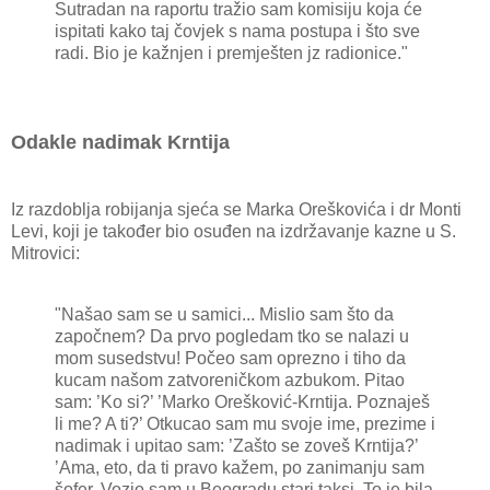
Sutradan na raportu tražio sam komisiju koja će
ispitati kako taj čovjek s nama postupa i što sve
radi. Bio je kažnjen i premješten jz radionice."
Odakle nadimak Krntija
Iz razdoblja robijanja sjeća se Marka Oreškovića i dr Monti
Levi, koji je također bio osuđen na izdržavanje kazne u S.
Mitrovici:
"Našao sam se u samici... Mislio sam što da
započnem? Da prvo pogledam tko se nalazi u
mom susedstvu! Počeo sam oprezno i tiho da
kucam našom zatvoreničkom azbukom. Pitao
sam: ’Ko si?’ ’Marko Orešković-Krntija. Poznaješ
li me? A ti?’ Otkucao sam mu svoje ime, prezime i
nadimak i upitao sam: ’Zašto se zoveš Krntija?’
’Ama, eto, da ti pravo kažem, po zanimanju sam
šofer. Vozio sam u Beogradu stari taksi. To je bila