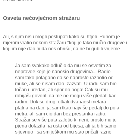
Osveta nečovječnom stražaru
Ali, s njim nisu mogli postupati kako su htjeli. Punom je
mjerom vratio nekom stražaru "koji je tako mučio drugove i
koji im nije dao ni da nos obrišu, da ne bi gubili vrijeme...
Ja sam svakako odlučio da mu se osvetim za
nepravde koje je nanosio drugovima... Radio
sam tako polagano da se naprosto razbolio od
muke, ali se nisam dao izazvati. U radu sam bio
točan i uredan, ali spor do boga! Čak su mi i
robijaši govorili da me ne mogu više gledati kad
radim. Dok su drugi otkali dvanaest metara
platna na dan, ja sam tkao najviše pedalj do pola
metra, ali sam cio dan bez prestanka radio.
Stražar se više puta zaletio k meni, prosto mu je
pjena dolazila na usta od bijesa, ali ja bih samo
sijevnuo i sa smiješkom mu stao pričati razne