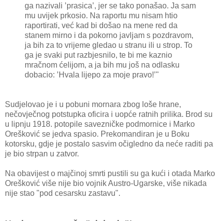
ga nazivali ’prasica’, jer se tako ponašao. Ja sam
mu uvijek prkosio. Na raportu mu nisam htio
raportirati, već kad bi došao na mene red da
stanem mirno i da pokorno javljam s pozdravom,
ja bih za to vrijeme gledao u stranu ili u strop. To
ga je svaki put razbjesnilo, te bi me kaznio
mračnom ćelijom, a ja bih mu još na odlasku
dobacio: ’Hvala lijepo za moje pravo!’"
Sudjelovao je i u pobuni mornara zbog loše hrane,
nečovječnog potstupka oficira i uopće ratnih prilika. Brod su
u lipnju 1918. potopile savezničke podmornice i Marko
Orešković se jedva spasio. Prekomandiran je u Boku
kotorsku, gdje je postalo sasvim očigledno da neće raditi pa
je bio strpan u zatvor.
Na obavijest o majčinoj smrti pustili su ga kući i otada Marko
Orešković više nije bio vojnik Austro-Ugarske, više nikada
nije stao "pod cesarsku zastavu".