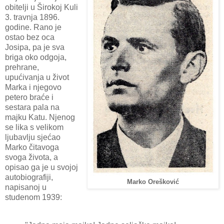
obitelji u Širokoj Kuli
3. travnja 1896.
godine. Rano je
ostao bez oca
Josipa, pa je sva
briga oko odgoja,
prehrane,
upućivanja u život
Marka i njegovo
petero braće i
sestara pala na
majku Katu. Njenog
se lika s velikom
ljubavlju sjećao
Marko čitavoga
svoga života, a
opisao ga je u svojoj
autobiografiji,
Marko Orešković
napisanoj u
studenom 1939: