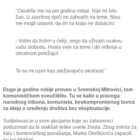
"Osudiše me na pet godina robije. Nije mi bilo
žao. U završnoj riječi im zahvalih na tome. Nisu
me mogli ustaviti, da im na kraju ne dobacim:
- Volim da trulim u ćeliji, nego da uživam ovakvu
vašu slobodu. Hvala vam na tome i do viđenja u
obratnom položaju!
To su mi uzeli kao otežavajuću okolnost."
Duge je godine robije proveo u Sremskoj Mitrovici, tom
komunističkom sveučilištu. Tu se kalio u pravoga
narodnog tribuna, komunista, beskompromisnog borca
za ideju o uređenju društva bez eksploatacije.
Sudjelovao je u svim akcijama koje su zatvorenici
poduzimali da bi olakšali teške uvjete života. Zbog smisla za
šalu i buntovničkog ponašanja, Marka Oreškovića zapazili
su svi stražari.