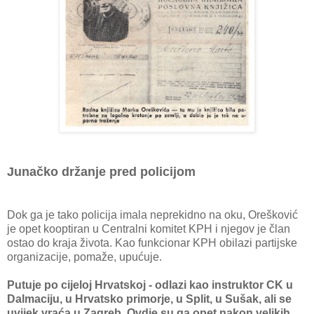
Junačko držanje pred policijom
Dok ga je tako policija imala neprekidno na oku, Orešković
je opet kooptiran u Centralni komitet KPH i njegov je član
ostao do kraja života. Kao funkcionar KPH obilazi partijske
organizacije, pomaže, upućuje.
Putuje po cijeloj Hrvatskoj - odlazi kao instruktor CK u
Dalmaciju, u Hrvatsko primorje, u Split, u Sušak, ali se
uvijek vraća u Zagreb. Ovdje su ga opet nakon velikih