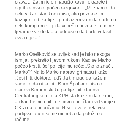
prava ... Zatim je on naručio kavu i cigarete i
otprilike ovako počeo razgovor ... „Mi znamo, da
ćete vi kao stari komunisti, ako priznate, biti
kažnjeni od Partije... predlažem vam da nađemo
neki kompromis, tj. da vi nešto priznate, a mi ne
tjeramo sve do kraja, odnosno da bude vuk sit i
ovca cijela.”
Marko Orešković se uvijek kad je htio nekoga
ismijati prekrstio lijevom rukom. Kad se Marko
počeo krstiti, šef policije mu reče: „Što to znači,
Marko?” Na to Marko napravi grimasu i kaže:
„Jesi li ti, doktore, lud? Ja ti mogu da kažem
samo to da ni ja, niti Đuro Špoljarić nismo
članovi Komunističke partije, niti članovi
Centralnog komiteta KPH. Ja kažem da nismo,
ali kad bismo i bili, ne bismo bili članovi Partije i
CK-a da tebi pričamo. Nisi ti ovdje neki viši
partijski forum kome mi treba da položimo
račune."