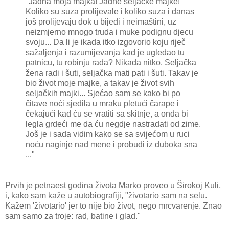
"Jadna moja majka! Jadne seljačke majke!
Koliko su suza prolijevale i koliko suza i danas
još prolijevaju dok u bijedi i neimaštini, uz
neizmjerno mnogo truda i muke podignu djecu
svoju... Da li je ikada itko izgovorio koju riječ
sažaljenja i razumijevanja kad je ugledao tu
patnicu, tu robinju rada? Nikada nitko. Seljačka
žena radi i šuti, seljačka mati pati i šuti. Takav je
bio život moje majke, a takav je život svih
seljačkih majki... Sjećao sam se kako bi po
čitave noći sjedila u mraku pletući čarape i
čekajući kad ću se vratiti sa skitnje, a onda bi
legla grdeći me da ću negdje nastradati od zime.
Još je i sada vidim kako se sa svijećom u ruci
noću naginje nad mene i probudi iz duboka sna
..."
Prvih je petnaest godina života Marko proveo u Širokoj Kuli,
i, kako sam kaže u autobiografiji, "životario sam na selu.
Kažem 'životario' jer to nije bio život, nego mrcvarenje. Znao
sam samo za troje: rad, batine i glad."