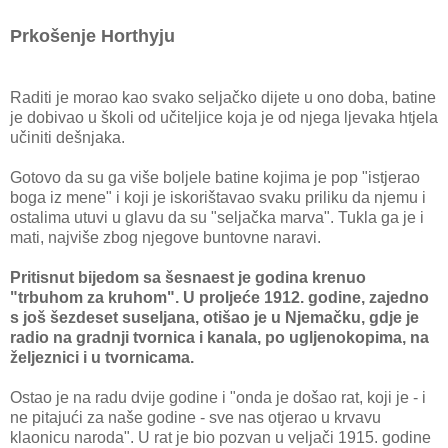
Prkošenje Horthyju
Raditi je morao kao svako seljačko dijete u ono doba, batine
je dobivao u školi od učiteljice koja je od njega ljevaka htjela
učiniti dešnjaka.
Gotovo da su ga više boljele batine kojima je pop "istjerao
boga iz mene" i koji je iskorištavao svaku priliku da njemu i
ostalima utuvi u glavu da su "seljačka marva". Tukla ga je i
mati, najviše zbog njegove buntovne naravi.
Pritisnut bijedom sa šesnaest je godina krenuo
"trbuhom za kruhom". U proljeće 1912. godine, zajedno
s još šezdeset suseljana, otišao je u Njemačku, gdje je
radio na gradnji tvornica i kanala, po ugljenokopima, na
željeznici i u tvornicama.
Ostao je na radu dvije godine i "onda je došao rat, koji je - i
ne pitajući za naše godine - sve nas otjerao u krvavu
klaonicu naroda". U rat je bio pozvan u veljači 1915. godine