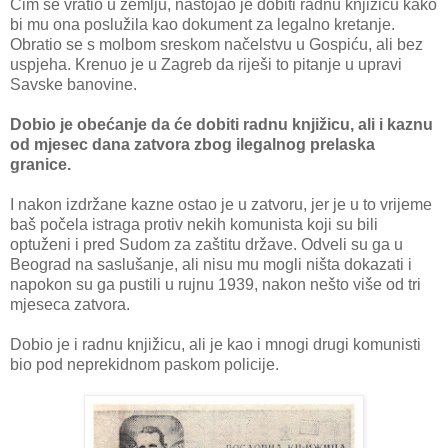
Čim se vratio u zemlju, nastojao je dobiti radnu knjižicu kako
bi mu ona poslužila kao dokument za legalno kretanje.
Obratio se s molbom sreskom načelstvu u Gospiću, ali bez
uspjeha. Krenuo je u Zagreb da riješi to pitanje u upravi
Savske banovine.
Dobio je obećanje da će dobiti radnu knjižicu, ali i kaznu
od mjesec dana zatvora zbog ilegalnog prelaska
granice.
I nakon izdržane kazne ostao je u zatvoru, jer je u to vrijeme
baš počela istraga protiv nekih komunista koji su bili
optuženi i pred Sudom za zaštitu države. Odveli su ga u
Beograd na saslušanje, ali nisu mu mogli ništa dokazati i
napokon su ga pustili u rujnu 1939, nakon nešto više od tri
mjeseca zatvora.
Dobio je i radnu knjižicu, ali je kao i mnogi drugi komunisti
bio pod neprekidnom paskom policije.