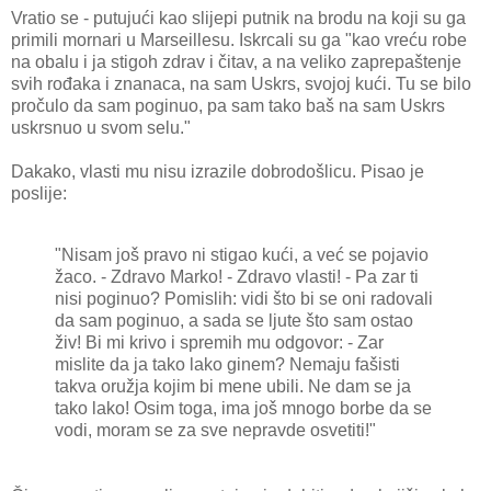
Vratio se - putujući kao slijepi putnik na brodu na koji su ga
primili mornari u Marseillesu. Iskrcali su ga "kao vreću robe
na obalu i ja stigoh zdrav i čitav, a na veliko zaprepaštenje
svih rođaka i znanaca, na sam Uskrs, svojoj kući. Tu se bilo
pročulo da sam poginuo, pa sam tako baš na sam Uskrs
uskrsnuo u svom selu."
Dakako, vlasti mu nisu izrazile dobrodošlicu. Pisao je
poslije:
"Nisam još pravo ni stigao kući, a već se pojavio
žaco. - Zdravo Marko! - Zdravo vlasti! - Pa zar ti
nisi poginuo? Pomislih: vidi što bi se oni radovali
da sam poginuo, a sada se ljute što sam ostao
živ! Bi mi krivo i spremih mu odgovor: - Zar
mislite da ja tako lako ginem? Nemaju fašisti
takva oružja kojim bi mene ubili. Ne dam se ja
tako lako! Osim toga, ima još mnogo borbe da se
vodi, moram se za sve nepravde osvetiti!"