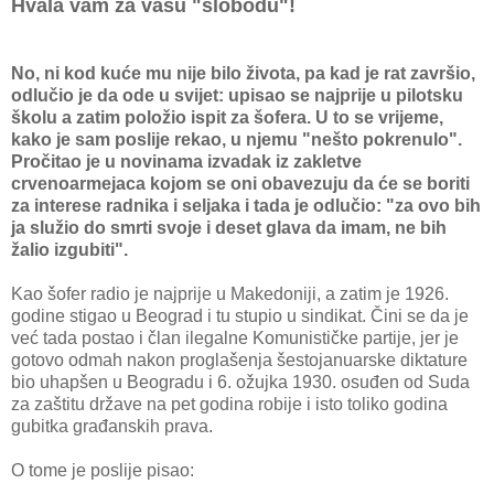
Hvala vam za vašu "slobodu"!
No, ni kod kuće mu nije bilo života, pa kad je rat završio,
odlučio je da ode u svijet: upisao se najprije u pilotsku
školu a zatim položio ispit za šofera. U to se vrijeme,
kako je sam poslije rekao, u njemu "nešto pokrenulo".
Pročitao je u novinama izvadak iz zakletve
crvenoarmejaca kojom se oni obavezuju da će se boriti
za interese radnika i seljaka i tada je odlučio: "za ovo bih
ja služio do smrti svoje i deset glava da imam, ne bih
žalio izgubiti".
Kao šofer radio je najprije u Makedoniji, a zatim je 1926.
godine stigao u Beograd i tu stupio u sindikat. Čini se da je
već tada postao i član ilegalne Komunističke partije, jer je
gotovo odmah nakon proglašenja šestojanuarske diktature
bio uhapšen u Beogradu i 6. ožujka 1930. osuđen od Suda
za zaštitu države na pet godina robije i isto toliko godina
gubitka građanskih prava.
O tome je poslije pisao: