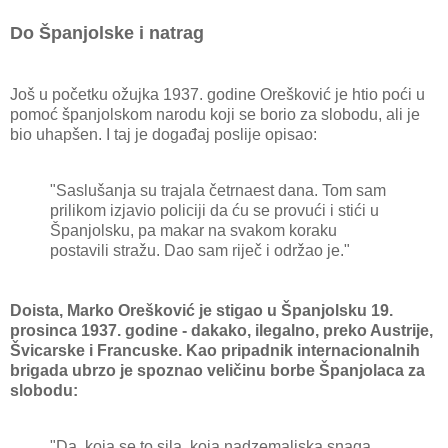
Do Španjolske i natrag
Još u početku ožujka 1937. godine Orešković je htio poći u
pomoć španjolskom narodu koji se borio za slobodu, ali je
bio uhapšen. I taj je događaj poslije opisao:
"Saslušanja su trajala četrnaest dana. Tom sam
prilikom izjavio policiji da ću se provući i stići u
Španjolsku, pa makar na svakom koraku
postavili stražu. Dao sam riječ i održao je."
Doista, Marko Orešković je stigao u Španjolsku 19.
prosinca 1937. godine - dakako, ilegalno, preko Austrije,
Švicarske i Francuske. Kao pripadnik internacionalnih
brigada ubrzo je spoznao veličinu borbe Španjolaca za
slobodu:
"Da, koja se to sila, koja nadzemaljska snaga