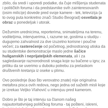
zbilo, da sredi i uporedi podatke, da čuje mišljenja studenata
i političkih foruma i da predstavnike svih zainteresovanih
(osim milicije) dovede pred svoje kamere - tek, televizija (a
to ovog puta konkretno znači Studio Beograd)
osvetlala je
obraz
u ponedeljak i utorak.
Dežurnim urednicima, reporterima, snimateljima na terenu,
voditeljima, intervjuerima, i, razume se, gostima u studiju -
dugujemo zahvalnost za dve izuzetno korisne i poučne
večeri; za
rasterećenje
od početnog, jednostranog utiska da
su studentske demonstracije maslo jedne
šačice
huliganskih i neprijateljskih elemenata
, ali i za
sagledavanje raznorodnosti snaga koje su bačene u igru; za
priliku da se uverimo u duboku potrebu za prelaskom
društvenih kretanja iz oseke u plimu.
Ovo poslednje (kao što verovatno znate) nije originalna
metafora pisca ovih redova, nego jedna od sažetih misli koje
je izrekao Veljko Vlahović u intervjuu pred kamerom.
Dobro je što je taj intervju sa članom našeg
najautoritativnijeg političkog foruma - taj pošteni, iskreni,