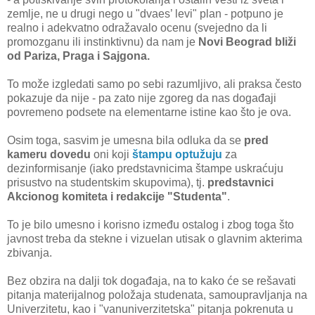
zemlje, ne u drugi nego u "dvaes’ levi" plan - potpuno je
realno i adekvatno odražavalo ocenu (svejedno da li
promozganu ili instinktivnu) da nam je
Novi Beograd bliži
od Pariza, Praga i Sajgona.
To može izgledati samo po sebi razumljivo, ali praksa često
pokazuje da nije - pa zato nije zgoreg da nas događaji
povremeno podsete na elementarne istine kao što je ova.
Osim toga, sasvim je umesna bila odluka da se
pred
kameru dovedu
oni koji
štampu optužuju
za
dezinformisanje (iako predstavnicima štampe uskraćuju
prisustvo na studentskim skupovima), tj.
predstavnici
Akcionog komiteta i redakcije "Studenta"
.
To je bilo umesno i korisno između ostalog i zbog toga što
javnost treba da stekne i vizuelan utisak o glavnim akterima
zbivanja.
Bez obzira na dalji tok događaja, na to kako će se rešavati
pitanja materijalnog položaja studenata, samoupravljanja na
Univerzitetu, kao i "vanuniverzitetska" pitanja pokrenuta u