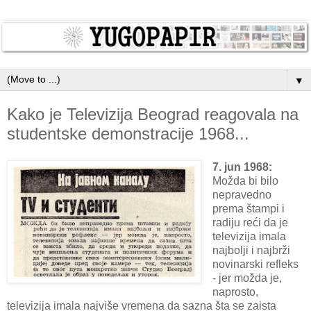
▼
Kako je Televizija Beograd reagovala na
studentske demonstracije 1968...
7. jun 1968:
Možda bi bilo
nepravedno
prema štampi i
radiju reći da je
televizija imala
najbolji i najbrži
novinarski refleks
- jer možda je,
naprosto,
televizija imala najviše vremena da sazna šta se zaista