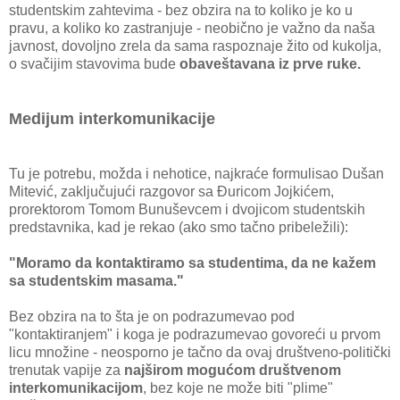
studentskim zahtevima - bez obzira na to koliko je ko u
pravu, a koliko ko zastranjuje - neobično je važno da naša
javnost, dovoljno zrela da sama raspoznaje žito od kukolja,
o svačijim stavovima bude
obaveštavana iz prve ruke.
Medijum interkomunikacije
Tu je potrebu, možda i nehotice, najkraće formulisao Dušan
Mitević, zaključujući razgovor sa Đuricom Jojkićem,
prorektorom Tomom Bunuševcem i dvojicom studentskih
predstavnika, kad je rekao (ako smo tačno pribeležili):
"Moramo da kontaktiramo sa studentima, da ne kažem
sa studentskim masama."
Bez obzira na to šta je on podrazumevao pod
"kontaktiranjem" i koga je podrazumevao govoreći u prvom
licu množine - neosporno je tačno da ovaj društveno-politički
trenutak vapije za
najširom mogućom društvenom
interkomunikacijom
, bez koje ne može biti "plime"