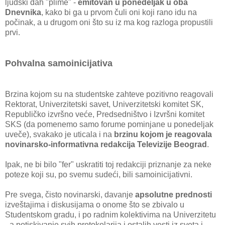
ljudski dah "plime" -
emitovan u ponedeljak u oba
Dnevnika
, kako bi ga u prvom čuli oni koji rano idu na
počinak, a u drugom oni što su iz ma kog razloga propustili
prvi.
Pohvalna samoinicijativa
Brzina kojom su na studentske zahteve pozitivno reagovali
Rektorat, Univerzitetski savet, Univerzitetski komitet SK,
Republičko izvršno veće, Predsedništvo i Izvršni komitet
SKS (da pomenemo samo forume pominjane u ponedeljak
uveče), svakako je uticala i na
brzinu kojom je reagovala
novinarsko-informativna redakcija Televizije Beograd
.
Ipak, ne bi bilo "fer" uskratiti toj redakciji priznanje za neke
poteze koji su, po svemu sudeći, bili samoinicijativni.
Pre svega, čisto novinarski, davanje
apsolutne prednosti
izveštajima i diskusijama o onome što se zbivalo u
Studentskom gradu, i po radnim kolektivima na Univerzitetu
- a potiskivanje svih protokolarija i ostalih vesti iz sveta i