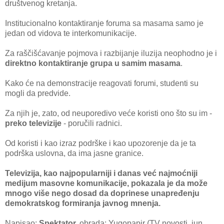
društvenog kretanja.
Institucionalno kontaktiranje foruma sa masama samo je
jedan od vidova te interkomunikacije.
Za raščišćavanje pojmova i razbijanje iluzija neophodno je i
direktno kontaktiranje grupa u samim masama
.
Kako će na demonstracije reagovati forumi, studenti su
mogli da predvide.
Za njih je, zato, od neuporedivo veće koristi ono što su im -
preko televizije
- poručili radnici.
Od koristi i kao izraz podrške i kao upozorenje da je ta
podrška uslovna, da ima jasne granice.
Televizija, kao najpopularniji i danas već najmoćniji
medijum masovne komunikacije, pokazala je da može
mnogo više nego dosad da doprinese unapređenju
demokratskog formiranja javnog mnenja.
Napisao:
Spektator,
obrada: Yugopapir (TV novosti, jun