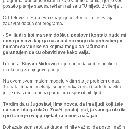
programa, odnosno reklama koje vidimo u emisiji jer je već
postalo pitanje statusa reklamirati se u "Umijeću življenja".
Od Televizije Sarajevo iznajmljuju tehniku, a Televizija
zauzvrat dobija sat programa.
- Svi ljudi s kojima sam došla u poslovni kontakt nude mi
nove poslove koje ja nažalost ne mogu da prihvatim jer
nemam saradnike sa kojima mogu da računam i
garantujem da ću obaviti sve kako valja.
I general
Stevan Mirković
mi je nudio da vodim politički
marketing za njegovu partiju...
Na ovom svom malom modelu vidim šta je problem u nas.
Trebala bi nam injekcija snage, odvažnosti i radnih navika
jer je ova zemlja puna pametnih i sposobnih ljudi.
Tvrdim da u Jugoslaviji ima novca, da ima ljudi koji žele
da rade i da ga ulažu. Znači, postoji put, ja sam ga otkrila
i po tome je ovaj projekat za mene značajan.
Dokazala sam sebi, za druge mi nije važno, da postoji način