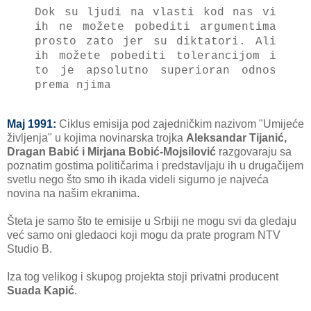
Dok su ljudi na vlasti kod nas vi
ih ne možete pobediti argumentima
prosto zato jer su diktatori. Ali
ih možete pobediti tolerancijom i
to je apsolutno superioran odnos
prema njima
Maj 1991:
Ciklus emisija pod zajedničkim nazivom "Umijeće
življenja" u kojima novinarska trojka
Aleksandar Tijanić,
Dragan Babić i Mirjana Bobić-Mojsilović
razgovaraju sa
poznatim gostima političarima i predstavljaju ih u drugačijem
svetlu nego što smo ih ikada videli sigurno je najveća
novina na našim ekranima.
Šteta je samo što te emisije u Srbiji ne mogu svi da gledaju
već samo oni gledaoci koji mogu da prate program NTV
Studio B.
Iza tog velikog i skupog projekta stoji privatni producent
Suada Kapić
.