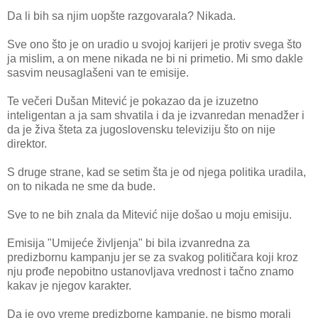
Da li bih sa njim uopšte razgovarala? Nikada.
Sve ono što je on uradio u svojoj karijeri je protiv svega što
ja mislim, a on mene nikada ne bi ni primetio. Mi smo dakle
sasvim neusaglašeni van te emisije.
Te večeri Dušan Mitević je pokazao da je izuzetno
inteligentan a ja sam shvatila i da je izvanredan menadžer i
da je živa šteta za jugoslovensku televiziju što on nije
direktor.
S druge strane, kad se setim šta je od njega politika uradila,
on to nikada ne sme da bude.
Sve to ne bih znala da Mitević nije došao u moju emisiju.
Emisija "Umijeće življenja" bi bila izvanredna za
predizbornu kampanju jer se za svakog političara koji kroz
nju prođe nepobitno ustanovljava vrednost i tačno znamo
kakav je njegov karakter.
Da je ovo vreme predizborne kampanje, ne bismo morali