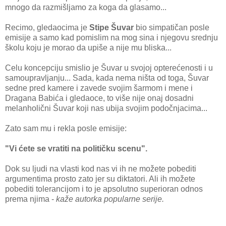
mnogo da razmišljamo za koga da glasamo...
Recimo, gledaocima je
Stipe Šuvar
bio simpatičan posle
emisije a samo kad pomislim na mog sina i njegovu srednju
školu koju je morao da upiše a nije mu bliska...
Celu koncepciju smislio je Šuvar u svojoj opterećenosti i u
samoupravljanju... Sada, kada nema ništa od toga, Šuvar
sedne pred kamere i zavede svojim šarmom i mene i
Dragana Babića i gledaoce, to više nije onaj dosadni
melanholični Šuvar koji nas ubija svojim podočnjacima...
Zato sam mu i rekla posle emisije:
"Vi ćete se vratiti na političku scenu".
Dok su ljudi na vlasti kod nas vi ih ne možete pobediti
argumentima prosto zato jer su diktatori. Ali ih možete
pobediti tolerancijom i to je apsolutno superioran odnos
prema njima -
kaže autorka popularne serije.