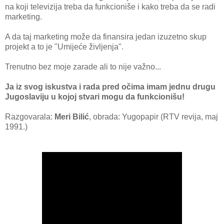
na koji televizija treba da funkcioniše i kako treba da se radi
marketing.
A da taj marketing može da finansira jedan izuzetno skup
projekt a to je "Umijeće življenja".
Trenutno bez moje zarade ali to nije važno...
Ja iz svog iskustva i rada pred očima imam jednu drugu
Jugoslaviju u kojoj stvari mogu da funkcionišu!
Razgovarala:
Meri Bilić
, obrada: Yugopapir (RTV revija, maj
1991.)