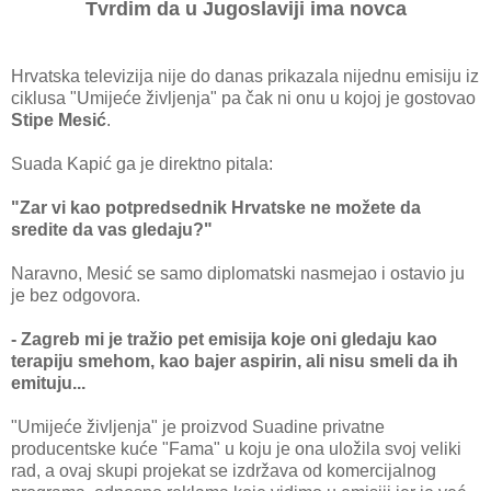
Tvrdim da u Jugoslaviji ima novca
Hrvatska televizija nije do danas prikazala nijednu emisiju iz
ciklusa "Umijeće življenja" pa čak ni onu u kojoj je gostovao
Stipe Mesić
.
Suada Kapić ga je direktno pitala:
"Zar vi kao potpredsednik Hrvatske ne možete da
sredite da vas gledaju?"
Naravno, Mesić se samo diplomatski nasmejao i ostavio ju
je bez odgovora.
- Zagreb mi je tražio pet emisija koje oni gledaju kao
terapiju smehom, kao bajer aspirin, ali nisu smeli da ih
emituju...
"Umijeće življenja" je proizvod Suadine privatne
producentske kuće "Fama" u koju je ona uložila svoj veliki
rad, a ovaj skupi projekat se izdržava od komercijalnog