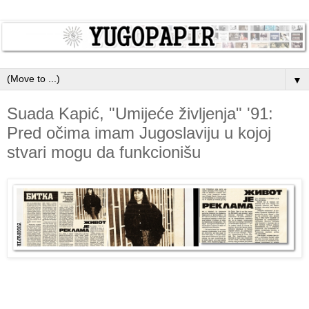
▼
Suada Kapić, "Umijeće življenja" '91:
Pred očima imam Jugoslaviju u kojoj
stvari mogu da funkcionišu