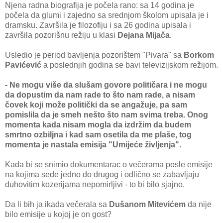
Njena radna biografija je počela rano: sa 14 godina je
počela da glumi i zajedno sa srednjom školom upisala je i
dramsku. Završila je filozofiju i sa 26 godina upisala i
završila pozorišnu režiju u klasi
Dejana Mijača
.
Usledio je period bavljenja pozorištem "Pivara" sa
Borkom
Pavićević
a poslednjih godina se bavi televizijskom režijom.
- Ne mogu više da slušam govore političara i ne mogu
da dopustim da nam rade to što nam rade, a nisam
čovek koji može politički da se angažuje, pa sam
pomislila da je smeh nešto što nam svima treba. Onog
momenta kada nisam mogla da izdržim da budem
smrtno ozbiljna i kad sam osetila da me plaše, tog
momenta je nastala emisija "Umijeće življenja".
Kada bi se snimio dokumentarac o večerama posle emisije
na kojima sede jedno do drugog i odlično se zabavljaju
duhovitim kozerijama nepomirljivi - to bi bilo sjajno.
Da li bih ja ikada večerala sa
Dušanom Mitevićem
da nije
bilo emisije u kojoj je on gost?