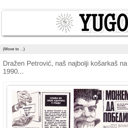
Dražen Petrović, naš najbolji košarkaš na
1990...