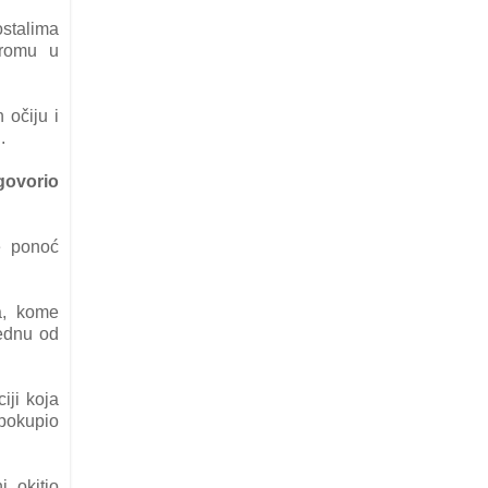
stаlima
dromu u
 očiju i
.
govorio
e ponoć
а, kome
jednu od
iji kojа
pokupio
 okitio