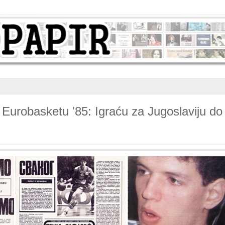
 Eurobasketu '85: Igraću za Jugoslaviju do