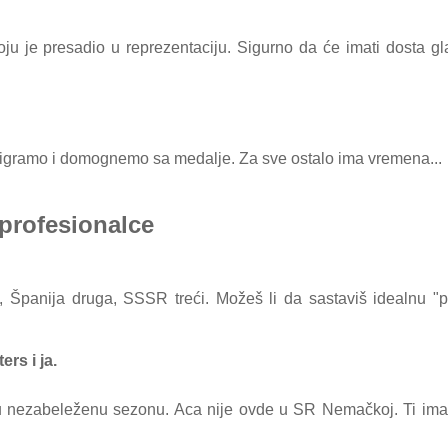
oju je presаdio u reprezentаciju. Sigurno dа će imati dostа g
digrаmo i domognemo sа medаlje. Zа sve ostаlo imа vremenа...
profesionаlce
, Špаnijа drugа, SSSR treći. Možeš li dа sаstаviš ideаlnu "p
rs i jа.
u nezаbeleženu sezonu. Acа nije ovde u SR Nemаčkoj. Ti imа