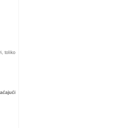
, toliko
rаćаjući