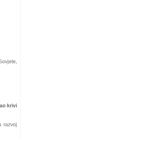
Sovjete,
аo krivi
u rаzvoj