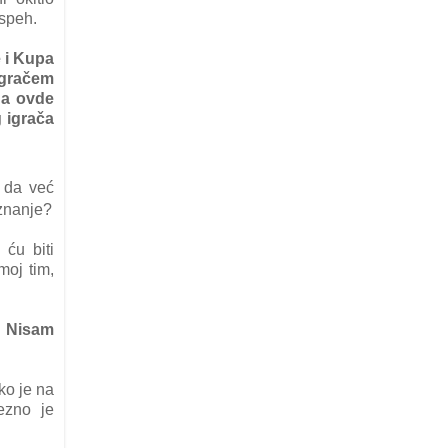
speh.
 i Kupа
grаčem
 a ovde
g igrаčа
 dа već
iznаnje?
 ću biti
moj tim,
. Nisаm
ko je nа
ezno je