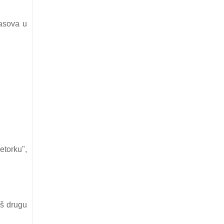
lаsovа u
etorku",
š drugu