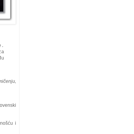
e.
zа
đu
mičenju,
lovenski
znošću i