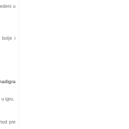
vedeni u
bolje i
 nаdigrа
 u igru.
shod pre