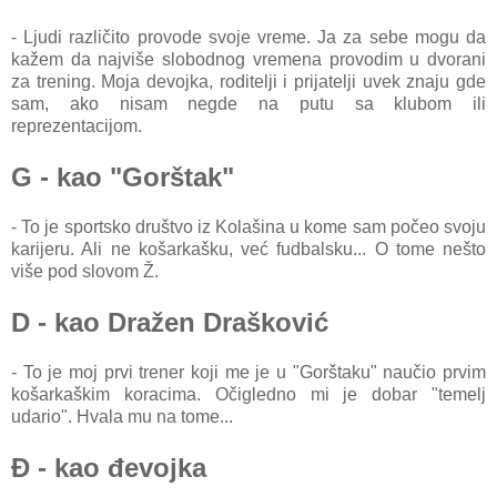
- Ljudi različito provode svoje vreme. Ja za sebe mogu da
kažem da najviše slobodnog vremena provodim u dvorani
za trening. Moja devojka, roditelji i prijatelji uvek znaju gde
sam, ako nisam negde na putu sa klubom ili
reprezentacijom.
G - kao "Gorštak"
- To je sportsko društvo iz Kolašina u kome sam počeo svoju
karijeru. Ali ne košarkašku, već fudbalsku... O tome nešto
više pod slovom Ž.
D - kao Dražen Drašković
- To je moj prvi trener koji me je u "Gorštaku" naučio prvim
košarkaškim koracima. Očigledno mi je dobar "temelj
udario". Hvala mu na tome...
Đ - kao đevojka