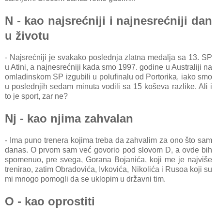
N - kao najsrećniji i najnesrećniji dan
u životu
- Najsrećniji je svakako poslednja zlatna medalja sa 13. SP
u Atini, a najnesrećniji kada smo 1997. godine u Australiji na
omladinskom SP izgubili u polufinalu od Portorika, iako smo
u poslednjih sedam minuta vodili sa 15 koševa razlike. Ali i
to je sport, zar ne?
Nj - kao njima zahvalan
- Ima puno trenera kojima treba da zahvalim za ono što sam
danas. O prvom sam već govorio pod slovom D, a ovde bih
spomenuo, pre svega, Gorana Bojanića, koji me je najviše
trenirao, zatim Obradovića, Ivkovića, Nikolića i Rusoa koji su
mi mnogo pomogli da se uklopim u državni tim.
O - kao oprostiti