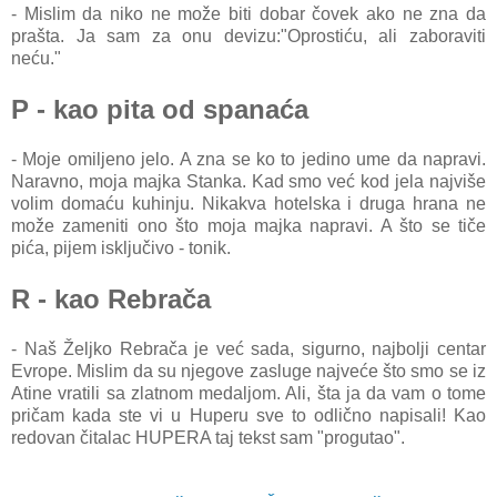
- Mislim da niko ne može biti dobar čovek ako ne zna da
prašta. Ja sam za onu devizu:"Oprostiću, ali zaboraviti
neću."
P - kao pita od spanaća
- Moje omiljeno jelo. A zna se ko to jedino ume da napravi.
Naravno, moja majka Stanka. Kad smo već kod jela najviše
volim domaću kuhinju. Nikakva hotelska i druga hrana ne
može zameniti ono što moja majka napravi. A što se tiče
pića, pijem isključivo - tonik.
R - kao Rebrača
- Naš Željko Rebrača je već sada, sigurno, najbolji centar
Evrope. Mislim da su njegove zasluge najveće što smo se iz
Atine vratili sa zlatnom medaljom. Ali, šta ja da vam o tome
pričam kada ste vi u Huperu sve to odlično napisali! Kao
redovan čitalac HUPERA taj tekst sam "progutao".