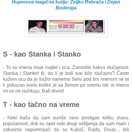
Huperova magična kutija: Željko Rebrača i Dejan
Bodiroga
S - kao Stanka i Stanko
- To su imena moje majke i oca. Zamislite kakva slučajnost:
Stanka i Stanko! Ili, da li je baš sve bilo slučajno? Često
kažem ocu da je tražio namerno ženu pod tim imenom ne bi
li pokazao svetu koliko je sa ženom po svemu isti: ni imena
im se ne razlikuju. Baš divno!
T - kao tačno na vreme
- Neki kažu da sam suviše rano postigao toliku slavu,
popularnost, dok su opet neki drugi mišljenja da sam malo i
zakasnio napominjući da su Kukoč, Rađa, Divac... bili