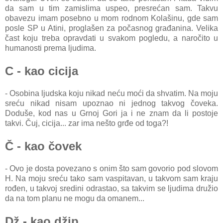
da sam u tim zamislima uspeo, presrećan sam. Takvu
obavezu imam posebno u mom rodnom Kolašinu, gde sam
posle SP u Atini, proglašen za počasnog građanina. Velika
čast koju treba opravdati u svakom pogledu, a naročito u
humanosti prema ljudima.
C - kao cicija
- Osobina ljudska koju nikad neću moći da shvatim. Na moju
sreću nikad nisam upoznao ni jednog takvog čoveka.
Doduše, kod nas u Grnoj Gori ja i ne znam da li postoje
takvi. Čuj, cicija... zar ima nešto grđe od toga?!
Č - kao čovek
- Ovo je dosta povezano s onim što sam govorio pod slovom
H. Na moju sreću tako sam vaspitavan, u takvom sam kraju
rođen, u takvoj sredini odrastao, sa takvim se ljudima družio
da na tom planu ne mogu da omanem...
Dž - kao džip