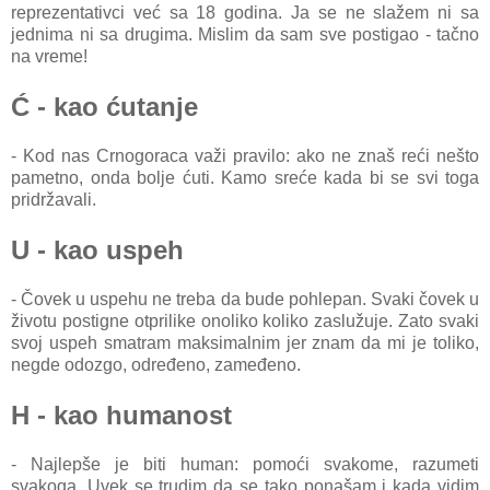
reprezentativci već sa 18 godina. Ja se ne slažem ni sa
jednima ni sa drugima. Mislim da sam sve postigao - tačno
na vreme!
Ć - kao ćutanje
- Kod nas Crnogoraca važi pravilo: ako ne znaš reći nešto
pametno, onda bolje ćuti. Kamo sreće kada bi se svi toga
pridržavali.
U - kao uspeh
- Čovek u uspehu ne treba da bude pohlepan. Svaki čovek u
životu postigne otprilike onoliko koliko zaslužuje. Zato svaki
svoj uspeh smatram maksimalnim jer znam da mi je toliko,
negde odozgo, određeno, zameđeno.
H - kao humanost
- Najlepše je biti human: pomoći svakome, razumeti
svakoga. Uvek se trudim da se tako ponašam i kada vidim