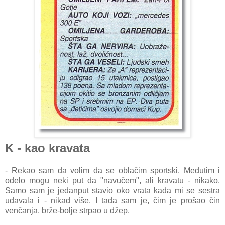
K - kao kravata
- Rekao sam da volim da se oblačim sportski. Međutim i
odelo mogu neki put da "navučem", ali kravatu - nikako.
Samo sam je jedanput stavio oko vrata kada mi se sestra
udavala i - nikad više. I tada sam je, čim je prošao čin
venčanja, brže-bolje strpao u džep.