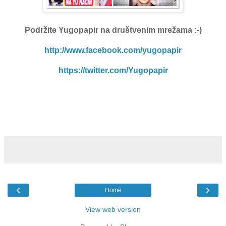
Podržite Yugopapir
na društvenim mrežama :-)
http://www.facebook.com/yugopapir
https://twitter.com/Yugopapir
‹
›
Home
View web version