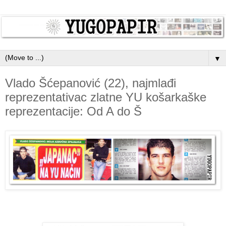
▼
Vlado Šćepanović (22), najmlađi
reprezentativac zlatne YU košarkaške
reprezentacije: Od A do Š