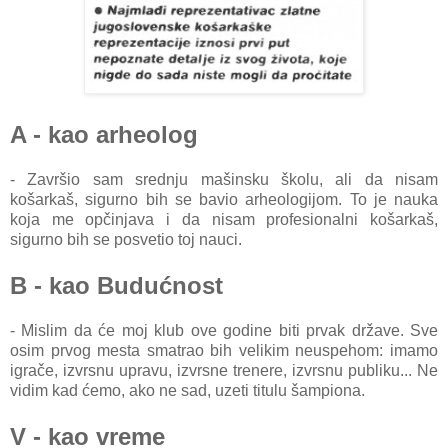
A - kao arheolog
- Završio sam srednju mašinsku školu, ali da nisam
košarkaš, sigurno bih se bavio arheologijom. To je nauka
koja me opčinjava i da nisam profesionalni košarkaš,
sigurno bih se posvetio toj nauci.
B - kao Budućnost
- Mislim da će moj klub ove godine biti prvak države. Sve
osim prvog mesta smatrao bih velikim neuspehom: imamo
igrače, izvrsnu upravu, izvrsne trenere, izvrsnu publiku... Ne
vidim kad ćemo, ako ne sad, uzeti titulu šampiona.
V - kao vreme