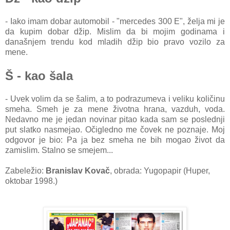
- Iako imam dobar automobil - "mercedes 300 E", želja mi je
da kupim dobar džip. Mislim da bi mojim godinama i
današnjem trendu kod mladih džip bio pravo vozilo za
mene.
Š - kao šala
- Uvek volim da se šalim, a to podrazumeva i veliku količinu
smeha. Smeh je za mene životna hrana, vazduh, voda.
Nedavno me je jedan novinar pitao kada sam se poslednji
put slatko nasmejao. Očigledno me čovek ne poznaje. Moj
odgovor je bio: Pa ja bez smeha ne bih mogao život da
zamislim. Stalno se smejem...
Zabeležio:
Branislav Kovač
, obrada: Yugopapir (Huper,
oktobar 1998.)