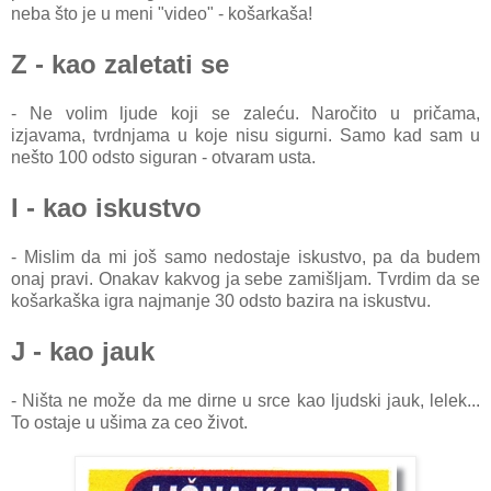
neba što je u meni "video" - košarkaša!
Z - kao zaletati se
- Ne volim ljude koji se zaleću. Naročito u pričama,
izjavama, tvrdnjama u koje nisu sigurni. Samo kad sam u
nešto 100 odsto siguran - otvaram usta.
I - kao iskustvo
- Mislim da mi još samo nedostaje iskustvo, pa da budem
onaj pravi. Onakav kakvog ja sebe zamišljam. Tvrdim da se
košarkaška igra najmanje 30 odsto bazira na iskustvu.
J - kao jauk
- Ništa ne može da me dirne u srce kao ljudski jauk, lelek...
To ostaje u ušima za ceo život.