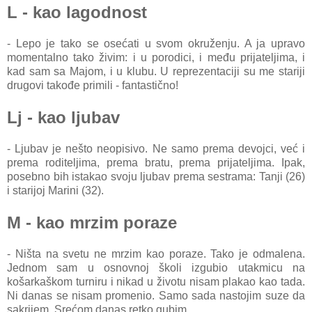
L - kao lagodnost
- Lepo je tako se osećati u svom okruženju. A ja upravo
momentalno tako živim: i u porodici, i među prijateljima, i
kad sam sa Majom, i u klubu. U reprezentaciji su me stariji
drugovi takođe primili - fantastično!
Lj - kao ljubav
- Ljubav je nešto neopisivo. Ne samo prema devojci, već i
prema roditeljima, prema bratu, prema prijateljima. Ipak,
posebno bih istakao svoju ljubav prema sestrama: Tanji (26)
i starijoj Marini (32).
M - kao mrzim poraze
- Ništa na svetu ne mrzim kao poraze. Tako je odmalena.
Jednom sam u osnovnoj školi izgubio utakmicu na
košarkaškom turniru i nikad u životu nisam plakao kao tada.
Ni danas se nisam promenio. Samo sada nastojim suze da
sakrijem. Srećom danas retko gubim...