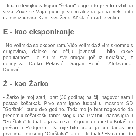
- Imam đevojku s kojom "šetam" dugo i to je vrlo ozbiljna
veza. Zove se Maja, puno je volim ali zna, jadna, neki put i
da me iznervira. Kao i sve žene. Al' šta ću kad je volim.
E - kao eksponiranje
- Ne volim da se eksponiram. Više volim da živim skromno s
drugovima, daleko od očiju javnosti i bilo kakve
popularnosti. To su mi sve drugari još iz Kolašina, iz
detinjstva: Darko Peković, Dragan Perić i Aleksandar
Dulović.
Ž - kao Žarko
- Žarko je moj stariji brat (30 godina) na čiji nagovor sam i
postao košarkaš. Prvo sam igrao fudbal u mesnom SD
"Gorštak", pune dve godine. Tada me je brat nagovorio da
pređem u košarkaški tabor istog kluba. Brat mi i danas igra u
"Gorštaku" fudbal, a ja sam sa 17 godina napustio Kolašin i
prešao u Podgoricu. Da nije bilo brata, ja bih danas bio
prvotimac mesnog "Gorštaka", ali u - fudbalu! Hvala mu do