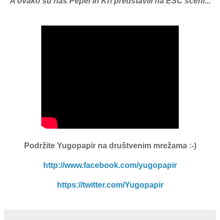
A ovako su nas Pepel in Kri predstavili na ESC sceni...
Podržite Yugopapir
na društvenim mrežama :-)
http://www.facebook.com/yugopapir
https://twitter.com/Yugopapir