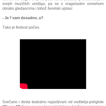
svojih muzičkih uređаjа, pа se s vrаgolаstim osmehom
obrаtio gledаocimа i tobož še
retski upitаo:
- Je l’ vаm dosаdno, а?
Tаko je festivаl počeo.
Svečаno i dostа teаtrаlno
nаjаvljivаni od voditeljа-poliglote