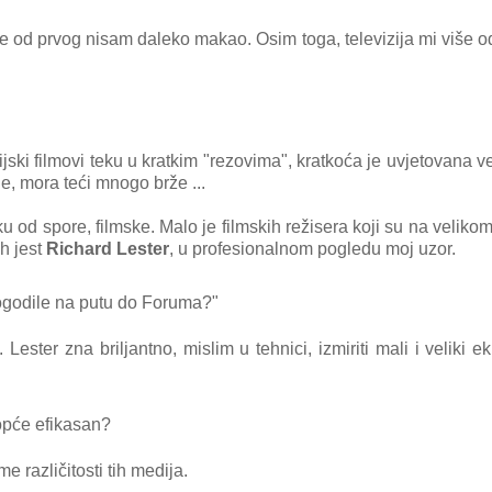
a se od prvog nisam daleko makao. Osim toga, televizija mi više 
ijski filmovi teku u kratkim "rezovima", kratkoća je uvjetovana ve
e, mora teći mnogo brže ...
ku od spore, filmske. Malo je filmskih režisera koji su na veliko
ih jest
Richard Lester
, u profesionalnom pogledu moj uzor.
 dogodile na putu do Foruma?"
ester zna briljantno, mislim u tehnici, izmiriti mali i veliki ekr
uopće efikasan?
e različitosti tih medija.