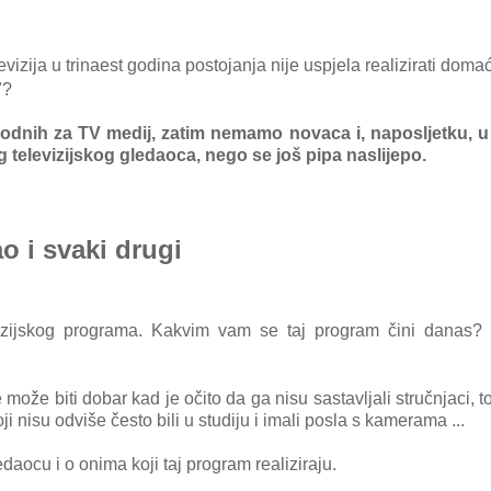
izija u trinaest godina postojanja nije uspjela realizirati domać
"?
godnih za TV medij, zatim nemamo novaca i, naposljetku, u
g televizijskog gledaoca, nego se još pipa naslijepo.
o i svaki drugi
ijskog programa. Kakvim vam se taj program čini danas? J
može biti dobar kad je očito da ga nisu sastavljali stručnjaci, to
oji nisu odv
iše često bili u studiju i imali posla s kamerama ...
edaocu i o onima koji taj program realiziraju.