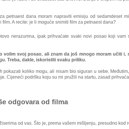
za petnaest dana moram napraviti emisiju od sedamdeset min
film. A recite: je li moguće snimiti film za petnaest dana?
 gotovo nerazumna, ipak prihvaćate svaki novi posao koji vam 
no volim svoj posao, ali znam da još mnogo moram učiti i, 
. Treba, dakle, iskoristiti svaku priliku.
h pokazati koliko mogu, ali nisam bio siguran u sebe. Međuti
. Cijeneći podršku koju su mi pružili na startu, zasad prihvać
iše odgovara od filma
 režiserima od vas. Što je, prema vašem mišljenju, presudno kod r