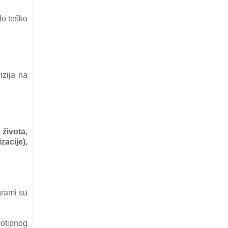
lo teško
izija na
 života,
zacije),
grami su
eotipnog