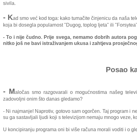
sivila.
- K
ad smo već kod toga: kako tumačite činjenicu da naša telev
koja bi dosegla popularnost "Dugog, toplog ljeta" ili "Forsytea
- To i nije čudno. Prije svega, nemamo dobrih autora po
nitko još ne bavi istraživanjem ukusa i zahtjeva prosječno
Posao ka
- M
aločas smo razgovarali o
mogućnostima našeg televiz
zadovoljni onim što danas gledamo?
- Ni najmanje! Naprotiv, gotovo sam ogorčen. Taj program i
ne 
su ga sastavljali ljudi koji s televizijom nemaju mnogo veze, k
U koncipiranju programa oni bi više računa morali voditi i o gl