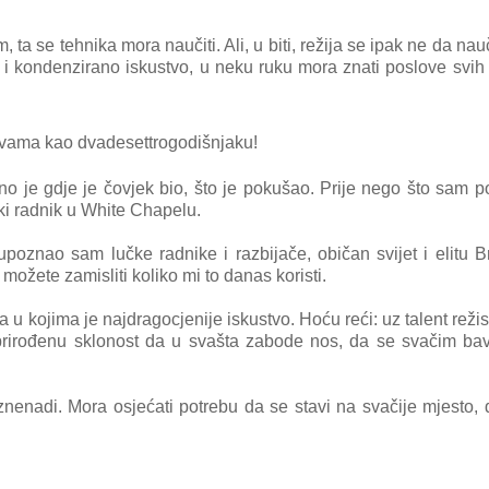
a se tehnika mora naučiti. Ali, u biti, režija se ipak ne da nauči
 i kondenzirano iskustvo, u neku ruku mora znati poslove svih 
š vama kao dvadesettrogodišnjaku!
no je gdje je čovjek bio, što je pokušao. Prije nego što sam 
čki radnik u White Chapelu.
upoznao sam lučke radnike i razbijače, običan svijet
i elitu 
 možete zamisliti koliko mi to danas koristi.
 kojima je najdragocjenije iskustvo. Hoću reći: uz talent reži
h, prirođenu sklonost da u svašta zabode nos, da se svačim bav
iznenadi. Mora osjećati potrebu da se stavi na svačije mjesto,