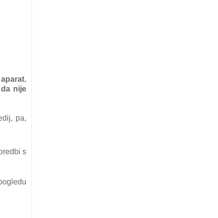
 aparat.
da nije
dij, pa,
oredbi s
 pogledu