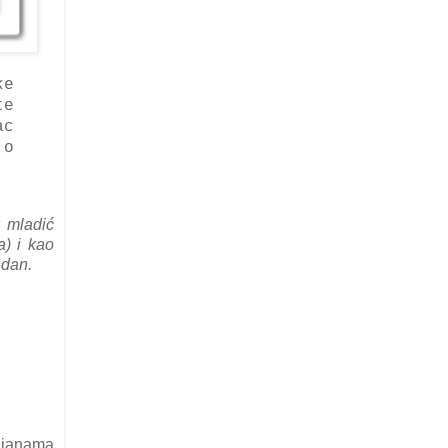
ke
te
ac
 o
k mladić
a) i kao
endan.
ljanama