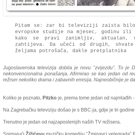
Pitam se: zar bi televiziji zaista bil
evropske studije na mjesec, godinu ili
kako se pravi zanimljiv, aktualan, 
zahtijeva.
Da učeći od drugih, shvate
željama potrošača, dakle pretplatnika
Jugoslavenska televizija dobila je novu "zvijezdu". To je 
nekonvencionalna ponašanja. Afirmirao se kao jedan od reali
režiser nekoliko drama i zabavnih emisija. Najneobičnije je da 
Koliko je poznato,
Pitzko
je, prema tome jedan od najmlađih -
Na Zagrebačku televiziju došao je s BBC-ja, gdje je tri godine 
Trenutno je jedan od najzaposlenijih naših TV režisera.
Snimajući
Žižićevu
muzičku komediju "Žmigavci velegrada" Pi