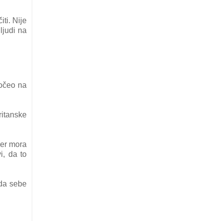
ti. Nije
ljudi na
počeo na
Britanske
ser mora
i, da to
 da sebe