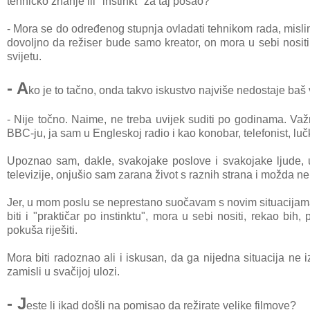
tehničko znanje ili "instinkt" za taj posao?
- Mora se do određenog stupnja ovladati tehnikom rada, mislim, t
dovoljno da režiser bude samo kreator, on mora u sebi nositi
svijetu.
- A
ko je to tačno, onda takvo iskustvo najviše nedostaje ba
- Nije točno. Naime, ne treba uvijek suditi po godinama. Važ
BBC-ju, ja sam u Engleskoj radio i kao konobar, telefonist, lu
Upoznao sam, dakle, svakojake poslove i svakojake ljude, 
televizije, onjušio sam zarana život s raznih strana i možda ne
Jer, u mom poslu se neprestano suočavam s novim situacijama u
biti i "praktičar po instinktu", mora u sebi nositi, rekao bi
pokuša riješiti.
Mora biti radoznao ali i iskusan, da ga nijedna situacija ne 
zamisli u svačijoj ulozi.
- J
este li ikad došli na pomisao da režirate velike filmove?