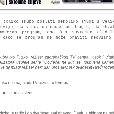
o toliko skupo poslati nekoliko ljudi u veli
 dvije, da vide, da nauče od drugih, da shva
moderan program, ono što suvremen gledal
 kako se program ne može praviti neovisno
Dubravko Pitzko, režiser zagrebačkog TV centra, visok i vita
zatora uspjele serije "Čovječe, ne ljuti se" (skrivena kamer
je taj mladi režiser neki dan proslavio tek
dvadeset i treći rođ
 a
ko ne i najmlađi TV režiser u Evropi.
radio kao asistent.
tzko je radio i do dvadeset sati dnevno. Danju s ekipom na p
o