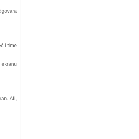
odgovara
ć i time
m ekranu
an. Ali,