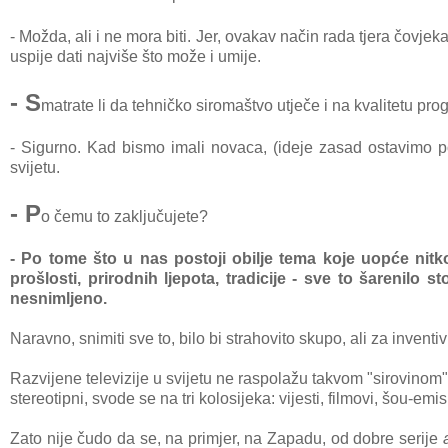
- Možda, ali i ne mora biti. Jer, ovakav način rada tjera
čovjeka
uspije dati najviše što može i umije.
- S
matrate li da tehničko siromaštvo utječe i na kvalitetu pr
- Sigurno. Kad bismo imali novaca, (ideje zasad ostavimo po 
svijetu.
- P
o čemu to zaključujete?
- Po tome što u nas postoji obilje tema koje uopće nitko j
prošlosti, prirodnih ljepota, tradicije - sve to šarenilo 
nesnimljeno.
Naravno, snimiti sve to, bilo bi strahovito skupo, ali za invent
Razvijene televizije u svijetu ne raspolažu takvom "sirovinom
stereotipni, svode se na tri kolosijeka: vijesti, filmovi, šou-emis
Zato nije čudo da se, na primjer, na Zapadu, od dobre serije