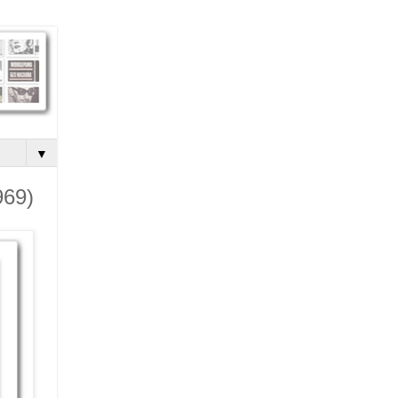
▼
969)