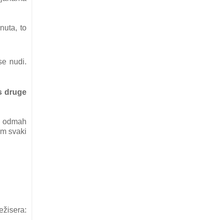
uta, to
se nudi.
s druge
m, odmah
am svaki
ežisera: