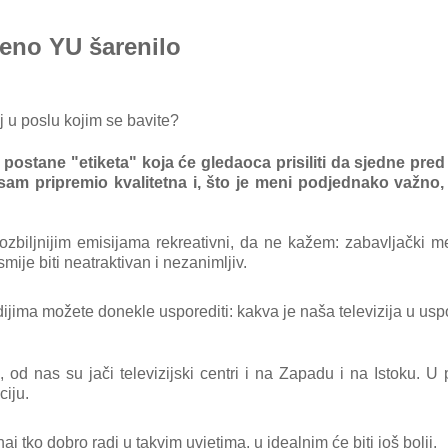
teno YU šarenilo
cilj u poslu kojim se bavite?
me postane "etiketa" koja će gledaoca prisiliti da sjedne pred
am pripremio kvalitetna i, što je meni podjednako važno, 
jozbiljnijim emisijama rekreativni, da ne kažem: zabavljački me
mije biti neatraktivan i nezanimljiv.
ijima možete donekle usporediti: kakva je naša televizija u usp
 od nas su jači televizijski centri i na Zapadu i na Istoku. U
ciju.
j tko dobro radi u takvim uvjetima, u idealnim će biti još bolji.