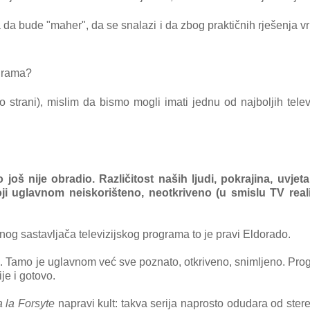
 da bude "maher", da se snalazi i da zbog praktičnih rješenja vr
ograma?
strani), mislim da bismo mogli imati jednu od najboljih telev
oš nije obradio. Različitost naših ljudi, pokrajina, uvjeta
stoji uglavnom neiskorišteno, neotkriveno (u smislu TV reali
ivnog sastavljača televizijskog programa to je pravi Eldorado.
". Tamo je uglavnom već sve poznato, otkriveno, snimljeno. Pro
ije i gotovo.
a la Forsyte
napravi kult: takva serija naprosto odudara od ster