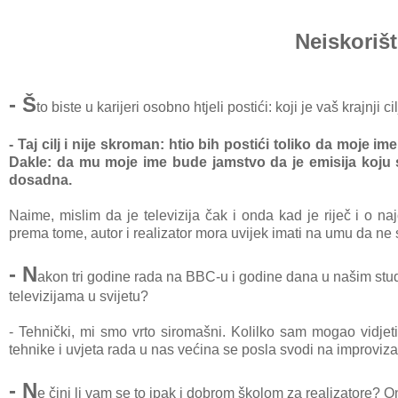
Neiskoriš
- Š
to biste u karijeri osobno htjeli postići: koji je vaš krajnji 
- Taj cilj i nije skroman: htio bih postići toliko da moje i
Dakle: da mu moje ime bude jamstvo da je emisija koju s
dosadna.
Naime, mislim da je televizija čak i onda kad je riječ i o na
prema tome, autor i realizator mora uvijek imati na umu da ne s
- N
akon tri godine rada na BBC-u i godine dana u našim stud
televizijama u svijetu?
- Tehnički, mi smo vrto siromašni. Kolilko sam mogao vidjeti,
tehnike i uvjeta rada u nas većina se posla svodi na improviza
- N
e čini li vam se to ipak i dobrom školom za realizatore? Ona