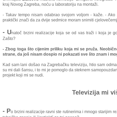
kraj Novog Zagreba, noću u laboratoriju na montaži.
- Takav tempo nisam odabrao svojom voljom - kaže. - Ako 
praktički znači da za dvije sedmice moram snimiti cjelovečernji 
- U
natoč brzini realizacije koja se od vas traži i koja je
Zašto?
- Zbog toga što cijenim priliku koja mi se pruža. Neobič
strane, da još nisam dospio ni pokazati sve što znam i mogu
Kad sam lani došao na Zagrebačku televiziju, htio sam odma
su mi dali šansu, i to mi je pomoglo da steknem samopouzdanje
projekt koji mi se nudi.
Televizija mi v
- P
o brzini realizacije ravni ste rutinerima i mnogo starijim