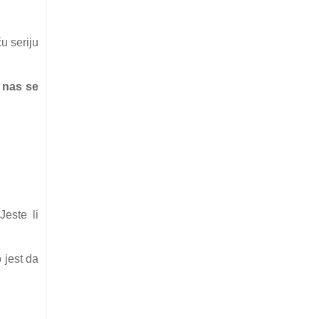
u seriju
 nas se
este li
 jest da