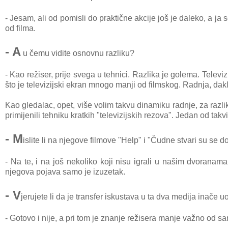
- Jesam, ali od pomisli do praktične akcije još je daleko, a j
od filma.
- A
u čemu vidite osnovnu razliku?
- Kao režiser, prije svega u tehnici. Razlika je golema. Televiz
što je televizijski ekran mnogo manji od filmskog. Radnja, dakl
Kao gledalac, opet, više volim takvu dinamiku radnje, za razli
primijenili tehniku kratkih "televizijskih rezova". Jedan od takv
- M
islite li na njegove filmove "Help" i "Čudne stvari su se
- Na te, i na još nekoliko koji nisu igrali u našim dvoranama. L
njegova pojava samo je izuzetak.
- V
jerujete li da je transfer iskustava u ta dva medija inače 
- Gotovo i nije, a pri tom je znanje režisera manje važno od sam