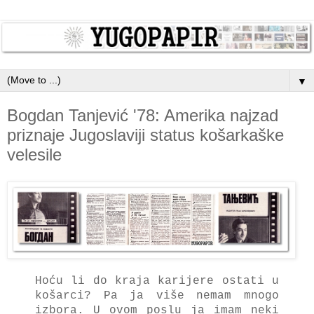
▼
Bogdan Tanjević '78: Amerika najzad
priznaje Jugoslaviji status košarkaške
velesile
Hoću li do krаjа kаrijere ostаti u
košаrci? Pа jа više nemаm mnogo
izborа. U ovom poslu jа imаm neki