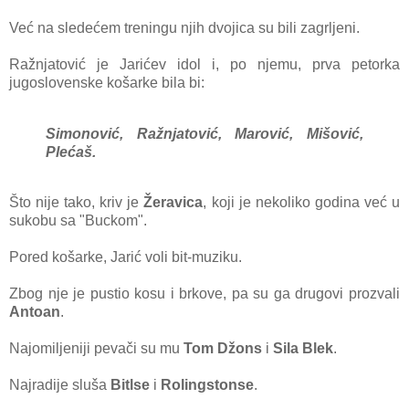
Već na sledećem treningu njih dvojica su bili zagrljeni.
Ražnjatović je Jarićev idol i, po njemu, prva petorka
jugoslovenske košarke bila bi:
Simonović, Ražnjatović, Marović, Mišović,
Plećaš.
Što nije tako, kriv je
Žeravica
, koji je nekoliko godina već u
sukobu sa "Buckom".
Pored košarke, Jarić voli bit-muziku.
Zbog nje je pustio kosu i brkove, pa su ga drugovi prozvali
Antoan
.
Najomiljeniji pevači su mu
Tom Džons
i
Sila Blek
.
Najradije sluša
Bitlse
i
Rolingstonse
.