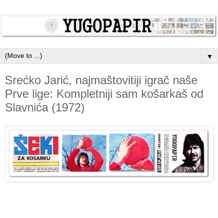
▼
Srećko Jarić, najmaštovitiji igrač naše
Prve lige: Kompletniji sam košarkaš od
Slavnića (1972)