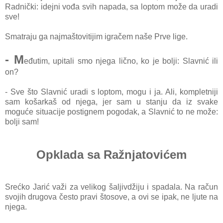
Radnički: idejni vođa svih napada, sa loptom može da uradi
sve!
Smatraju ga najmaštovitijim igračem naše Prve lige.
- M
eđutim, upitali smo njega lično, ko je bolji: Slavnić ili
on?
- Sve što Slavnić uradi s loptom, mogu i ja. Ali, kompletniji
sam košarkaš od njega, jer sam u stanju da iz svake
moguće situacije postignem pogodak, a Slavnić to ne može:
bolji sam!
Opklada sa Ražnjatovićem
Srećko Jarić važi za velikog šaljivdžiju i spadala. Na račun
svojih drugova često pravi štosove, a ovi se ipak, ne ljute na
njega.