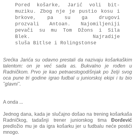
Pored košarke, Jarić voli bit-
muziku. Zbog nje je pustio kosu i
brkove, pa su ga drugovi
prozvali Antoan. Najomiljeniji
pevači su mu Tom Džons i Sila
Blek. Najradije
sluša Bitlse i Rolingstonse
Srećka Jarića su odavno prestali da nazivaju košarkaškim
talentom: on je već sada as. Bukvalno je rođen u
Radničkom. Prvo je kao petnaestogodišnjak po želji svog
oca pune tri godine igrao fudbal u juniorskoj ekipi i tu bio
"glavni".
A onda ...
Jednog dana, kada je slučajno došao na trening košarkaša
Radničkog, tadašnji trener juniorskog tima
Đorđević
predložio mu je da igra košarku jer u fudbalu neće postići
mnogo.