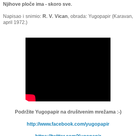
Njihove ploče ima - skoro sve.
Napisao i snimio:
R. V. Vican
, obrada: Yugopapir (Karavan,
april 1972.)
Podržite Yugopapir
na društvenim mrežama :-)
http://www.facebook.com/yugopapir