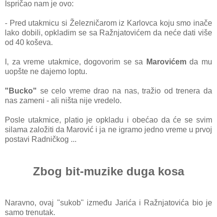
Ispričao nam je ovo:
- Pred utakmicu si Železničarom iz Karlovca koju smo inače
lako dobili, opkladim se sa Ražnjatovićem da neće dati više
od 40 koševa.
I, za vreme utakmice, dogovorim se sa
Marovićem
da mu
uopšte ne dajemo loptu.
"Bucko"
se celo vreme drao na nas, tražio od trenera da
nas zameni - ali ništa nije vredelo.
Posle utakmice, platio je opkladu i obećao da će se svim
silama založiti da Marović i ja ne igramo jedno vreme u prvoj
postavi Radničkog ...
Zbog bit-muzike duga kosa
Naravno, ovaj "sukob" između Jarića i Ražnjatovića bio je
samo trenutak.