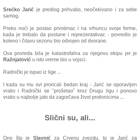
Srećko Jarić
je predlog prihvatio, neočekivano i za sebe
samog.
Preko noći je postao prvotimac i na vrhuncu svoje forme,
kada je trebalo da postane i reprezentativac - povredio je
koleno i čitavu sezonu bio odvojen od dvorane.
Ova povreda bila je katastrofalna za njegovu ekipu jer je
Ražnjatović
u isto vreme bio u vojsci.
Radnički je ispao iz lige ...
I kada su mu svi proricali bedan kraj - Jarić se oporavljen
vratio i Radnički se "prošetao" kroz Drugu ligu i ponovo
vratio u najbolje jato da zagorčava život protivnicima ...
Slični su, ali...
Ono što je
Slavnić
za Crvenu zvezdu, to je Jarić za