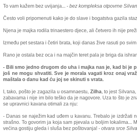
To vam kažem bez uvijanja... -
bez kompleksa otpovrne Silva
Često voli pripomenuti kako je do slave i bogatstva gazila stazo
Njena je majka rodila trinaestero djece, ali četvero ih nije prež
Između pet sestara i četiri brata, koji danas žive rasuti po svi
Rano je ostala bez oca i na majčin teret pala je briga da ishran
- Bili smo jedno drugom do uha i majka nas je, kad bi je pi
još ne mogu shvatiti. Sve je morala vagati kroz onaj vraž
maštala o danu kad ću joj se skinuti s vrata.
I, tako, pošto je zagazila u osamnaestu,
Zilha
, to jest Silvan
zabavama i nije im bilo teško da je nagovore. Uza to što je zn
se upravnici kavana otimali za nju:
- Danas se naježim kad uđem u kavanu. Trebalo je izdržati n
strašno. To govorim ja koja sam pjevala u boljim lokalima...
većina gostiju gleda i sluša bez poštovanja! -
otvara srce Silv