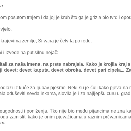
na
.
m posutom trnjem i da joj je kruh što ga je grizla bio tvrd i opor
ivjelo.
m krajevima zemlje, Silvana je četvrta po redu.
i i izvede na put silnu nejač:
tali za naša imena, na prste nabrajala. Kako je krojila kraj 
ji devet: devet kaputa, devet obroka, devet pari cipela... 
a, odlazi iz kuće za ljubav pjesme. Neki su je čuli kako pjeva na
ala oduševiti sevdalinkama, slovila je i za najljepšu curu u grad
eugodnosti i poniženja. Tko nije bio među pijancima ne zna ka
 Mogu zamisliti kako je onim pjevačicama u raznim prčvarnicama
ana.