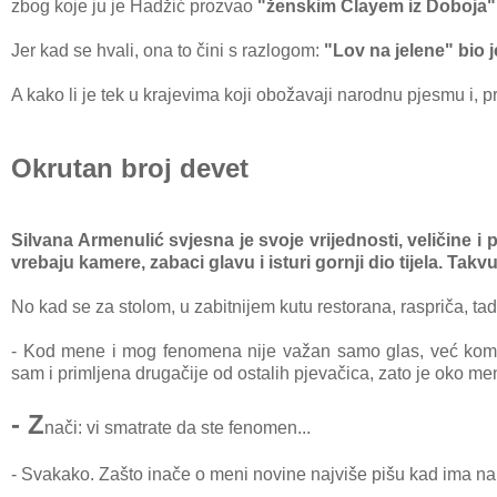
zbog koje ju je Hadžić prozvao
"ženskim Clayem iz Doboja"
Jer kad se hvali, ona to čini s razlogom:
"Lov na jelene" bio 
A kako li je tek u krajevima koji obožavaji narodnu pjesmu i, p
Okrutan broj devet
Silvana Armenulić svjesna je svoje vrijednosti, veličine i 
vrebaju kamere, zabaci glavu i isturi gornji dio tijela. Takvu
No kad se za stolom, u zabitnijem kutu restorana, raspriča, tad
- Kod mene i mog fenomena nije važan samo glas, već komple
sam i primljena drugačije od ostalih pjevačica, zato je oko men
- Z
nači: vi smatrate da ste fenomen...
- Svakako. Zašto inače o meni novine najviše pišu kad ima na