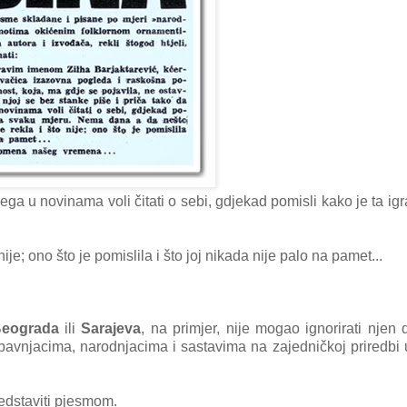
ega u novinama voli čitati o sebi, gdjekad pomisli kako je ta igr
je; ono što je pomislila i što joj nikada nije palo na pamet...
eograda
ili
Sarajeva
, na primjer, nije mogao ignorirati njen 
abavnjacima, narodnjacima i sastavima na zajedničkoj priredbi u
edstaviti pjesmom.