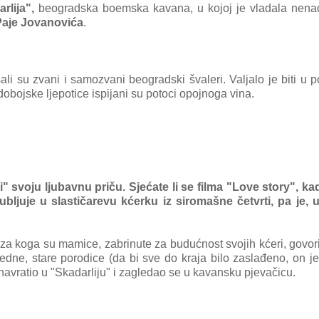
rlija",
beogradska boemska kavana, u kojoj je vladala nen
Paje Jovanovića
.
sali su zvani i samozvani beogradski švaleri. Valjalo je biti u 
 dobojske ljepotice ispijani su potoci opojnoga vina.
" svoju ljubavnu priču. Sjećate li se filma "Love story", ka
jubljuje u slastičarevu kćerku iz siromašne četvrti, pa je,
za koga su mamice, zabrinute za budućnost svojih kćeri, govor
gledne, stare porodice (da bi sve do kraja bilo zaslađeno, on j
navratio u "Skadarliju" i zagledao se u kavansku pjevačicu.