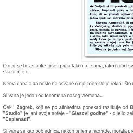
O njoj se bez stanke piše i priča tako da i sama, iako iznad sv
svaku mjeru.
Nema dana a da nešto ne osvane o njoj: ono što je rekla i što ni
Silvana je jedan od fenomena našeg vremena...
Čak i
Zagreb
, koji se po afinitetima ponekad razlikuje od
B
"Studio"
je lani svoje trofeje -
"Glasovi godine"
- dijelio z
"Esplanadi"
.
Silvana se kao pobjednica, nakon prijema nagrade, morala pr