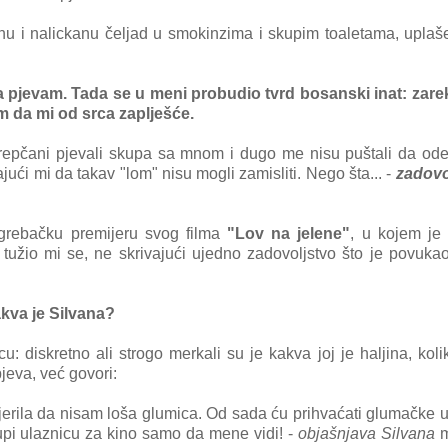
nu i nalickanu čeljad u smokinzima i skupim toaletama, upla
 ja pjevam. Tada se u meni probudio tvrd bosanski inat: zar
am da mi od srca zaplješće.
repčani pjevali skupa sa mnom i dugo me nisu puštali da od
ući mi da takav "lom" nisu mogli zamisliti. Nego šta... -
zadovo
rebačku premijeru svog filma
"Lov na jelene"
, u kojem je
tužio mi se, ne skrivajući ujedno zadovoljstvo što je povukao
kakva je Silvana?
cu: diskretno ali strogo merkali su je kakva joj je haljina, kolik
jeva, već govori:
jerila da nisam loša glumica. Od sada ću prihvaćati glumačke 
kupi ulaznicu za kino samo da mene vidi! -
objašnjava Silvana
m