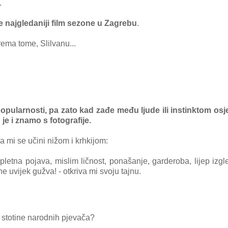
.
je najgledaniji film sezone u Zagrebu
.
rema tome, Slilvanu...
popularnosti, pa zato kad zađe među ljude ili instinktom osje
 je i znamo s fotografije.
a mi se učini nižom i krhkijom:
tna pojava, mislim ličnost, ponašanje, garderoba, lijep izgl
e uvijek gužva! - otkriva mi svoju tajnu.
 stotine narodnih pjevača?