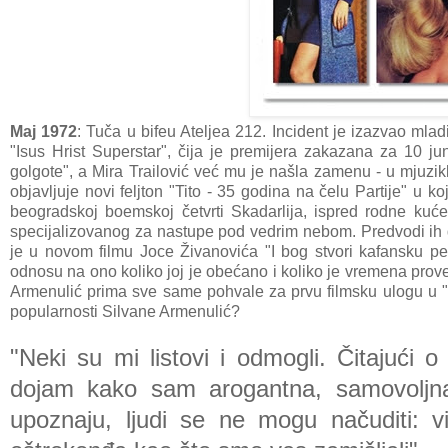
Maj 1972
: Tuča u bifeu Ateljea 212. Incident je izazvao ml
"Isus Hrist Superstar", čija je premijera zakazana za 10 ju
golgote", a Mira Trailović već mu je našla zamenu - u mjuzikl
objavljuje novi feljton "Tito - 35 godina na čelu Partije" u
beogradskoj boemskoj četvrti Skadarlija, ispred rodne ku
specijalizovanog za nastupe pod vedrim nebom. Predvodi ih di
je u novom filmu Joce Živanovića "I bog stvori kafansku pe
odnosu na ono koliko joj je obećano i koliko je vremena prove
Armenulić prima sve same pohvale za prvu filmsku ulogu u "
popularnosti Silvane Armenulić?
"Neki su mi listovi i odmogli. Čitajući o
dojam kako sam arogantna, samovoljna
upoznaju, ljudi se ne mogu načuditi: v