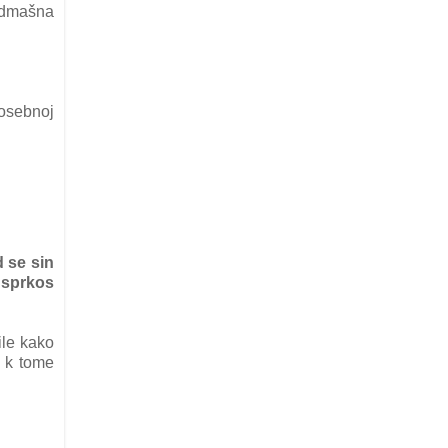
admašna
posebnoj
d se sin
 usprkos
ile kako
e k tome