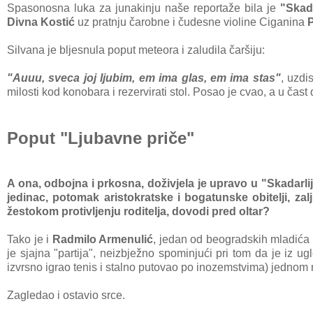
Spasonosna luka za junakinju naše reportaže bila je
"Skada
Divna Kostić
uz pratnju čarobne i čudesne violine Ciganina
Silvana je bljesnula poput meteora i zaludila čaršiju:
"Auuu, sveca joj ljubim, em ima glas, em ima stas"
, uzdi
milosti kod konobara i rezervirati stol. Posao je cvao, a u čast
Poput "Ljubavne priče"
A ona, odbojna i prkosna, doživjela je upravo u "Skadarliji
jedinac, potomak aristokratske i bogatunske obitelji, zal
žestokom protivljenju roditelja, dovodi pred oltar?
Tako je i
Radmilo Armenulić
, jedan od beogradskih mladića 
je sjajna "partija", neizbježno spominjući pri tom da je iz u
izvrsno igrao tenis i stalno putovao po inozemstvima) jednom 
Zagledao i ostavio srce.