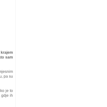
.
s krajem
Zato sam
 mjesnim
u, pa su
ko je to
 gdje ih