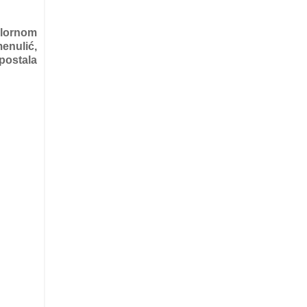
klornom
menulić,
 postala