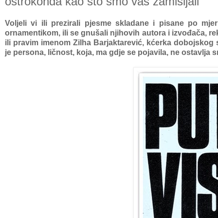
oštrokonđa kao što smo vas zamišljali"
Voljeli vi ili prezirali pjesme skladane i pisane po m
ornamentikom, ili se gnušali njihovih autora i izvođača, re
ili pravim imenom Zilha Barjaktarević, kćerka dobojskog 
je persona, ličnost, koja, ma gdje se pojavila, ne ostavlj