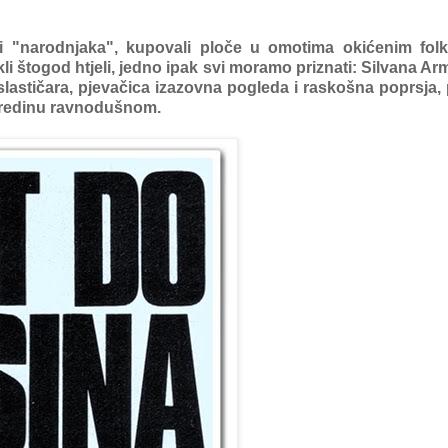
jeri "narodnjaka", kupovali ploče u omotima okićenim fol
kli štogod htjeli, jedno ipak svi moramo priznati: Silvana Ar
slastičara, pjevačica izazovna pogleda i raskošna poprsja,
a sredinu ravnodušnom.