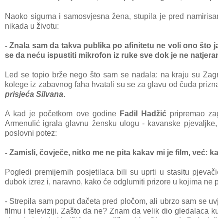
Naoko sigurna i samosvjesna žena, stupila je pred namirisa
nikada u životu:
- Znala sam da takva publika po afinitetu ne voli ono što
se da neću ispustiti mikrofon iz ruke sve dok je ne natjer
Led se topio brže nego što sam se nadala: na kraju su Zag
kolege iz zabavnog faha hvatali su se za glavu od čuda priznaj
prisjeća Silvana
.
A kad je početkom ove godine
Fadil Hadžić
pripremao zag
Armenulić igrala glavnu žensku ulogu - kavanske pjevaljke, 
poslovni potez:
- Zamisli, čovječe, nitko me ne pita kakav mi je film, već: 
Pogledi premijernih posjetilaca bili su uprti u stasitu pjevači
dubok izrez i, naravno, kako će odglumiti prizore u kojima ne p
- Strepila sam poput đačeta pred pločom, ali ubrzo sam se uv
filmu i televiziji. Zašto da ne? Znam da velik dio gledalaca 