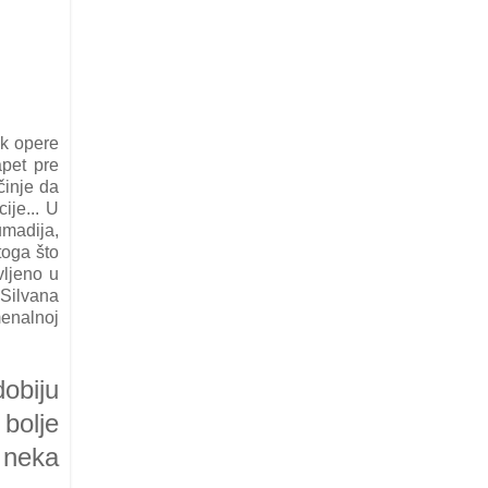
ok opere
apet pre
činje da
ije... U
madija,
toga što
vljeno u
 Silvana
menalnoj
dobiju
bolje
 neka