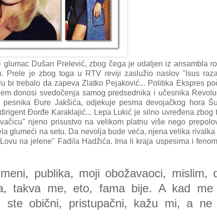
adi glumac Dušan Prelević, zbog čega je udaljen iz ansambla r
n. Prele je zbog toga u RTV reviji zaslužio naslov "Isus raz
u bi trebalo da zapeva Zlatko Pejaković... Politika Ekspres po
 kojem donosi svedočenja samog predsednika i učesnika Revoluc
će pesnika Đure Jakšića, odjekuje pesma devojačkog hora Šu
rigent Đorđe Karaklajić... Lepa Lukić je silno uvređena zbog 
vačicu" njeno prisustvo na velikom platnu više nego prepolo
la glumeći na setu. Da nevolja bude veća, njena velika rivalka
Lovu na jelene" Fadila Hadžića. Ima li kraja uspesima i feno
 meni, publika, moji obožavaoci, mislim, 
, takva me, eto, fama bije. A kad me 
i ste obični, pristupačni, kažu mi, a ne