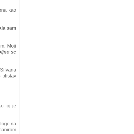
šena kao
ekla sam
em. Moji
ljno se
 Silvana
 blistav
o joj je
uloge na
anirom