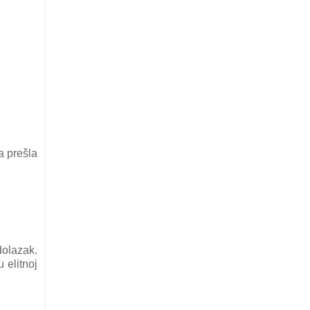
a prešla
dolazak.
 elitnoj